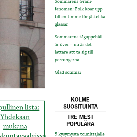
Sommarens Grani-
fenomen: Folk köar upp
till en timme för jättelika
glassar
Sommarens tåguppehåll
är över – nu är det
lättare att ta sig till
perrongerna
Glad sommar!
KOLME
ullinen lista:
SUOSITUINTA
Yhdeksän
TRE MEST
POPULÄRA
mukana
skuntavaaleissa
5 kysymystä toimittajalle