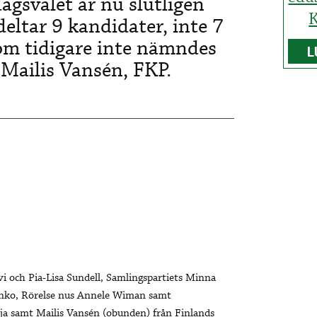
agsvalet är nu slutligen
K
deltar 9 kandidater, inte 7
som tidigare inte nämndes
L
 Mailis Vansén, FKP.
i och Pia-Lisa Sundell, Samlingspartiets Minna
anko, Rörelse nus Annele Wiman samt
ja samt Mailis
Vansén (obunden) från
Finlands