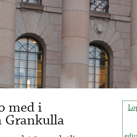
io med i
Lop
n Grankulla
edu