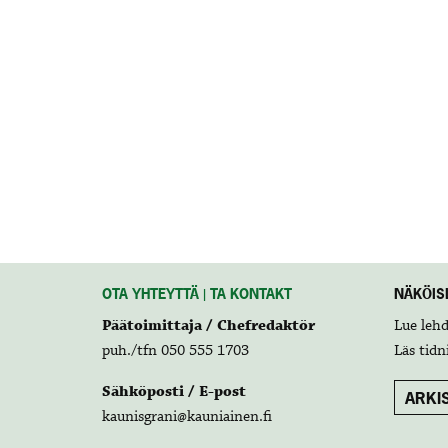
OTA YHTEYTTÄ | TA KONTAKT
NÄKÖISL
Päätoimittaja / Chefredaktör
Lue leh
puh./tfn 050 555 1703
Läs tidn
Sähköposti / E-post
ARKIS
kaunisgrani@kauniainen.fi