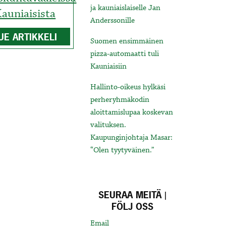
ja kauniaislaiselle Jan
auniaisista
Anderssonille
UE ARTIKKELI
Suomen ensimmäinen
pizza-automaatti tuli
Kauniaisiin
Hallinto-oikeus hylkäsi
perheryhmäkodin
aloittamislupaa koskevan
valituksen.
Kaupunginjohtaja Masar:
“Olen tyytyväinen.”
SEURAA MEITÄ |
FÖLJ OSS
Email