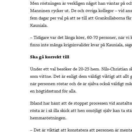
Men röstningen är verkligen något han väntar på och
Manninen rycker ut. De och övriga kollegor – vid ansta
fem dagar per val på att se till att Grankullaborna får
Kauniala.
– Tidigare var det långa köer, 60-70 personer, när vi 
finns inte många krigsinvalider kvar på Kauniala, säge
Ska gå korrekt till
Under ett val besöker de 20-25 hem. Nils-Christian s
som vittne. Det är enligt dem väldigt viktigt att allt 
när personen röstar och de är själva också väldigt m
en högtidsstund för alla.
Ibland har hänt att de stoppat processen vid anstal
rösta är i så illa skick att hen omöjligt själv kan ta s
hemmaröstningen.
– Det är viktigt att konstatera att personen är mental