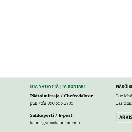
OTA YHTEYTTÄ | TA KONTAKT
NÄKÖISL
Päätoimittaja / Chefredaktör
Lue leh
puh./tfn 050 555 1703
Läs tidn
Sähköposti / E-post
ARKIS
kaunisgrani@kauniainen.fi