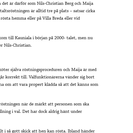
 det är därför som Nils-Christian Berg och Maija
ltsröstningen är alltid tre på plats – satsar cirka
 rösta hemma eller på Villa Breda eller vid
kom till Kauniala i början på 2000- talet, men nu
r Nils-Christian.
köter själva röstningsproceduren och Maija är med
går korrekt till. Valfunktionärerna vänder sig bort
åna om att vara propert klädda så att det känns som
tsröstningen när de märkt att personen som ska
tällning i val. Det har dock aldrig hänt under
t i så gott skick att hen kan rösta. Ibland händer