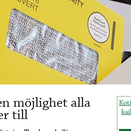
 möjlighet alla
Kot
 till
kai