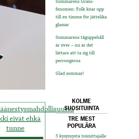
Sommarens Grani-
fenomen: Folk köar upp
till en timme för jättelika
glassar
Sommarens tåguppehåll
är över – nu är det
lättare att ta sig till
perrongerna
Glad sommar!
KOLME
iäänestysmahdollisuutta
SUOSITUINTA
kki eivät ehkä
TRE MEST
POPULÄRA
tunne
5 kysymystä toimittajalle