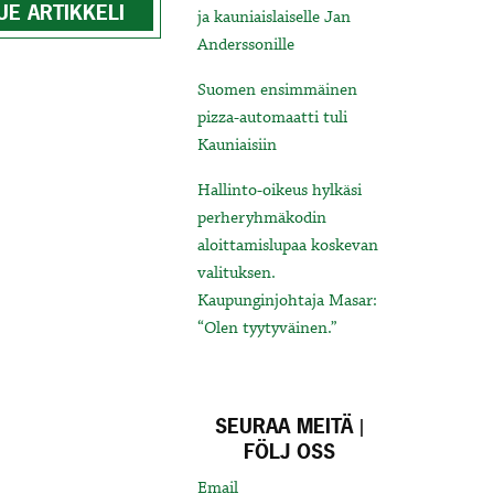
UE ARTIKKELI
ja kauniaislaiselle Jan
Anderssonille
Suomen ensimmäinen
pizza-automaatti tuli
Kauniaisiin
Hallinto-oikeus hylkäsi
perheryhmäkodin
aloittamislupaa koskevan
valituksen.
Kaupunginjohtaja Masar:
“Olen tyytyväinen.”
SEURAA MEITÄ |
FÖLJ OSS
Email