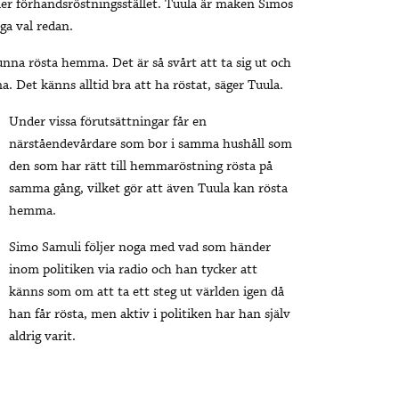
eller förhandsröstningsstället. Tuula är maken Simos
a val redan.
unna rösta hemma. Det är så svårt att ta sig ut och
 Det känns alltid bra att ha röstat, säger Tuula.
Under vissa förutsättningar får en
närståendevårdare som bor i samma hushåll som
den som har rätt till hemmaröstning rösta på
samma gång, vilket gör att även Tuula kan rösta
hemma.
Simo Samuli följer noga med vad som händer
inom politiken via radio och han tycker att
känns som om att ta ett steg ut världen igen då
han får rösta, men aktiv i politiken har han själv
aldrig varit.