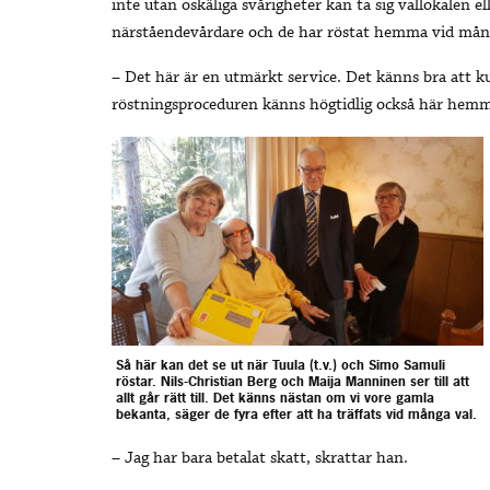
inte utan oskäliga svårigheter kan ta sig vallokalen 
närståendevårdare och de har röstat hemma vid mång
– Det här är en utmärkt service. Det känns bra att k
röstningsproceduren känns högtidlig också här hemma.
Så här kan det se ut när Tuula (t.v.) och Simo Samuli
röstar. Nils-Christian Berg och Maija Manninen ser till att
allt går rätt till. Det känns nästan om vi vore gamla
bekanta, säger de fyra efter att ha träffats vid många val.
– Jag har bara betalat skatt, skrattar han.