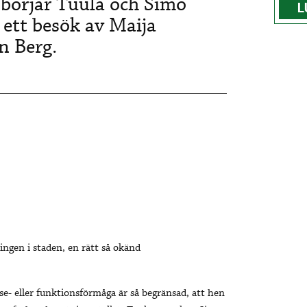
l börjar Tuula och Simo
L
 ett besök av Maija
n Berg.
ingen i staden, en rätt så okänd
e- eller funktionsförmåga är så begränsad, att hen