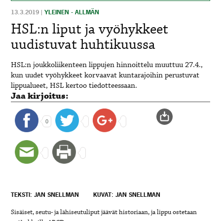
13.3.2019
|
YLEINEN - ALLMÄN
HSL:n liput ja vyöhykkeet
uudistuvat huhtikuussa
HSL:n joukkoliikenteen lippujen hinnoittelu muuttuu 27.4.,
kun uudet vyöhykkeet korvaavat kuntarajoihin perustuvat
lippualueet, HSL kertoo tiedotteessaan.
Jaa kirjoitus:
0
TEKSTI: JAN SNELLMAN
KUVAT: JAN SNELLMAN
Sisäiset, seutu- ja lähiseutuliput jäävät historiaan, ja lippu ostetaan