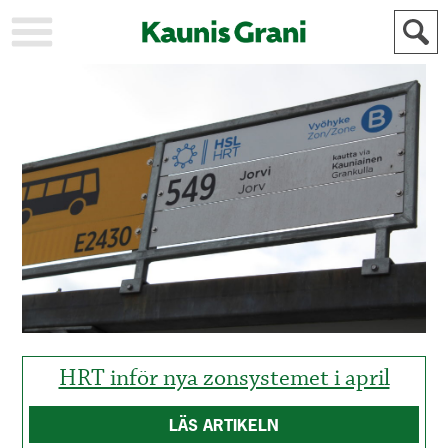
KAUPUNKI
STADEN
AJANKOHTAISTA
AKTUELLT
URHEILU
IDROTT
KULTTUURI
KULTUR
HISTORIA
HISTORIA
YLEINEN
ALLMÄN
FÖR
MAINOSTAJILLE
ANNONSÖRER
HRT inför nya zonsystemet i april
LÄS ARTIKELN