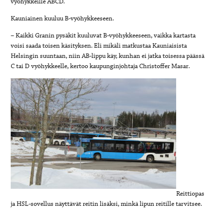
vyöhykkeille ABCD.
Kauniainen kuuluu B-vyöhykkeeseen.
– Kaikki Granin pysäkit kuuluvat B-vyöhykkeeseen, vaikka kartasta
voisi saada toisen käsityksen. Eli mikäli matkustaa Kauniaisista
Helsingin suuntaan, niin AB-lippu käy, kunhan ei jatka toisessa päässä
C tai D vyöhykkeelle, kertoo kaupunginjohtaja Christoffer Masar.
Reittiopas
ja HSL-sovellus näyttävät reitin lisäksi, minkä lipun reitille tarvitsee.