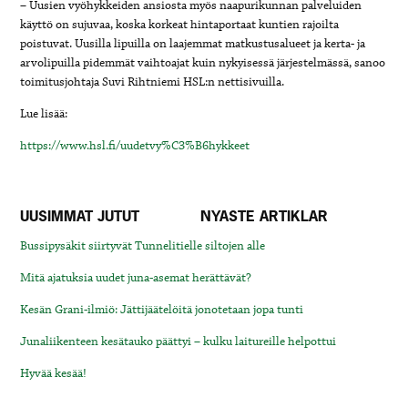
– Uusien vyöhykkeiden ansiosta myös naapurikunnan palveluiden
käyttö on sujuvaa, koska korkeat hintaportaat kuntien rajoilta
poistuvat. Uusilla lipuilla on laajemmat matkustusalueet ja kerta- ja
arvolipuilla pidemmät vaihtoajat kuin nykyisessä järjestelmässä, sanoo
toimitusjohtaja Suvi Rihtniemi HSL:n nettisivuilla.
Lue lisää:
https://www.hsl.fi/uudetvy%C3%B6hykkeet
UUSIMMAT JUTUT
NYASTE ARTIKLAR
Bussipysäkit siirtyvät Tunnelitielle siltojen alle
Mitä ajatuksia uudet juna-asemat herättävät?
Kesän Grani-ilmiö: Jättijäätelöitä jonotetaan jopa tunti
Junaliikenteen kesätauko päättyi – kulku laitureille helpottui
Hyvää kesää!