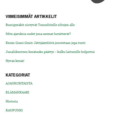
VIIMEISIMMÄT ARTIKKELIT
Bussipysäkit siirtyvät Tunnelitielle siltojen alle
Mitä ajatuksia uudet juna-asemat herättävät?
Kesän Grani-ilmiö: Jättijäätelöitä jonotetaan jopa tunti
Junaliikenteen kesätauko päättyi – kulku laitureille helpottui
Hyvää kesää!
KATEGORIAT
AJANKOHTAISTA
ELÄMÄNKAARI
Historia
KAUPUNKI