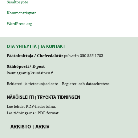
Sisältösyöte
Kommenttisyöte
WordPress.org
OTA YHTEYTTÄ | TA KONTAKT
Päätoimittaja / Chefredaktör
puh./tfn 050 555 1703
Sähköposti / E-post
kaunisgrani@kauniainen.fi
Rekisteri- ja tietosuojaseloste – Register- och datasekretess
NÄKÖISLEHTI | TRYCKTA TIDNINGEN
Lue lehdet
PDF-tiedostoina
.
Läs tidningarna i
PDF-format
.
ARKISTO | ARKIV