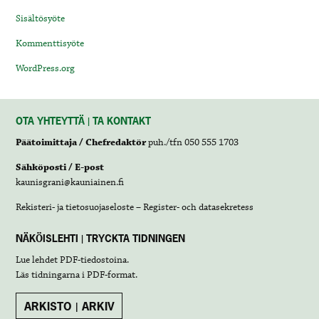
Sisältösyöte
Kommenttisyöte
WordPress.org
OTA YHTEYTTÄ | TA KONTAKT
Päätoimittaja / Chefredaktör
puh./tfn 050 555 1703
Sähköposti / E-post
kaunisgrani@kauniainen.fi
Rekisteri- ja tietosuojaseloste – Register- och datasekretess
NÄKÖISLEHTI | TRYCKTA TIDNINGEN
Lue lehdet
PDF-tiedostoina
.
Läs tidningarna i
PDF-format
.
ARKISTO | ARKIV