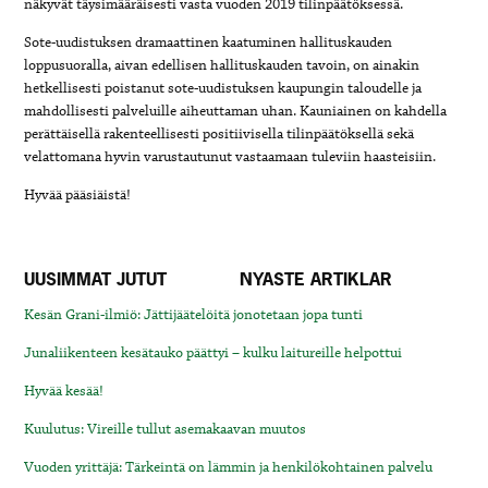
näkyvät täysimääräisesti vasta vuoden 2019 tilinpäätöksessä.
Sote-uudistuksen dramaattinen kaatuminen hallituskauden
loppusuoralla, aivan edellisen hallituskauden tavoin, on ainakin
hetkellisesti poistanut sote-uudistuksen kaupungin taloudelle ja
mahdollisesti palveluille aiheuttaman uhan. Kauniainen on kahdella
perättäisellä rakenteellisesti positiivisella tilinpäätöksellä sekä
velattomana hyvin varustautunut vastaamaan tuleviin haasteisiin.
Hyvää pääsiäistä!
UUSIMMAT JUTUT
NYASTE ARTIKLAR
Kesän Grani-ilmiö: Jättijäätelöitä jonotetaan jopa tunti
Junaliikenteen kesätauko päättyi – kulku laitureille helpottui
Hyvää kesää!
Kuulutus: Vireille tullut asemakaavan muutos
Vuoden yrittäjä: Tärkeintä on lämmin ja henkilökohtainen palvelu