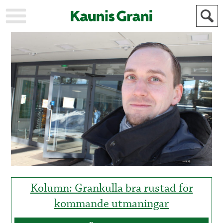
KAUPUNKI
STADEN
AJANKOHTAISTA
AKTUELLT
URHEILU
IDROTT
KULTTUURI
KULTUR
HISTORIA
HISTORIA
YLEINEN
ALLMÄN
FÖR
MAINOSTAJILLE
ANNONSÖRER
Kolumn: Grankulla bra rustad för
kommande utmaningar