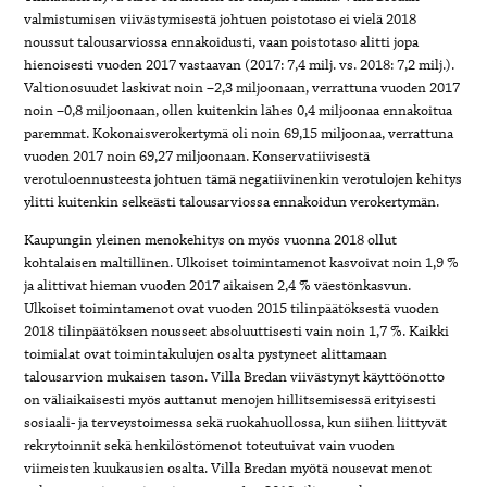
valmistumisen viivästymisestä johtuen poistotaso ei vielä 2018
noussut talousarviossa ennakoidusti, vaan poistotaso alitti jopa
hienoisesti vuoden 2017 vastaavan (2017: 7,4 milj. vs. 2018: 7,2 milj.).
Valtionosuudet laskivat noin –2,3 miljoonaan, verrattuna vuoden 2017
noin –0,8 miljoonaan, ollen kuitenkin lähes 0,4 miljoonaa ennakoitua
paremmat. Kokonaisverokertymä oli noin 69,15 miljoonaa, verrattuna
vuoden 2017 noin 69,27 miljoonaan. Konservatiivisestä
verotuloennusteesta johtuen tämä negatiivinenkin verotulojen kehitys
ylitti kuitenkin selkeästi talousarviossa ennakoidun verokertymän.
Kaupungin yleinen menokehitys on myös vuonna 2018 ollut
kohtalaisen maltillinen. Ulkoiset toimintamenot kasvoivat noin 1,9 %
ja alittivat hieman vuoden 2017 aikaisen 2,4 % väestönkasvun.
Ulkoiset toimintamenot ovat vuoden 2015 tilinpäätöksestä vuoden
2018 tilinpäätöksen nousseet absoluuttisesti vain noin 1,7 %. Kaikki
toimialat ovat toimintakulujen osalta pystyneet alittamaan
talousarvion mukaisen tason. Villa Bredan viivästynyt käyttöönotto
on väliaikaisesti myös auttanut menojen hillitsemisessä erityisesti
sosiaali- ja terveystoimessa sekä ruokahuollossa, kun siihen liittyvät
rekrytoinnit sekä henkilöstömenot toteutuivat vain vuoden
viimeisten kuukausien osalta. Villa Bredan myötä nousevat menot