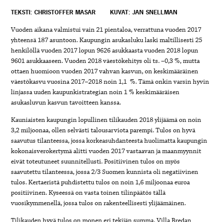
TEKSTI: CHRISTOFFER MASAR
KUVAT: JAN SNELLMAN
Vuoden aikana valmistui vain 21 pientaloa, verrattuna vuoden 2017
yhteensä 187 asuntoon. Kaupungin asukasluku laski maltillisesti 25
henkilöllä vuoden 2017 lopun 9626 asukkaasta vuoden 2018 lopun
9601 asukkaaseen. Vuoden 2018 väestökehitys oli ts. –0,3 %, mutta
ottaen huomioon vuoden 2017 vahvan kasvun, on keskimääräinen
väestökasvu vuosina 2017–2018 noin 1,1 %. Tämä onkin varsin hyvin
linjassa uuden kaupunkistrategian noin 1 % keskimääräisen
asukasluvun kasvun tavoitteen kanssa.
Kauniaisten kaupungin lopullinen tilikauden 2018 ylijäämä on noin
3,2 miljoonaa, ollen selvästi talousarviota parempi. Tulos on hyvä
saavutus tilanteessa, jossa korkeasuhdanteesta huolimatta kaupungin
kokonaisverokertymä alitti vuoden 2017 vastaavan ja maanmyynnit
eivät toteutuneet suunnitellusti. Positiivinen tulos on myös
saavutettu tilanteessa, jossa 2/3 Suomen kunnista oli negatiivinen
tulos. Kertaeristä puhdistettu tulos on noin 1,6 miljoonaa euroa
positiivinen. Kyseessä on vasta toinen tilinpäätös tällä
vuosikymmenellä, jossa tulos on rakenteellisesti ylijäämäinen.
Tilikauden hyvä tulos on monen eri tekijän summa. Villa Bredan