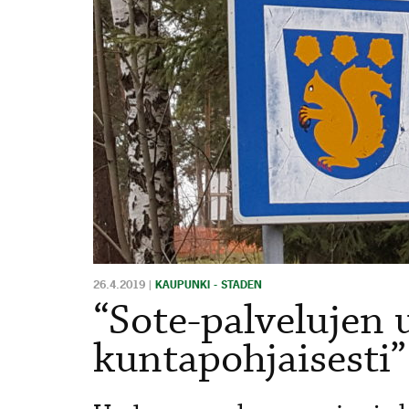
26.4.2019
|
KAUPUNKI - STADEN
“Sote-palvelujen 
kuntapohjaisesti”