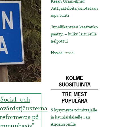
Kesän Grani-ilmiö:
Jättijäätelöitä jonotetaan
jopa tunti
Junaliikenteen kesätauko
päättyi – kulku laitureille
helpottui
Hyvää kesää!
KOLME
SUOSITUINTA
TRE MEST
“Social- och
POPULÄRA
sovårdstjänsterna
5 kysymystä toimittajalle
 reformeras på
ja kauniaislaiselle Jan
ommunbasis”
Anderssonille