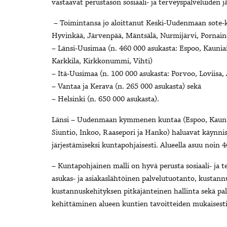
vastaavat perustason sosiaali- ja terveyspalveluiden j
– Toimintansa jo aloittanut Keski-Uudenmaan sote-
Hyvinkää, Järvenpää, Mäntsälä, Nurmijärvi, Pornain
– Länsi-Uusimaa (n. 460 000 asukasta: Espoo, Kaunia
Karkkila, Kirkkonummi, Vihti)
– Itä-Uusimaa (n. 100 000 asukasta: Porvoo, Loviisa, 
– Vantaa ja Kerava (n. 265 000 asukasta) sekä
– Helsinki (n. 650 000 asukasta).
Länsi – Uudenmaan kymmenen kuntaa (Espoo, Kauniai
Siuntio, Inkoo, Raasepori ja Hanko) haluavat käynnis
järjestämiseksi kuntapohjaisesti. Alueella asuu noin 
– Kuntapohjainen malli on hyvä perusta sosiaali- ja t
asukas- ja asiakaslähtöinen palvelutuotanto, kustann
kustannuskehityksen pitkäjänteinen hallinta sekä pal
kehittäminen alueen kuntien tavoitteiden mukaisesti