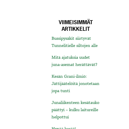
VIIMEISIMMÄT
ARTIKKELIT
Bussipysäkit siirtyvät
Tunnelitielle siltojen alle
Mitä ajatuksia uudet
juna-asemat herättävät?
Kesän Grani-ilmiö:
Jättijäätelöitä jonotetaan
jopa tunti
Junaliikenteen kesätauko
päättyi – kulku laitureille
helpottui
Hyvää kesää!