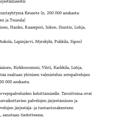
ärjestämisestä:
kuntayhtymä Keusote (n. 200 000 asukasta:
en ja Tuusula)
inen, Hanko, Raasepori, Inkoo, Siuntio, Lohja,
Askola, Lapinjärvi, Myrskylä, Pukkila, Sipoo)
nen, Kirkkonummi, Vihti, Karkkila, Lohja,
tää osaltaan yhteisen valmistelun sotepalvelujen
460 000 asukasta.
erveyspalveluiden kehittämiselle. Tavoitteina ovat
usvaikuttavien palvelujen järjestäminen ja
velujen järjestäjä- ja tuotantorakenteen
, sanotaan tiedotteessa.