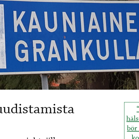
uudistamista
häl
bör
k