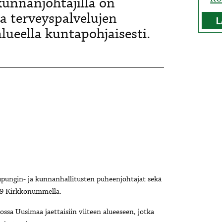
unnanjohtajilla on
ja terveyspalvelujen
L
lueella kuntapohjaisesti.
pungin- ja kunnanhallitusten puheenjohtajat sekä
19 Kirkkonummella.
jossa Uusimaa jaettaisiin viiteen alueeseen, jotka