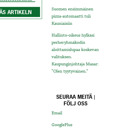
Suomen ensimmäinen
ÄS ARTIKELN
pizza-automaatti tuli
Kauniaisiin
Hallinto-oikeus hylkäsi
perheryhmäkodin
aloittamislupaa koskevan
valituksen.
Kaupunginjohtaja Masar:
“Olen tyytyväinen.”
SEURAA MEITÄ |
FÖLJ OSS
Email
GooglePlus