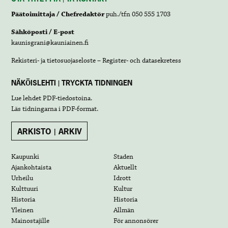
Päätoimittaja / Chefredaktör
puh./tfn 050 555 1703
Sähköposti / E-post
kaunisgrani@kauniainen.fi
Rekisteri- ja tietosuojaseloste – Register- och datasekretess
NÄKÖISLEHTI | TRYCKTA TIDNINGEN
Lue lehdet
PDF-tiedostoina
.
Läs tidningarna i
PDF-format
.
ARKISTO | ARKIV
Kaupunki
Staden
Ajankohtaista
Aktuellt
Urheilu
Idrott
Kulttuuri
Kultur
Historia
Historia
Yleinen
Allmän
Mainostajille
För annonsörer