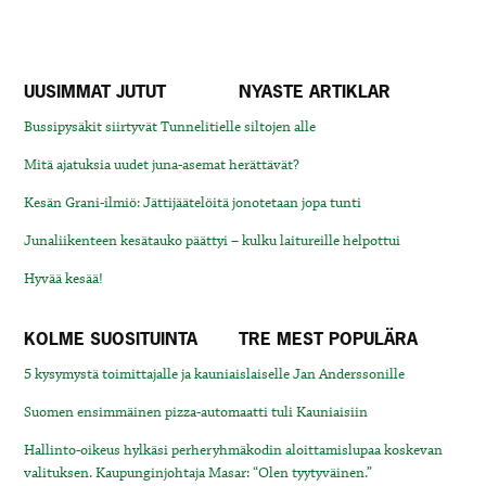
UUSIMMAT JUTUT
NYASTE ARTIKLAR
Bussipysäkit siirtyvät Tunnelitielle siltojen alle
Mitä ajatuksia uudet juna-asemat herättävät?
Kesän Grani-ilmiö: Jättijäätelöitä jonotetaan jopa tunti
Junaliikenteen kesätauko päättyi – kulku laitureille helpottui
Hyvää kesää!
KOLME SUOSITUINTA
TRE MEST POPULÄRA
5 kysymystä toimittajalle ja kauniaislaiselle Jan Anderssonille
Suomen ensimmäinen pizza-automaatti tuli Kauniaisiin
Hallinto-oikeus hylkäsi perheryhmäkodin aloittamislupaa koskevan
valituksen. Kaupunginjohtaja Masar: “Olen tyytyväinen.”