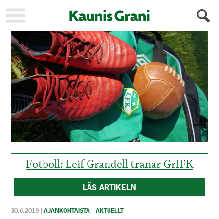
KAUPUNKI
STADEN
AJANKOHTAISTA
AKTUELLT
URHEILU
IDROTT
KULTTUURI
KULTUR
HISTORIA
HISTORIA
YLEINEN
ALLMÄN
FÖR
MAINOSTAJILLE
ANNONSÖRER
Fotboll: Leif Grandell tränar GrIFK
LÄS ARTIKELN
30.6.2019
|
AJANKOHTAISTA - AKTUELLT