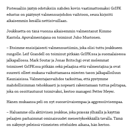
Pistesaaliin jäätyä odotuksiin nähden kovin vaatimattomaksi GrIFK
edustus on päätynyt valmennusjohdon vaihtoon, seura kirjoitti
aikaisemmin kesällä nettisivuillaan.
Joukkuetta on tänä vuonna aikaisemmin valmentanut Kimmo
Kantola. Apuvalmentajana on toiminut Juho Mustonen.
– Etsimme ensisijaisesti valmennustiimin, joka olisi tuttu joukkueen
rungolle. Leif Grandell on toiminut pitkään GrIFK:ssa ja suomalaisessa
jalkapallossa. Mark Soutar ja Jonas Britschgi ovat molemmat
toimineet GrIFK:ssa pitkään sekä pelaajina että valmentajina ja ovat
suuresti olleet mukana vaikuttamassa miesten tason jalkapalloiluun
Kauniaisissa. Valmentajanvaihdos tarkoittaa, että pystymme
mahdollisimman tehokkaasti ja nopeasti rakentamaan tuttua pelitapaa,
joka on osoittautunut toimivaksi, kertoo manageri Petter Meyer.
Hänen mukaansa peli on nyt suoraviivaisempaa ja aggressiivisempaa.
– Haluamme olla aktiivinen joukkue, joka prässää ylhäällä ja käyttää
pelaajien parhaimmat ominaisuudet menestyksekkäällä tavalla. Tämä
on näkynyt peleissä viimeisten otteluiden aikana, hän kertoo.