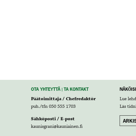
OTA YHTEYTTÄ | TA KONTAKT
NÄKÖISL
Päätoimittaja / Chefredaktör
Lue leh
puh./tfn 050 555 1703
Läs tidn
Sähköposti / E-post
ARKIS
kaunisgrani@kauniainen.fi