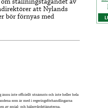
t om ställningstagandet av
direktörer att Nylands
ter bör förnyas med
L
ännu inte officiellt utnämnts och inte heller hela
randena som är med i regeringsförhandlingarna
en av social- och hälsovårdstjänsterna.