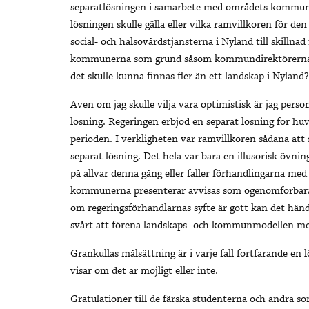
separatlösningen i samarbete med områdets kommuner 
lösningen skulle gälla eller vilka ramvillkoren för den
social- och hälsovårdstjänsterna i Nyland till skillna
kommunerna som grund såsom kommundirektörerna för
det skulle kunna finnas fler än ett landskap i Nyland?
Även om jag skulle vilja vara optimistisk är jag perso
lösning. Regeringen erbjöd en separat lösning för hu
perioden. I verkligheten var ramvillkoren sådana att s
separat lösning. Det hela var bara en illusorisk övni
på allvar denna gång eller faller förhandlingarna me
kommunerna presenterar avvisas som ogenomförbara
om regeringsförhandlarnas syfte är gott kan det hän
svårt att förena landskaps- och kommunmodellen me
Grankullas målsättning är i varje fall fortfarande 
visar om det är möjligt eller inte.
Gratulationer till de färska studenterna och andra s