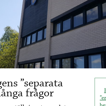
ens ”separata
många frågor
”e
he