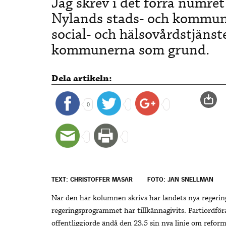
Jag skrev i det förra numre
Nylands stads- och kommun
social- och hälsovårdstjäns
kommunerna som grund.
Dela artikeln:
0
TEXT: CHRISTOFFER MASAR
FOTO: JAN SNELLMAN
När den här kolumnen skrivs har landets nya regering 
regeringsprogrammet har tillkännagivits. Partiordfö
offentliggjorde ändå den 23.5 sin nya linje om reform