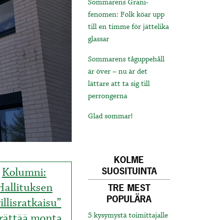
Sommarens Grani-
fenomen: Folk köar upp
till en timme för jättelika
glassar
Sommarens tåguppehåll
är över – nu är det
lättare att ta sig till
perrongerna
Glad sommar!
KOLME
Kolumni:
SUOSITUINTA
Hallituksen
TRE MEST
POPULÄRA
rillisratkaisu”
rättää monta
5 kysymystä toimittajalle