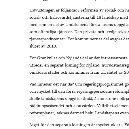
Huvuddragen är följande: I reformen av social- och 
social- och hälsovårdstjänsterna till 18 landskap me
med som en del av landskapens första fasens uppgift
som offentliga tjänster. Den privata och tredje sek
tjänsteproducenter. För kommunernas del avgörs det 
slutet av 2019.
För Grankullas och Nylands del är det intressantaste 
utreder en separat lösning för Nyland, huvudstadsre
områdets städer och kommuner fram till slutet av 20
Vad innebär det här då? Om regeringsprogrammet go
och mycket till den förra regeringsperiodens reformpl
skulle landskapens uppgifter ändå, åtminstone i början
räddningsväsendet och akutvården. Valfrihetselemente
reformplaner, saknas därmed helt. Landskapens event
Läget för den separata lösningen är mycket oklart. Fö