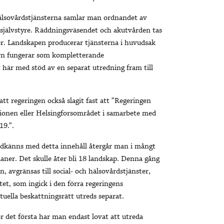
hälsovårdstjänsterna samlar man ordnandet av
d självstyre. Räddningsväsendet och akutvården tas
er. Landskapen producerar tjänsterna i huvudsak
torn fungerar som kompletterande
här med stöd av en separat utredning fram till
att regeringen också slagit fast att ”Regeringen
gionen eller Helsingforsområdet i samarbete med
19.”.
dkänns med detta innehåll återgår man i mångt
aner. Det skulle åter bli 18 landskap. Denna gång
, avgränsas till social- och hälsovårdstjänster,
t, som ingick i den förra regeringens
uella beskattningsrätt utreds separat.
r det första har man endast lovat att utreda