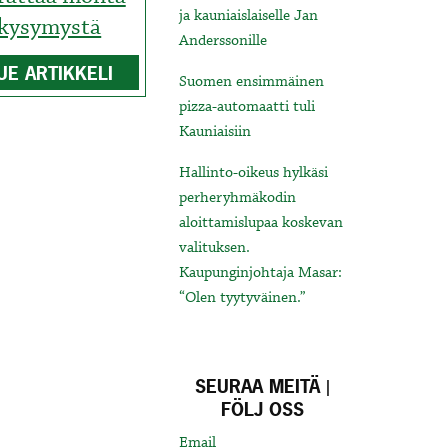
ja kauniaislaiselle Jan
kysymystä
Anderssonille
UE ARTIKKELI
Suomen ensimmäinen
pizza-automaatti tuli
Kauniaisiin
Hallinto-oikeus hylkäsi
perheryhmäkodin
aloittamislupaa koskevan
valituksen.
Kaupunginjohtaja Masar:
“Olen tyytyväinen.”
SEURAA MEITÄ |
FÖLJ OSS
Email