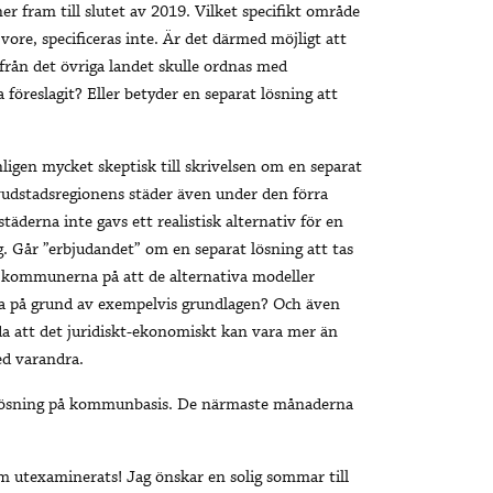
fram till slutet av 2019. Vilket specifikt område
 vore, specificeras inte. Är det därmed möjligt att
d från det övriga landet skulle ordnas med
eslagit? Eller betyder en separat lösning att
nligen mycket skeptisk till skrivelsen om en separat
vudstadsregionens städer även under den förra
täderna inte gavs ett realistisk alternativ för en
ng. Går ”erbjudandet” om en separat lösning att tas
d kommunerna på att de alternativa modeller
 på grund av exempelvis grundlagen? Och även
da att det juridiskt-ekonomiskt kan vara mer än
d varandra.
en lösning på kommunbasis. De närmaste månaderna
om utexaminerats! Jag önskar en solig sommar till