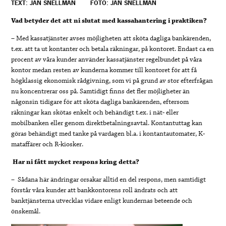
TEXT: JAN SNELLMAN
FOTO: JAN SNELLMAN
Vad betyder det att ni slutat med kassahantering i praktiken?
– Med kassatjänster avses möjligheten att sköta dagliga bankärenden,
t.ex. att ta ut kontanter och betala räkningar, på kontoret. Endast ca en
procent av våra kunder använder kassatjänster regelbundet på våra
kontor medan resten av kunderna kommer till kontoret för att få
högklassig ekonomisk rådgivning, som vi på grund av stor efterfrågan
nu koncentrerar oss på. Samtidigt finns det fler möjligheter än
någonsin tidigare för att sköta dagliga bankärenden, eftersom
räkningar kan skötas enkelt och behändigt t.ex. i nät- eller
mobilbanken eller genom direktbetalningsavtal. Kontantuttag kan
göras behändigt med tanke på vardagen bl.a. i kontantautomater, K-
mataffärer och R-kiosker.
Har ni fått mycket respons kring detta?
–
Sådana här ändringar orsakar alltid en del respons, men samtidigt
förstår våra kunder att bankkontorens roll ändrats och att
banktjänsterna utvecklas vidare enligt kundernas beteende och
önskemål.