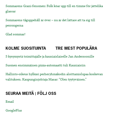
Sommarens Grani-fenomen: Folk köar upp till en timme för jättelika
glassar
Sommarens tåguppehåll är över – nu är det lättare att ta sig till
perrongerna
Glad sommar!
KOLME SUOSITUINTA
TRE MEST POPULÄRA
5 kysymystä toimittajalle ja kauniaislaiselle Jan Anderssonille
Suomen ensimmäinen pizza-automaatti tuli Kauniaisiin
Hallinto-oikeus hylkäsi perheryhmäkodin aloittamislupaa koskevan
valituksen. Kaupunginjohtaja Masar: “Olen tyytyväinen.”
SEURAA MEITÄ | FÖLJ OSS
Email
GooglePlus