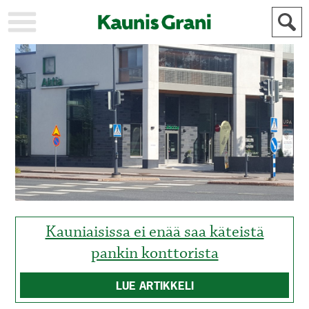
KAUPUNKI
STADEN
AJANKOHTAISTA
AKTUELLT
URHEILU
IDROTT
KULTTUURI
KULTUR
HISTORIA
HISTORIA
YLEINEN
ALLMÄN
FÖR
MAINOSTAJILLE
ANNONSÖRER
Kauniaisissa ei enää saa käteistä
pankin konttorista
LUE ARTIKKELI