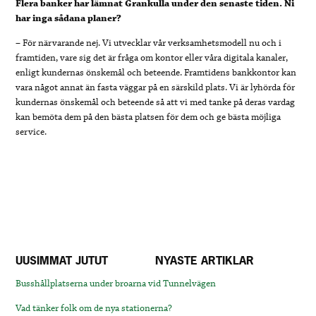
Flera banker har lämnat Grankulla under den senaste tiden. Ni
har inga sådana planer?
–
För närvarande nej. Vi utvecklar vår verksamhetsmodell nu och i
framtiden, vare sig det är fråga om kontor eller våra digitala kanaler,
enligt kundernas önskemål och beteende. Framtidens bankkontor kan
vara något annat än fasta väggar på en särskild plats. Vi är lyhörda för
kundernas önskemål och beteende så att vi med tanke på deras vardag
kan bemöta dem på den bästa platsen för dem och ge bästa möjliga
service.
UUSIMMAT JUTUT
NYASTE ARTIKLAR
Busshållplatserna under broarna vid Tunnelvägen
Vad tänker folk om de nya stationerna?