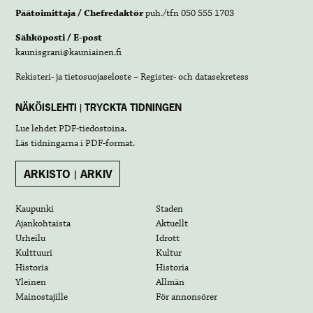
Päätoimittaja / Chefredaktör
puh./tfn 050 555 1703
Sähköposti / E-post
kaunisgrani@kauniainen.fi
Rekisteri- ja tietosuojaseloste – Register- och datasekretess
NÄKÖISLEHTI | TRYCKTA TIDNINGEN
Lue lehdet
PDF-tiedostoina
.
Läs tidningarna i
PDF-format
.
ARKISTO | ARKIV
Kaupunki
Staden
Ajankohtaista
Aktuellt
Urheilu
Idrott
Kulttuuri
Kultur
Historia
Historia
Yleinen
Allmän
Mainostajille
För annonsörer