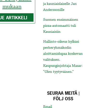
ja kauniaislaiselle Jan
mukaan
Anderssonille
UE ARTIKKELI
Suomen ensimmäinen
pizza-automaatti tuli
Kauniaisiin
Hallinto-oikeus hylkäsi
perheryhmäkodin
aloittamislupaa koskevan
valituksen.
Kaupunginjohtaja Masar:
“Olen tyytyväinen.”
SEURAA MEITÄ |
FÖLJ OSS
Email