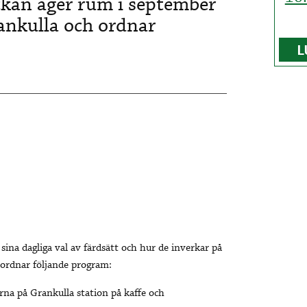
ckan äger rum i september
Grankulla och ordnar
L
sina dagliga val av färdsätt och hur de inverkar på
 ordnar följande program:
erna på Grankulla station på kaffe och