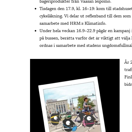
bageriprodukter från Vaasan leipomo.
Tisdagen den 17.9, kl. 16–19: kom till stadshuset
cykelåkning. Vi delar ut reflexband till dem so
samarbete med HRM:s Klimatinfo.
Under hela veckan 16.9–22.9 pågår en kampanj i 
på bussen, berätta varför det är viktigt att välj
ordnas i samarbete med stadens ungdomsfullmäk
År 
tra
Fin
bidr