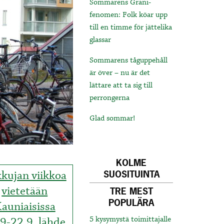
Sommarens Grani-
fenomen: Folk köar upp
till en timme för jättelika
glassar
Sommarens tåguppehåll
är över – nu är det
lättare att ta sig till
perrongerna
Glad sommar!
KOLME
kkujan viikkoa
SUOSITUINTA
vietetään
TRE MEST
POPULÄRA
auniaisissa
9-22.9, lähde
5 kysymystä toimittajalle