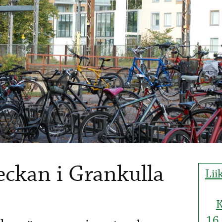
veckan i Grankulla
Lii
K
16.