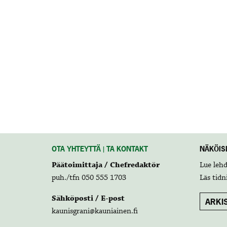
OTA YHTEYTTÄ | TA KONTAKT
NÄKÖISL
Päätoimittaja / Chefredaktör
Lue leh
puh./tfn 050 555 1703
Läs tidn
Sähköposti / E-post
ARKIS
kaunisgrani@kauniainen.fi