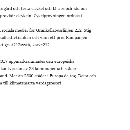
s gård och testa elcykel och få tips och råd om
m provkör elcykeln. Cykelprovningen ordnas i
sociala medier för Grankullabusslinjen 212. Stig
a kollektivtrafiken och vinn ett pris. Kampanjen
tige. #212syytä, #save212
2017 uppmärksammades den europeiska
fikantveckan av 28 kommuner och städer i
land. Mer än 2500 städer i Europa deltog. Delta och
a till klimatsmarta vardagsresor!