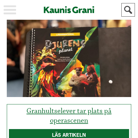
KAUPUNKI
STADEN
AJANKOHTAISTA
AKTUELLT
URHEILU
IDROTT
KULTTUURI
KULTUR
HISTORIA
HISTORIA
YLEINEN
ALLMÄN
FÖR
MAINOSTAJILLE
ANNONSÖRER
Granhultselever tar plats på
operascenen
LÄS ARTIKELN