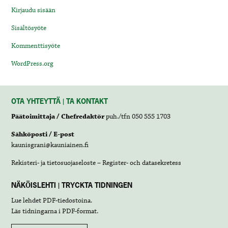
Kirjaudu sisään
Sisältösyöte
Kommenttisyöte
WordPress.org
OTA YHTEYTTÄ | TA KONTAKT
Päätoimittaja / Chefredaktör
puh./tfn 050 555 1703
Sähköposti / E-post
kaunisgrani@kauniainen.fi
Rekisteri- ja tietosuojaseloste – Register- och datasekretess
NÄKÖISLEHTI | TRYCKTA TIDNINGEN
Lue lehdet
PDF-tiedostoina
.
Läs tidningarna i
PDF-format
.