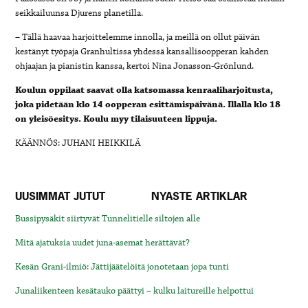
seikkailuunsa Djurens planetilla.
– Tällä haavaa harjoittelemme innolla, ja meillä on ollut päivän
kestänyt työpaja Granhultissa yhdessä kansallisoopperan kahden
ohjaajan ja pianistin kanssa, kertoi Nina Jonasson-Grönlund.
Koulun oppilaat saavat olla katsomassa kenraaliharjoitusta,
joka pidetään klo 14 oopperan esittämispäivänä. Illalla klo 18
on yleisöesitys. Koulu myy tilaisuuteen lippuja.
KÄÄNNÖS: JUHANI HEIKKILÄ
UUSIMMAT JUTUT
NYASTE ARTIKLAR
Bussipysäkit siirtyvät Tunnelitielle siltojen alle
Mitä ajatuksia uudet juna-asemat herättävät?
Kesän Grani-ilmiö: Jättijäätelöitä jonotetaan jopa tunti
Junaliikenteen kesätauko päättyi – kulku laitureille helpottui