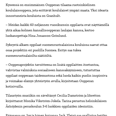
Kyseessä on ensimmäinen Oopperan tilaama ruotsinkielinen
koululaisooppera, jota esittävät koululaiset ympäri maata. Yksi ideasta
innostuneista kouluista on Granhult.
– Meidän kaikki 60 neljännen vuosikurssin oppilasta ovat näyttämöllä
yhtä aikaa kolmen kansallisoopperan laulajan kanssa, kertoo
luokanopettaja Nina Jonasson-Grönlund.
Syksystä alkaen oppilaat suomenruotsalaisissa kouluissa saavat ottaa
osaa projektiin eri puolilla Suomea. Esitys saa tukea
suomenruotsalaisilta säätiöiltä.
– Oopperaprojektin tavoitteena on lisätä oppilaitten itsetuntoa,
vahvistaa valmiuksia sosiaaliseen kanssakäymiseen, tutustuttaa
oppilaat oopperaan taidemuotona sekä luoda kaikin puolin inspiroiva
ja voimakas elämys yhteistyön avulla, kirjoitetaan Oopperan
kotisivuilla.
Tilaustyön musiikin on säveltänyt Cecilia Damström ja libretton
kirjoittanut Monika Vikström-Jokela. Tarina perustuu helsinkiläisen
Åshöjdenin peruskoulun 3-6 luokkien oppilaiden ideointiin.
Pääosassa on Joy ja hänen koiransa Jack. Yleisö saa osallistua heidän