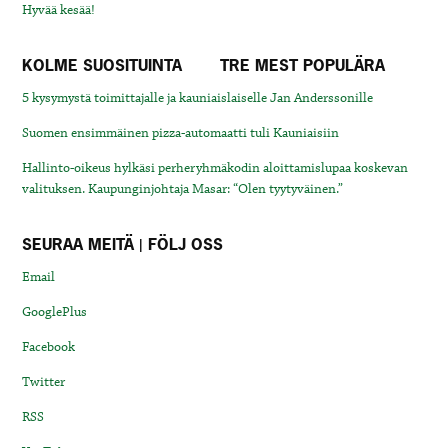
Hyvää kesää!
KOLME SUOSITUINTA
TRE MEST POPULÄRA
5 kysymystä toimittajalle ja kauniaislaiselle Jan Anderssonille
Suomen ensimmäinen pizza-automaatti tuli Kauniaisiin
Hallinto-oikeus hylkäsi perheryhmäkodin aloittamislupaa koskevan
valituksen. Kaupunginjohtaja Masar: “Olen tyytyväinen.”
SEURAA MEITÄ | FÖLJ OSS
Email
GooglePlus
Facebook
Twitter
RSS