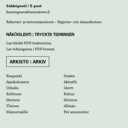
Sähköposti / E-post
kaunisgrani@kauniainen.fi
Rekisteri- ja tietosuojaseloste – Register- och datasekretess
NÄKÖISLEHTI | TRYCKTA TIDNINGEN
Lue lehdet
PDF-tiedostoina
.
Läs tidningarna i
PDF-format
.
ARKISTO | ARKIV
Kaupunki
Staden
Ajankohtaista
Aktuellt
Urheilu
Idrott
Kulttuuri
Kultur
Historia
Historia
Yleinen
Allmän
Mainostajille
För annonsörer