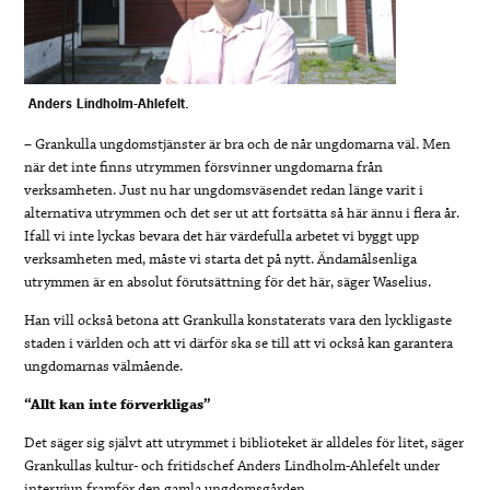
Anders Lindholm-Ahlefelt.
– Grankulla ungdomstjänster är bra och de når ungdomarna väl. Men
när det inte finns utrymmen försvinner ungdomarna från
verksamheten. Just nu har ungdomsväsendet redan länge varit i
alternativa utrymmen och det ser ut att fortsätta så här ännu i flera år.
Ifall vi inte lyckas bevara det här värdefulla arbetet vi byggt upp
verksamheten med, måste vi starta det på nytt. Ändamålsenliga
utrymmen är en absolut förutsättning för det här, säger Waselius.
Han vill också betona att Grankulla konstaterats vara den lyckligaste
staden i världen och att vi därför ska se till att vi också kan garantera
ungdomarnas välmående.
“Allt kan inte förverkligas”
Det säger sig självt att utrymmet i biblioteket är alldeles för litet, säger
Grankullas kultur- och fritidschef Anders Lindholm-Ahlefelt under
intervjun framför den gamla ungdomsgården.