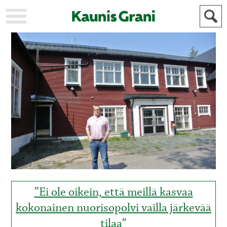
KAUPUNKI
STADEN
AJANKOHTAISTA
AKTUELLT
URHEILU
IDROTT
KULTTUURI
KULTUR
HISTORIA
HISTORIA
YLEINEN
ALLMÄN
FÖR
MAINOSTAJILLE
ANNONSÖRER
”Ei ole oikein, että meillä kasvaa
kokonainen nuorisopolvi vailla järkevää
tilaa”