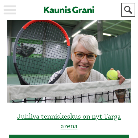
KAUPUNKI
STADEN
AJANKOHTAISTA
AKTUELLT
URHEILU
IDROTT
KULTTUURI
KULTUR
HISTORIA
HISTORIA
YLEINEN
ALLMÄN
FÖR
MAINOSTAJILLE
ANNONSÖRER
Juhliva tenniskeskus on nyt Targa
arena