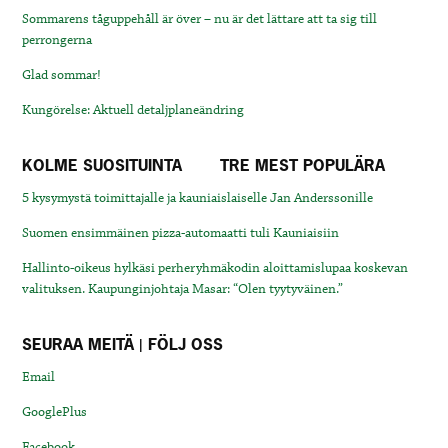
Sommarens tåguppehåll är över – nu är det lättare att ta sig till
perrongerna
Glad sommar!
Kungörelse: Aktuell detaljplaneändring
KOLME SUOSITUINTA
TRE MEST POPULÄRA
5 kysymystä toimittajalle ja kauniaislaiselle Jan Anderssonille
Suomen ensimmäinen pizza-automaatti tuli Kauniaisiin
Hallinto-oikeus hylkäsi perheryhmäkodin aloittamislupaa koskevan
valituksen. Kaupunginjohtaja Masar: “Olen tyytyväinen.”
SEURAA MEITÄ | FÖLJ OSS
Email
GooglePlus
Facebook