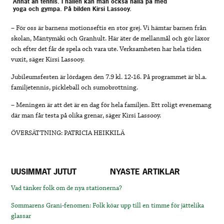
Annat än tennis. I hallen kan man också hålla på med
yoga och gympa. På bilden Kirsi Lassooy.
– För oss är barnens motionseftis en stor grej. Vi hämtar barnen från
skolan, Mäntymäki och Granhult. Här äter de mellanmål och gör läxor
och efter det får de spela och vara ute. Verksamheten har hela tiden
vuxit, säger Kirsi Lassooy.
Jubileumsfesten är lördagen den 7.9 kl. 12-16. På programmet är bl.a.
familjetennis, pickleball och sumobrottning.
– Meningen är att det är en dag för hela familjen. Ett roligt evenemang
där man får testa på olika grenar, säger Kirsi Lassooy.
ÖVERSÄTTNING: PATRICIA HEIKKILÄ
UUSIMMAT JUTUT
NYASTE ARTIKLAR
Vad tänker folk om de nya stationerna?
Sommarens Grani-fenomen: Folk köar upp till en timme för jättelika
glassar