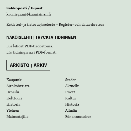
Sähköposti / E-post
kaunisgrani@kauniainen.fi
Rekisteri- ja tietosuojaseloste – Register- och datasekretess
NÄKÖISLEHTI | TRYCKTA TIDNINGEN
Lue lehdet
PDF-tiedostoina
.
Läs tidningarna i
PDF-format
.
ARKISTO | ARKIV
Kaupunki
Staden
Ajankohtaista
Aktuellt
Urheilu
Idrott
Kulttuuri
Kultur
Historia
Historia
Yleinen
Allmän
Mainostajille
För annonsörer