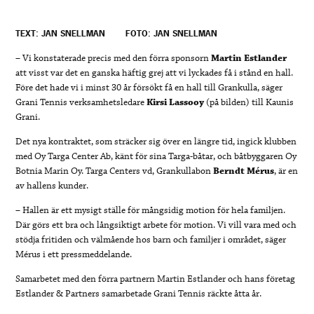
TEXT: JAN SNELLMAN
FOTO: JAN SNELLMAN
– Vi konstaterade precis med den förra sponsorn
Martin Estlander
att visst var det en ganska häftig grej att vi lyckades få i stånd en hall.
Före det hade vi i minst 30 år försökt få en hall till Grankulla, säger
Grani Tennis verksamhetsledare
Kirsi Lassooy
(på bilden) till Kaunis
Grani.
Det nya kontraktet, som sträcker sig över en längre tid, ingick klubben
med Oy Targa Center Ab, känt för sina Targa-båtar, och båtbyggaren Oy
Botnia Marin Oy. Targa Centers vd, Grankullabon
Berndt Mérus
, är en
av hallens kunder.
– Hallen är ett mysigt ställe för mångsidig motion för hela familjen.
Där görs ett bra och långsiktigt arbete för motion. Vi vill vara med och
stödja fritiden och välmående hos barn och familjer i området, säger
Mérus i ett pressmeddelande.
Samarbetet med den förra partnern Martin Estlander och hans företag
Estlander & Partners samarbetade Grani Tennis räckte åtta år.