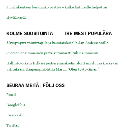
Junaliikenteen kesätauko päättyi – kulku laitureille helpottui
Hyvää kesää!
KOLME SUOSITUINTA
TRE MEST POPULÄRA
5 kysymystä toimittajalle ja kauniaislaiselle Jan Anderssonille
Suomen ensimmäinen pizza-automaatti tuli Kauniaisiin
Hallinto-oikeus hylkäsi perheryhmäkodin aloittamislupaa koskevan
valituksen. Kaupunginjohtaja Masar: “Olen tyytyväinen.”
SEURAA MEITÄ | FÖLJ OSS
Email
GooglePlus
Facebook
Twitter