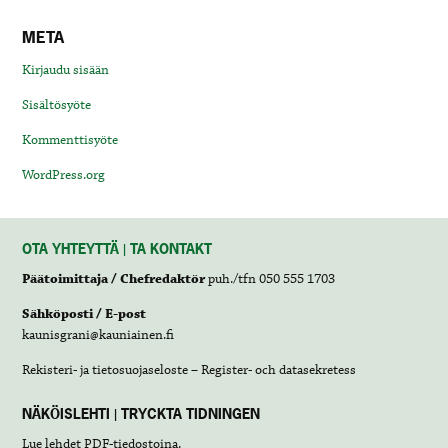
META
Kirjaudu sisään
Sisältösyöte
Kommenttisyöte
WordPress.org
OTA YHTEYTTÄ | TA KONTAKT
Päätoimittaja / Chefredaktör
puh./tfn 050 555 1703
Sähköposti / E-post
kaunisgrani@kauniainen.fi
Rekisteri- ja tietosuojaseloste – Register- och datasekretess
NÄKÖISLEHTI | TRYCKTA TIDNINGEN
Lue lehdet
PDF-tiedostoina
.