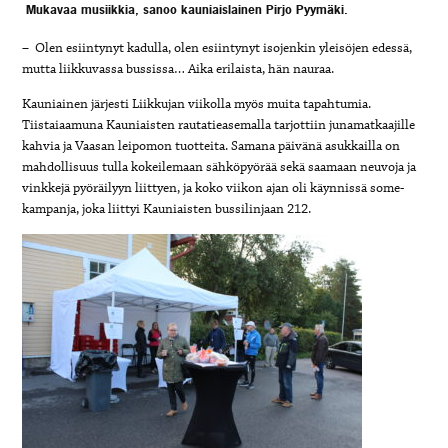
Mukavaa musiikkia, sanoo kauniaislainen Pirjo Pyymäki
.
– Olen esiintynyt kadulla, olen esiintynyt isojenkin yleisöjen edessä,
mutta liikkuvassa bussissa… Aika erilaista, hän nauraa.
Kauniainen järjesti Liikkujan viikolla myös muita tapahtumia.
Tiistaiaamuna Kauniaisten rautatieasemalla tarjottiin junamatkaajille
kahvia ja Vaasan leipomon tuotteita. Samana päivänä asukkailla on
mahdollisuus tulla kokeilemaan sähköpyörää sekä saamaan neuvoja ja
vinkkejä pyöräilyyn liittyen, ja koko viikon ajan oli käynnissä some-
kampanja, joka liittyi Kauniaisten bussilinjaan 212.