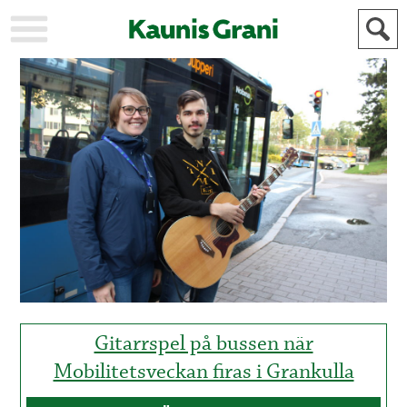
KAUPUNKI
STADEN
AJANKOHTAISTA
AKTUELLT
URHEILU
IDROTT
KULTTUURI
KULTUR
HISTORIA
HISTORIA
YLEINEN
ALLMÄN
FÖR
MAINOSTAJILLE
ANNONSÖRER
Gitarrspel på bussen när
Mobilitetsveckan firas i Grankulla