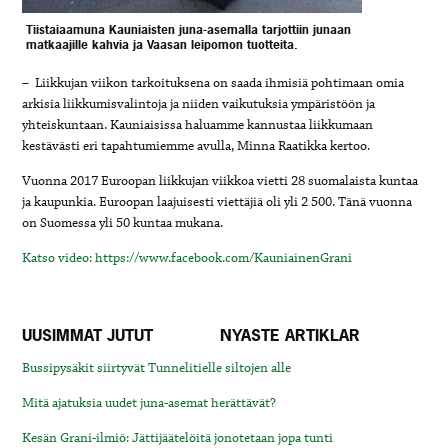
Tiistaiaamuna Kauniaisten juna-asemalla tarjottiin junaan
matkaajille kahvia ja Vaasan leipomon tuotteita.
– Liikkujan viikon tarkoituksena on saada ihmisiä pohtimaan omia
arkisia liikkumisvalintoja ja niiden vaikutuksia ympäristöön ja
yhteiskuntaan. Kauniaisissa haluamme kannustaa liikkumaan
kestävästi eri tapahtumiemme avulla, Minna Raatikka kertoo.
Vuonna 2017 Euroopan liikkujan viikkoa vietti 28 suomalaista kuntaa
ja kaupunkia. Euroopan laajuisesti viettäjiä oli yli 2 500. Tänä vuonna
on Suomessa yli 50 kuntaa mukana.
Katso video: https://www.facebook.com/KauniainenGrani
UUSIMMAT JUTUT
NYASTE ARTIKLAR
Bussipysäkit siirtyvät Tunnelitielle siltojen alle
Mitä ajatuksia uudet juna-asemat herättävät?
Kesän Grani-ilmiö: Jättijäätelöitä jonotetaan jopa tunti