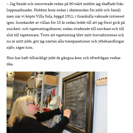
– Jag fixade och renoverade redan på 80-talet möbler jag skaffade från
loppmarknader. Hobbyn kom sedan i skymundan för jobb och familj
men när vi köpte Villa Sola, byggd 1911, i Grankulla vaknade intresset
igen. Inredandet av villan för 15 år sedan ledde till att jag först gick på
snickeri- och tapetseringskurser, sedan studerade till snickare och till
slut till tapetserare. Trots att tapetsering blev mitt huvudintresse och
nu är mitt jobb, gör jag nästan alla träreparationer och ytbehandlingar
själv, säger hon.
Hon har haft tillräckligt jobb de gångna åren och efterfrågan verkar
öka.