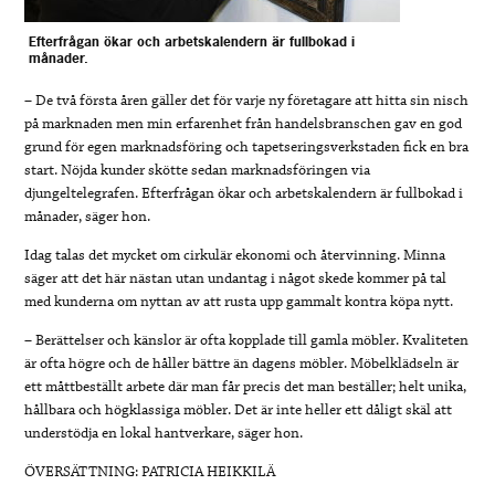
Efterfrågan ökar och arbetskalendern är fullbokad i
månader.
– De två första åren gäller det för varje ny företagare att hitta sin nisch
på marknaden men min erfarenhet från handelsbranschen gav en god
grund för egen marknadsföring och tapetseringsverkstaden fick en bra
start. Nöjda kunder skötte sedan marknadsföringen via
djungeltelegrafen. Efterfrågan ökar och arbetskalendern är fullbokad i
månader, säger hon.
Idag talas det mycket om cirkulär ekonomi och återvinning. Minna
säger att det här nästan utan undantag i något skede kommer på tal
med kunderna om nyttan av att rusta upp gammalt kontra köpa nytt.
– Berättelser och känslor är ofta kopplade till gamla möbler. Kvaliteten
är ofta högre och de håller bättre än dagens möbler. Möbelklädseln är
ett måttbeställt arbete där man får precis det man beställer; helt unika,
hållbara och högklassiga möbler. Det är inte heller ett dåligt skäl att
understödja en lokal hantverkare, säger hon.
ÖVERSÄTTNING: PATRICIA HEIKKILÄ