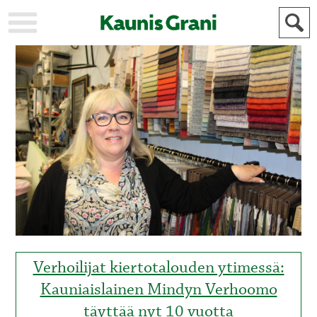
KAUPUNKI
STADEN
AJANKOHTAISTA
AKTUELLT
URHEILU
IDROTT
KULTTUURI
KULTUR
HISTORIA
HISTORIA
YLEINEN
ALLMÄN
FÖR
MAINOSTAJILLE
ANNONSÖRER
Verhoilijat kiertotalouden ytimessä:
Kauniaislainen Mindyn Verhoomo
täyttää nyt 10 vuotta