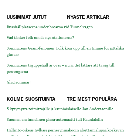
UUSIMMAT JUTUT
NYASTE ARTIKLAR
Busshållplatserna under broarna vid Tunnelvägen
Vad tänker folk om de nya stationerna?
Sommarens Grani-fenomen: Folk köar upp till en timme för jättelika
glassar
Sommarens tåguppehåll är över – nu är det lättare att ta sig till
perrongerna
Glad sommar!
KOLME SUOSITUINTA
TRE MEST POPULÄRA
5 kysymystä toimittajalle ja kauniaislaiselle Jan Anderssonille
Suomen ensimmäinen pizza-automaatti tuli Kauniaisiin
Hallinto-oikeus hylkäsi perheryhmäkodin aloittamislupaa koskevan