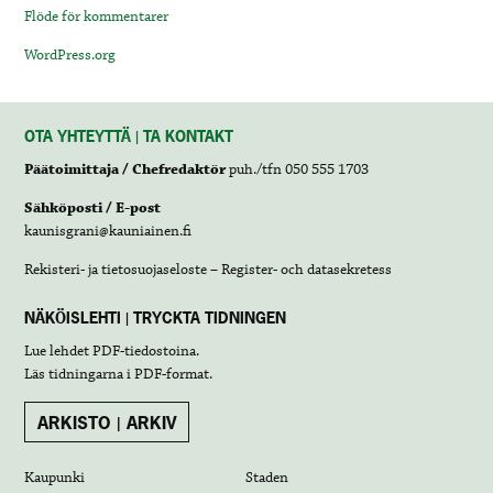
Flöde för kommentarer
WordPress.org
OTA YHTEYTTÄ | TA KONTAKT
Päätoimittaja / Chefredaktör
puh./tfn 050 555 1703
Sähköposti / E-post
kaunisgrani@kauniainen.fi
Rekisteri- ja tietosuojaseloste – Register- och datasekretess
NÄKÖISLEHTI | TRYCKTA TIDNINGEN
Lue lehdet
PDF-tiedostoina
.
Läs tidningarna i
PDF-format
.
ARKISTO | ARKIV
Kaupunki
Staden