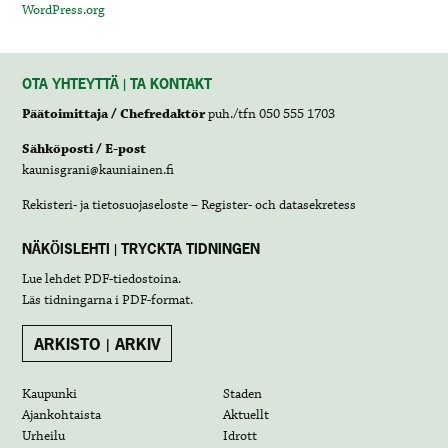
WordPress.org
OTA YHTEYTTÄ | TA KONTAKT
Päätoimittaja / Chefredaktör
puh./tfn 050 555 1703
Sähköposti / E-post
kaunisgrani@kauniainen.fi
Rekisteri- ja tietosuojaseloste – Register- och datasekretess
NÄKÖISLEHTI | TRYCKTA TIDNINGEN
Lue lehdet
PDF-tiedostoina
.
Läs tidningarna i
PDF-format
.
ARKISTO | ARKIV
Kaupunki
Staden
Ajankohtaista
Aktuellt
Urheilu
Idrott