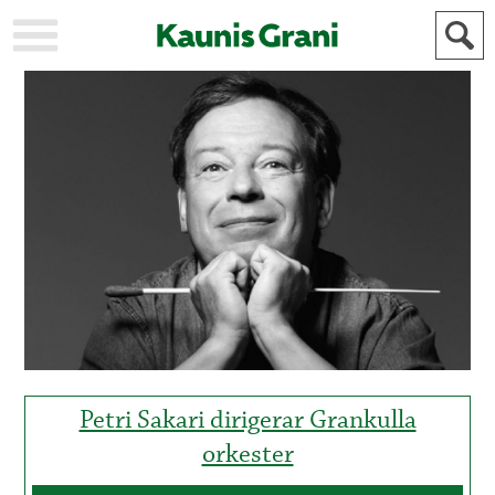
KAUPUNKI
STADEN
AJANKOHTAISTA
AKTUELLT
URHEILU
IDROTT
KULTTUURI
KULTUR
HISTORIA
HISTORIA
YLEINEN
ALLMÄN
FÖR
MAINOSTAJILLE
ANNONSÖRER
Petri Sakari dirigerar Grankulla
orkester