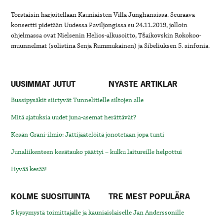
Torstaisin harjoitellaan Kauniaisten Villa Junghansissa. Seuraava
konsertti pidetään Uudessa Paviljongissa su 24.11.2019, jolloin
ohjelmassa ovat Nielsenin Helios-alkusoitto, Tšaikovskin Rokokoo-
muunnelmat (solistina Senja Rummukainen) ja Sibeliuksen 5. sinfonia.
UUSIMMAT JUTUT
NYASTE ARTIKLAR
Bussipysäkit siirtyvät Tunnelitielle siltojen alle
Mitä ajatuksia uudet juna-asemat herättävät?
Kesän Grani-ilmiö: Jättijäätelöitä jonotetaan jopa tunti
Junaliikenteen kesätauko päättyi – kulku laitureille helpottui
Hyvää kesää!
KOLME SUOSITUINTA
TRE MEST POPULÄRA
5 kysymystä toimittajalle ja kauniaislaiselle Jan Anderssonille