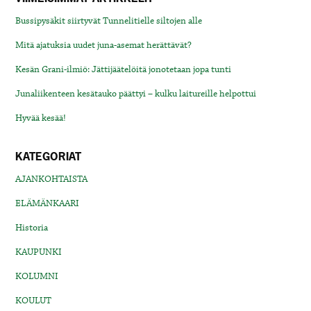
Bussipysäkit siirtyvät Tunnelitielle siltojen alle
Mitä ajatuksia uudet juna-asemat herättävät?
Kesän Grani-ilmiö: Jättijäätelöitä jonotetaan jopa tunti
Junaliikenteen kesätauko päättyi – kulku laitureille helpottui
Hyvää kesää!
KATEGORIAT
AJANKOHTAISTA
ELÄMÄNKAARI
Historia
KAUPUNKI
KOLUMNI
KOULUT