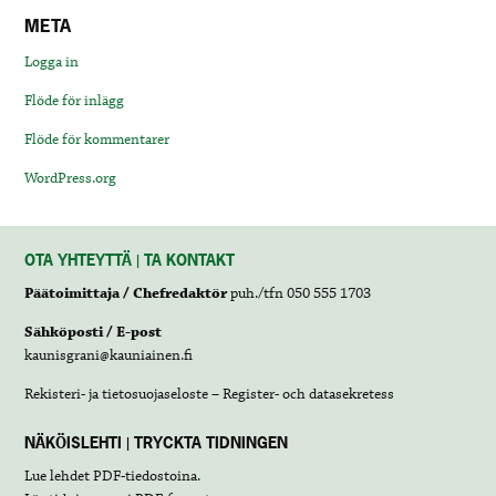
META
Logga in
Flöde för inlägg
Flöde för kommentarer
WordPress.org
OTA YHTEYTTÄ | TA KONTAKT
Päätoimittaja / Chefredaktör
puh./tfn 050 555 1703
Sähköposti / E-post
kaunisgrani@kauniainen.fi
Rekisteri- ja tietosuojaseloste – Register- och datasekretess
NÄKÖISLEHTI | TRYCKTA TIDNINGEN
Lue lehdet
PDF-tiedostoina
.