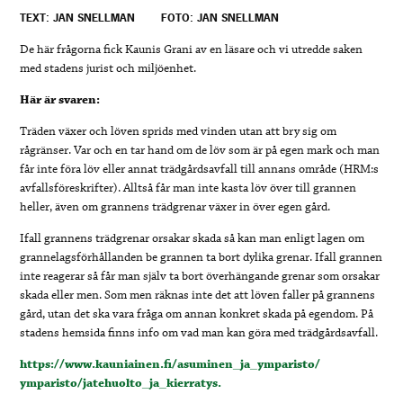
TEXT: JAN SNELLMAN
FOTO: JAN SNELLMAN
De här frågorna fick Kaunis Grani av en läsare och vi utredde saken
med stadens jurist och miljöenhet.
Här är svaren:
Träden växer och löven sprids med vinden utan att bry sig om
rågränser. Var och en tar hand om de löv som är på egen mark och man
får inte föra löv eller annat trädgårdsavfall till annans område (HRM:s
avfallsföreskrifter). Alltså får man inte kasta löv över till grannen
heller, även om grannens trädgrenar växer in över egen gård.
Ifall grannens trädgrenar orsakar skada så kan man enligt lagen om
grannelagsförhållanden be grannen ta bort dylika grenar. Ifall grannen
inte reagerar så får man själv ta bort överhängande grenar som orsakar
skada eller men. Som men räknas inte det att löven faller på grannens
gård, utan det ska vara fråga om annan konkret skada på egendom. På
stadens hemsida finns info om vad man kan göra med trädgårdsavfall.
https://www.kauniainen.fi/asuminen_ja_ymparisto/
ymparisto/jatehuolto_ja_kierratys.