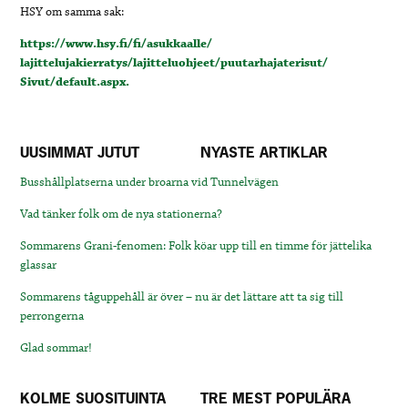
HSY om samma sak:
https://www.hsy.fi/fi/asukkaalle/
lajittelujakierratys/lajitteluohjeet/puutarhajaterisut/
Sivut/default.aspx.
UUSIMMAT JUTUT
NYASTE ARTIKLAR
Busshållplatserna under broarna vid Tunnelvägen
Vad tänker folk om de nya stationerna?
Sommarens Grani-fenomen: Folk köar upp till en timme för jättelika
glassar
Sommarens tåguppehåll är över – nu är det lättare att ta sig till
perrongerna
Glad sommar!
KOLME SUOSITUINTA
TRE MEST POPULÄRA