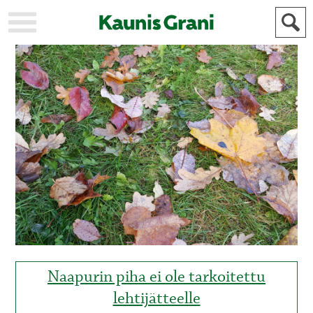
KAUPUNKI
STADEN
AJANKOHTAISTA
AKTUELLT
URHEILU
IDROTT
KULTTUURI
KULTUR
HISTORIA
HISTORIA
YLEINEN
ALLMÄN
FÖR
MAINOSTAJILLE
ANNONSÖRER
Naapurin piha ei ole tarkoitettu
lehtijätteelle