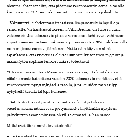
olemme lähteneet siitä, että pidämme veroprosentin samalla tasolla
kuin vuonna 2019, emmekä tee mitään suuria säästöjä palveluihin.
– Valtuutetuille ehdotetaan itseasiassa lisäpanostuksia lapsille ja
senioreille. Varhaiskasvatukseen ja Villa Bredaan on tulossa uusia
vakansseja. Jos talousarvio pitää ja verotuotot kehittyvät vähintään
supistuneen ennusteen mukaisesti, pitäisi vuoden 2020 tuloksen olla
noin miljoona euroa ylijäämäinen. Mutta näin käy vain siinä
tapauksessa, että budjetissa olevat suunnitellut tonttien myynnit ja
maankäytön sopimusten korvaukset toteutuvat.
Yhteenvetona voidaan Masarin mukaan sanoa, että kuntalaisten
näkökulmasta katsottuna vuoden 2020 talousarvio merkitsee, että
veroprosentti pysyy nykyisellä tasolla, ja palveluiden taso säilyy
nykyisellä tasolla tai jopa kohenee.
– Suhdanteet ja erityisesti verotuottojen kehitys tulevien
vuosien aikana ratkaisevat, pystymmekö säilyttämään nykyisen
palveluitten tason voimassa olevilla veroasteilla, hän sanoo.
Mitkä ovat tärkeimmät investoinnit?
– Tärkein yksittäinen investointi on nuorisotalon saneeraus, joka