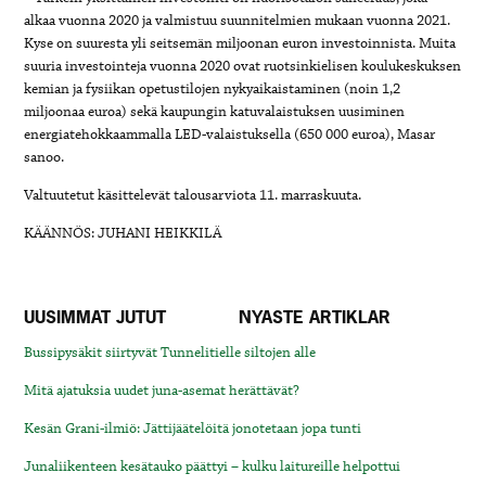
alkaa vuonna 2020 ja valmistuu suunnitelmien mukaan vuonna 2021.
Kyse on suuresta yli seitsemän miljoonan euron investoinnista. Muita
suuria investointeja vuonna 2020 ovat ruotsinkielisen koulukeskuksen
kemian ja fysiikan opetustilojen nykyaikaistaminen (noin 1,2
miljoonaa euroa) sekä kaupungin katuvalaistuksen uusiminen
energiatehokkaammalla LED-valaistuksella (650 000 euroa), Masar
sanoo.
Valtuutetut käsittelevät talousarviota 11. marraskuuta.
KÄÄNNÖS: JUHANI HEIKKILÄ
UUSIMMAT JUTUT
NYASTE ARTIKLAR
Bussipysäkit siirtyvät Tunnelitielle siltojen alle
Mitä ajatuksia uudet juna-asemat herättävät?
Kesän Grani-ilmiö: Jättijäätelöitä jonotetaan jopa tunti
Junaliikenteen kesätauko päättyi – kulku laitureille helpottui