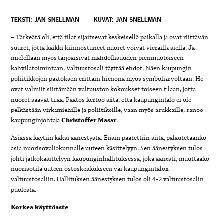
TEKSTI: JAN SNELLMAN
KUVAT: JAN SNELLMAN
– Tärkeätä oli, että tilat sijaitsevat keskeisellä paikalla ja ovat riittävän
suuret, jotta kaikki kiinnostuneet nuoret voivat vierailla siellä. Ja
mielellään myös tarjoaisivat mahdollisuuden pienmuotoiseen
kahvilatoimintaan. Valtuustosali täyttää ehdot. Näen kaupungin
poliitikkojen päätöksen erittäin hienona myös symboliarvoltaan. He
ovat valmiit siirtämään valtuuston kokoukset toiseen tilaan, jotta
nuoret saavat tilaa. Päätös kertoo siitä, että kaupungintalo ei ole
pelkästään virkamiehille ja poliitikoille, vaan myös asukkaille, sanoo
kaupunginjohtaja
Christoffer Masar
.
Asiassa käytiin kaksi äänestystä. Ensin päätettiin siitä, palautetaanko
asia nuorisovaliokunnalle uuteen käsittelyyn. Sen äänestyksen tulos
johti jatkokäsittelyyn kaupunginhallituksessa, joka äänesti, muuttaako
nuorisotila uuteen ostoskeskukseen vai kaupungintalon
valtuustosaliin. Hallituksen äänestyksen tulos oli 4‑2 valtuustosalin
puolesta.
Korkea käyttöaste