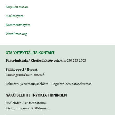
Kirjaudu sisään
Sisältösyöte
Kommenttisyöte
WordPress.org
OTA YHTEYTTÄ | TA KONTAKT
Päätoimittaja / Chefredaktör
puh./tfn 050 555 1703
Sähköposti / E-post
kaunisgrani@kauniainen.fi
Rekisteri- ja tietosuojaseloste – Register- och datasekretess
NÄKÖISLEHTI | TRYCKTA TIDNINGEN
Lue lehdet
PDF-tiedostoina
.
Läs tidningarna i
PDF-format
.