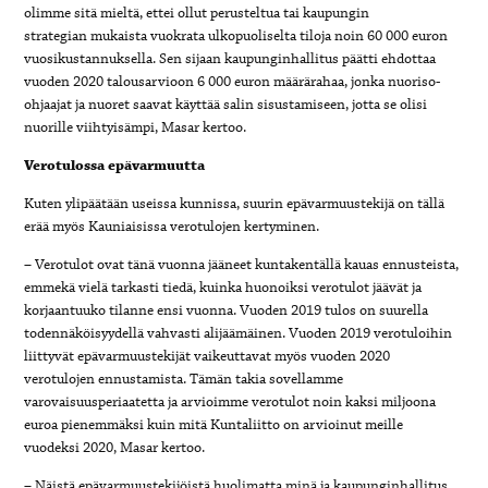
olimme sitä mieltä, ettei ollut perusteltua tai kaupungin
strategian mukaista vuokrata ulkopuoliselta tiloja noin 60 000 euron
vuosikustannuksella. Sen sijaan kaupunginhallitus päätti ehdottaa
vuoden 2020 talousarvioon 6 000 euron määrärahaa, jonka nuoriso-
ohjaajat ja nuoret saavat käyttää salin sisustamiseen, jotta se olisi
nuorille viihtyisämpi, Masar kertoo.
Verotulossa epävarmuutta
Kuten ylipäätään useissa kunnissa, suurin epävarmuustekijä on tällä
erää myös Kauniaisissa verotulojen kertyminen.
– Verotulot ovat tänä vuonna jääneet kuntakentällä kauas ennusteista,
emmekä vielä tarkasti tiedä, kuinka huonoiksi verotulot jäävät ja
korjaantuuko tilanne ensi vuonna. Vuoden 2019 tulos on suurella
todennäköisyydellä vahvasti alijäämäinen. Vuoden 2019 verotuloihin
liittyvät epävarmuustekijät vaikeuttavat myös vuoden 2020
verotulojen ennustamista. Tämän takia sovellamme
varovaisuusperiaatetta ja arvioimme verotulot noin kaksi miljoona
euroa pienemmäksi kuin mitä Kuntaliitto on arvioinut meille
vuodeksi 2020, Masar kertoo.
– Näistä epävarmuustekijöistä huolimatta minä ja kaupunginhallitus