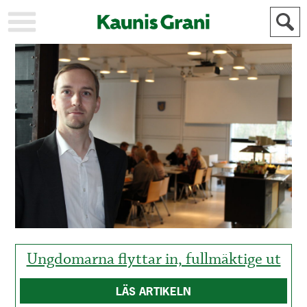
KAUPUNKI
STADEN
AJANKOHTAISTA
AKTUELLT
URHEILU
IDROTT
KULTTUURI
KULTUR
HISTORIA
HISTORIA
YLEINEN
ALLMÄN
FÖR
MAINOSTAJILLE
ANNONSÖRER
Ungdomarna flyttar in, fullmäktige ut
LÄS ARTIKELN