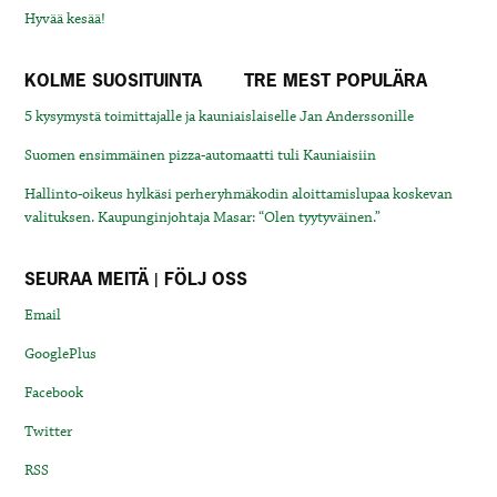
Hyvää kesää!
KOLME SUOSITUINTA
TRE MEST POPULÄRA
5 kysymystä toimittajalle ja kauniaislaiselle Jan Anderssonille
Suomen ensimmäinen pizza-automaatti tuli Kauniaisiin
Hallinto-oikeus hylkäsi perheryhmäkodin aloittamislupaa koskevan
valituksen. Kaupunginjohtaja Masar: “Olen tyytyväinen.”
SEURAA MEITÄ | FÖLJ OSS
Email
GooglePlus
Facebook
Twitter
RSS