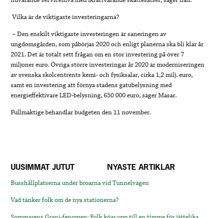
Vilka är de viktigaste investeringarna?
–
Den enskilt viktigaste investeringen är saneringen av
ungdomsgården, som påbörjas 2020 och enligt planerna ska bli klar år
2021. Det är totalt sett frågan om en stor investering på över 7
miljoner euro. Övriga större investeringar år 2020 är moderniseringen
av svenska skolcentrents kemi- och fysiksalar, cirka 1,2 milj. euro,
samt en investering att förnya stadens gatubelysning med
energieffektivare LED-belysning, 650 000 euro, säger Masar.
Fullmäktige behandlar budgeten den 11 november.
UUSIMMAT JUTUT
NYASTE ARTIKLAR
Busshållplatserna under broarna vid Tunnelvägen
Vad tänker folk om de nya stationerna?
Sommarens Grani-fenomen: Folk köar upp till en timme för jättelika