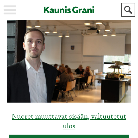
KAUPUNKI
STADEN
AJANKOHTAISTA
AKTUELLT
URHEILU
IDROTT
KULTTUURI
KULTUR
HISTORIA
HISTORIA
YLEINEN
ALLMÄN
FÖR
MAINOSTAJILLE
ANNONSÖRER
Nuoret muuttavat sisään, valtuutetut
ulos