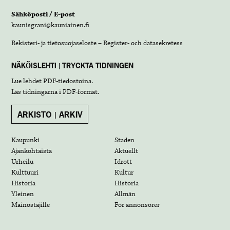
Sähköposti / E-post
kaunisgrani@kauniainen.fi
Rekisteri- ja tietosuojaseloste – Register- och datasekretess
NÄKÖISLEHTI | TRYCKTA TIDNINGEN
Lue lehdet
PDF-tiedostoina
.
Läs tidningarna i
PDF-format
.
ARKISTO | ARKIV
Kaupunki
Staden
Ajankohtaista
Aktuellt
Urheilu
Idrott
Kulttuuri
Kultur
Historia
Historia
Yleinen
Allmän
Mainostajille
För annonsörer