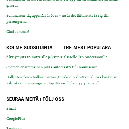
glassar
Sommarens tåguppehåll är över – nu är det lättare att ta sig till
perrongerna
Glad sommar!
KOLME SUOSITUINTA
TRE MEST POPULÄRA
5 kysymystä toimittajalle ja kauniaislaiselle Jan Anderssonille
Suomen ensimmäinen pizza-automaatti tuli Kauniaisiin
Hallinto-oikeus hylkäsi perheryhmäkodin aloittamislupaa koskevan
valituksen. Kaupunginjohtaja Masar: “Olen tyytyväinen.”
SEURAA MEITÄ | FÖLJ OSS
Email
GooglePlus
Facebook