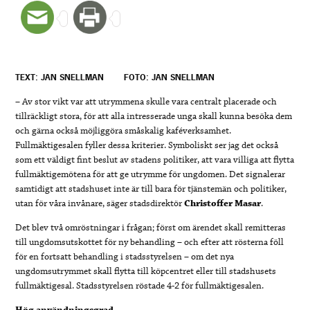
TEXT: JAN SNELLMAN
FOTO: JAN SNELLMAN
– Av stor vikt var att utrymmena skulle vara centralt placerade och
tillräckligt stora, för att alla intresserade unga skall kunna besöka dem
och gärna också möjliggöra småskalig kaféverksamhet.
Fullmäktigesalen fyller dessa kriterier. Symboliskt ser jag det också
som ett väldigt fint beslut av stadens politiker, att vara villiga att flytta
fullmäktigemötena för att ge utrymme för ungdomen. Det signalerar
samtidigt att stadshuset inte är till bara för tjänstemän och politiker,
utan för våra invånare, säger stadsdirektör
Christoffer Masar
.
Det blev två omröstningar i frågan; först om ärendet skall remitteras
till ungdomsutskottet för ny behandling – och efter att rösterna föll
för en fortsatt behandling i stadsstyrelsen – om det nya
ungdomsutrymmet skall flytta till köpcentret eller till stadshusets
fullmäktigesal. Stadsstyrelsen röstade 4-2 för fullmäktigesalen.