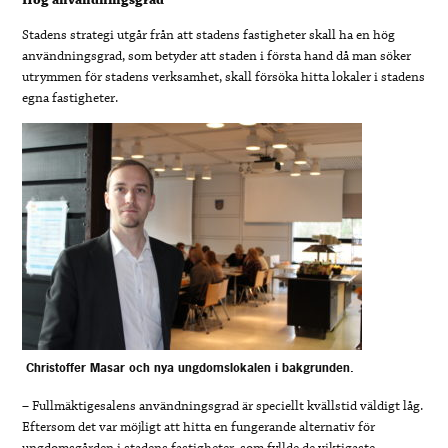
Hög användningsgrad
Stadens strategi utgår från att stadens fastigheter skall ha en hög
användningsgrad, som betyder att staden i första hand då man söker
utrymmen för stadens verksamhet, skall försöka hitta lokaler i stadens
egna fastigheter.
Christoffer Masar och nya ungdomslokalen i bakgrunden.
– Fullmäktigesalens användningsgrad är speciellt kvällstid väldigt låg.
Eftersom det var möjligt att hitta en fungerande alternativ för
ungdomsgården i stadens fastigheter, som fyllde de viktigaste