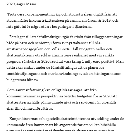
2020, säger Masar.
Trots dessa orosmoment har jag och stadsstyrelsen utgått från att
staden håller inkomstskattesatsen på samma nivå som år 2019, och
inte gått inför några större besparingar i tjänsterna.
– Förslaget till stadsfullmäktige utgår faktiskt från tilläggssatsningar
både på barn och seniorer, i form av nya vakanser till bl.a.
småbarnspedagogiken och Villa Breda. Ifall budgeten håller och
skatteintäkterna utvecklas åtminstone i enlighet med vår sänkta
prognos, så skulle år 2020 resultat vara kring 1 milj. euro positivt. Men
detta sker endast under de förutsättningar att de planerade
tomtförsäljningarna och markanvändningsavtalsersättningarna som
budgeterats blir av.
Som sammanfattning kan enligt Masar sägas att från
kommuninvånarnas perspektiv så betyder budgeten för år 2020 att
skattesatserna hålls på nuvarande nivå och servicenivån bibehålls
eller till och med förbättras.
– Konjunkturernas och speciellt skatteintäkternas utveckling under de
kommande åren kommer att bli avgörande för om vi kan bibehålla
nuvarande servicenivå med ikraftvarande skattesatser, säger han.