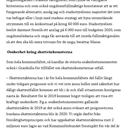
kriterierna och som också ungdomsfullmäktige konstaterat att är ett
fungerande alternativ, ansåg jag och stadsstyrelsens majoritet det inte
var befogat eller i linje med stadens strategi att hyra utomstående
utrymmen till en årskostnad på kring 60 000 euro. Stadsstyrelsen
beslöt däremot föreslå ett anslag på 6 000 euro till budgeten 2020, som
ungdomsledarna och unga får använda till att inreda fullmäktigesalen
så att den ska bli mera trivsam för de unga, berättar Masar.
Osäkerhet kring skatteinkomsterna
Som hela kommunfältet, så handlar de största osäkerhetsmomenten
också i Grankulla för tillfället om skatteinkomsternas utfall.
– Skatteintäkterna har i år för hela kommunfältets del fallit långt
under tidigare prognoser och vi vet inte ännu heller med säkerhet hur
dåligt skatteutfallet kommer att bli i år och ifall situationen korrigeras
nästa år. Resultatet för år 2019 kommer högst troligen att visa ett
kraftigt underskott. P.g.a. osäkerhetsmomenten gällande
skatteintäkter år 2019 är det också ännu svårare att prognosticera
hurdana skatteintäkterna blir år 2020. Vi utgår därför från
försiktighetsprincipen och har uppskattat skatteintäkterna runt 2
miljoner euro lägre än vad Kommunförbundet förutspått för vår del år