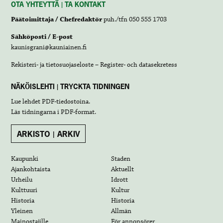
OTA YHTEYTTÄ | TA KONTAKT
Päätoimittaja / Chefredaktör
puh./tfn 050 555 1703
Sähköposti / E-post
kaunisgrani@kauniainen.fi
Rekisteri- ja tietosuojaseloste – Register- och datasekretess
NÄKÖISLEHTI | TRYCKTA TIDNINGEN
Lue lehdet
PDF-tiedostoina
.
Läs tidningarna i
PDF-format
.
ARKISTO | ARKIV
Kaupunki
Staden
Ajankohtaista
Aktuellt
Urheilu
Idrott
Kulttuuri
Kultur
Historia
Historia
Yleinen
Allmän
Mainostajille
För annonsörer