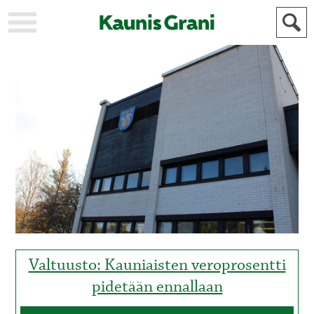
KAUPUNKI
STADEN
AJANKOHTAISTA
AKTUELLT
URHEILU
IDROTT
KULTTUURI
KULTUR
HISTORIA
HISTORIA
YLEINEN
ALLMÄN
FÖR
MAINOSTAJILLE
ANNONSÖRER
Valtuusto: Kauniaisten veroprosentti
pidetään ennallaan