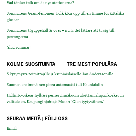
Vad tänker folk om de nya stationerna?
Sommarens Grani-fenomen: Folk köar upp till en timme för jättelika
glassar
Sommarens tåguppehåll är över – nu är det lättare att ta sig till
perrongerna
Glad sommar!
KOLME SUOSITUINTA
TRE MEST POPULÄRA
5 kysymystä toimittajalle ja kauniaislaiselle Jan Anderssonille
Suomen ensimmäinen pizza-automaatti tuli Kauniaisiin
Hallinto-oikeus hylkäsi perheryhmäkodin aloittamislupaa koskevan
valituksen. Kaupunginjohtaja Masar: “Olen tyytyväinen.”
SEURAA MEITÄ | FÖLJ OSS
Email