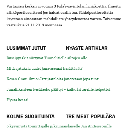
Vastaajien kesken arvotaan 3 Fafa’s-ravintolan lahjakorttia. Ilmoita
sähköpostiosoitteesi jos haluat osallistua. Sähköpostiosoitetta
käytetään ainoastaan mahdollista yhteydenottoa varten. Toivomme
vastauksia 21.11.2019 mennessä.
UUSIMMAT JUTUT
NYASTE ARTIKLAR
Bussipysäkit siirtyvät Tunnelitielle siltojen alle
Mitä ajatuksia uudet juna-asemat herättävät?
Kesän Grani-ilmiö: Jättijäätelöitä jonotetaan jopa tunti
Junaliikenteen kesätauko päättyi – kulku laitureille helpottui
Hyvää kesää!
KOLME SUOSITUINTA
TRE MEST POPULÄRA
5 kysymystä toimittajalle ja kauniaislaiselle Jan Anderssonille