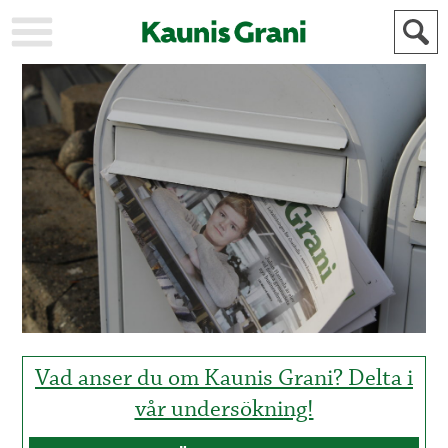
KAUPUNKI
STADEN
AJANKOHTAISTA
AKTUELLT
URHEILU
IDROTT
KULTTUURI
KULTUR
HISTORIA
HISTORIA
YLEINEN
ALLMÄN
FÖR
MAINOSTAJILLE
ANNONSÖRER
Vad anser du om Kaunis Grani? Delta i
vår undersökning!