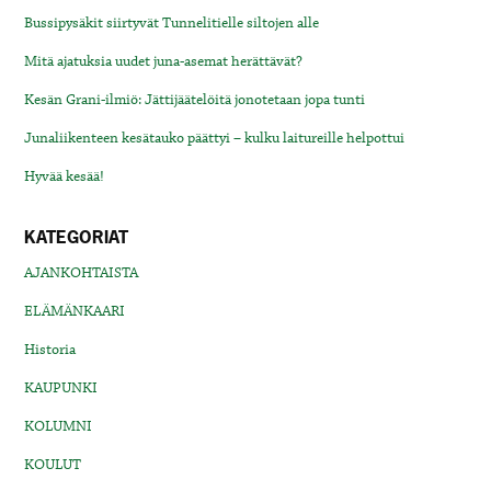
Bussipysäkit siirtyvät Tunnelitielle siltojen alle
Mitä ajatuksia uudet juna-asemat herättävät?
Kesän Grani-ilmiö: Jättijäätelöitä jonotetaan jopa tunti
Junaliikenteen kesätauko päättyi – kulku laitureille helpottui
Hyvää kesää!
KATEGORIAT
AJANKOHTAISTA
ELÄMÄNKAARI
Historia
KAUPUNKI
KOLUMNI
KOULUT