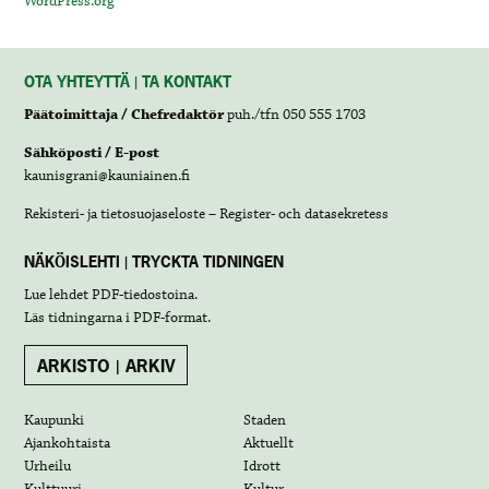
WordPress.org
OTA YHTEYTTÄ | TA KONTAKT
Päätoimittaja / Chefredaktör
puh./tfn 050 555 1703
Sähköposti / E-post
kaunisgrani@kauniainen.fi
Rekisteri- ja tietosuojaseloste – Register- och datasekretess
NÄKÖISLEHTI | TRYCKTA TIDNINGEN
Lue lehdet
PDF-tiedostoina
.
Läs tidningarna i
PDF-format
.
ARKISTO | ARKIV
Kaupunki
Staden
Ajankohtaista
Aktuellt
Urheilu
Idrott
Kulttuuri
Kultur