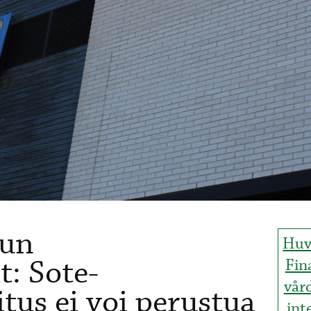
dun
Huv
: Sote-
Fin
vår
tus ei voi perustua
int