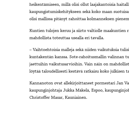
heikentämiseen, millä olisi ollut laajakantoisia haital
kaupungistumiskehitykseen sekä koko maan suotuisan
olisi mallissa pitänyt rahoittaa kolmanneksen pienemm
Kuntien tulojen keruu ja siirto valtiolle maakuntien
mahdollista toteuttaa usealla eri tavalla.
– Vaihtoehtoisia malleja sekä niiden vaikutuksia tulisi 
kuntakentän kanssa. Sote-rahoitusmallin valinnan tul
jaettuihin vaikutusarvioihin. Vain näin on mahdolli
löytää taloudellisesti kestävä ratkaisu koko julkisen 
Kannanoton ovat allekirjoittaneet po
kaupunginjohtaja Jukka Mäkelä, Espoo, kaupunginjoht
Christoffer Masar, Kauniainen.