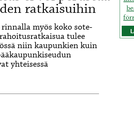
uden ratkaisuihin
be
för
 rinnalla myös koko sote-
L
 rahoitusratkaisua tulee
yössä niin kaupunkien kuin
 pääkaupunkiseudun
vat yhteisessä