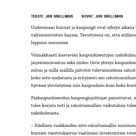
TEKSTI: JAN SNELLMAN
KUVAT: JAN SNELLMAN
Uudenmaan kunnat ja kaupungit ovat syksyn aikana val
valtioneuvoston kanssa. Tavoitteena on, että erillis
loppuun mennessä.
Voimakkaasti kasvavien kaupunkiseutujen näkökulmasta
järjestämisvastuu sekä niiden tiivis yhteys kaupunki
miten ja millä mallilla palvelut tulevaisuudessa raho
koko sote-uudistusta ja erityisesti sen rahoitusratkai
hyvässä yhteistyössä niin kaupunkien kuin koko kun
Pääkaupunkiseudun kaupunginjohtajat painottavat, et
tulee korjata heti ja rahoitusmallien vaikutuksia tule
näkökulmasta.
– Edellisen vaalikauden sote-rahoitusmallin suurimma
kuntien väestönkasvun vaatimien investointien tote