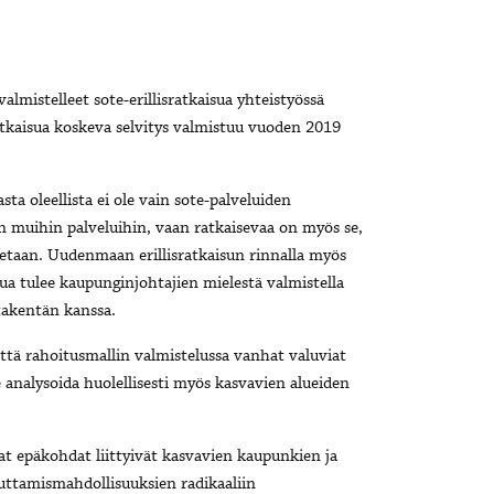
mistelleet sote-erillisratkaisua yhteistyössä
ratkaisua koskeva selvitys valmistuu vuoden 2019
 oleellista ei ole vain sote-palveluiden
en muihin palveluihin, vaan ratkaisevaa on myös se,
itetaan. Uudenmaan erillisratkaisun rinnalla myös
sua tulee kaupunginjohtajien mielestä valmistella
takentän kanssa.
tä rahoitusmallin valmistelussa vanhat valuviat
e analysoida huolellisesti myös kasvavien alueiden
t epäkohdat liittyivät kasvavien kaupunkien ja
uttamismahdollisuuksien radikaaliin