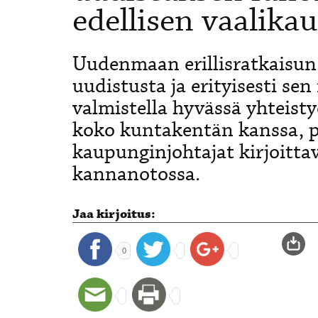
edellisen vaalika
Uudenmaan erillisratkaisun
uudistusta ja erityisesti sen
valmistella hyvässä yhteist
koko kuntakentän kanssa,
kaupunginjohtajat kirjoitta
kannanotossa.
Jaa kirjoitus:
0