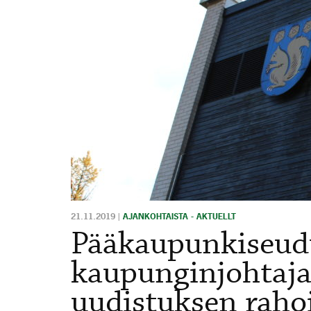
21.11.2019
|
AJANKOHTAISTA - AKTUELLT
Pääkaupunkiseu
kaupunginjohtajat
uudistuksen rahoi