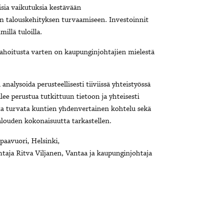
lisia vaikutuksia kestävään
 talouskehityksen turvaamiseen. Investoinnit
illä tuloilla.
 rahoitusta varten on kaupunginjohtajien mielestä
analysoida perusteellisesti tiiviissä yhteistyössä
ee perustua tutkittuun tietoon ja yhteisesti
sta turvata kuntien yhdenvertainen kohtelu sekä
talouden kokonaisuutta tarkastellen.
rmestari Jan Vapaavuori, Helsinki,
aja Ritva Viljanen, Vantaa ja kaupunginjohtaja