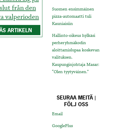
slut från den
Suomen ensimmäinen
ra valperioden
pizza-automaatti tuli
Kauniaisiin
ÄS ARTIKELN
Hallinto-oikeus hylkäsi
perheryhmäkodin
aloittamislupaa koskevan
valituksen.
Kaupunginjohtaja Masar:
“Olen tyytyväinen.”
SEURAA MEITÄ |
FÖLJ OSS
Email
GooglePlus