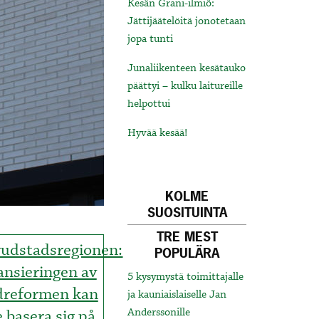
Kesän Grani-ilmiö:
Jättijäätelöitä jonotetaan
jopa tunti
Junaliikenteen kesätauko
päättyi – kulku laitureille
helpottui
Hyvää kesää!
KOLME
SUOSITUINTA
TRE MEST
udstadsregionen:
POPULÄRA
ansieringen av
5 kysymystä toimittajalle
dreformen kan
ja kauniaislaiselle Jan
e basera sig på
Anderssonille