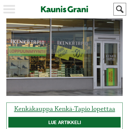
KAUPUNKI
STADEN
AJANKOHTAISTA
AKTUELLT
URHEILU
IDROTT
KULTTUURI
KULTUR
HISTORIA
HISTORIA
YLEINEN
ALLMÄN
FÖR
MAINOSTAJILLE
ANNONSÖRER
Kenkäkauppa Kenkä-Tapio lopettaa
LUE ARTIKKELI