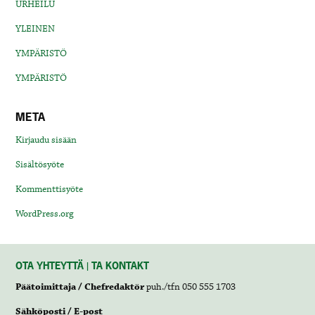
URHEILU
YLEINEN
YMPÄRISTÖ
YMPÄRISTÖ
META
Kirjaudu sisään
Sisältösyöte
Kommenttisyöte
WordPress.org
OTA YHTEYTTÄ | TA KONTAKT
Päätoimittaja / Chefredaktör
puh./tfn 050 555 1703
Sähköposti / E-post