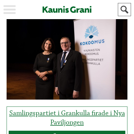
KAUPUNKI
STADEN
AJANKOHTAISTA
AKTUELLT
URHEILU
IDROTT
KULTTUURI
KULTUR
HISTORIA
HISTORIA
YLEINEN
ALLMÄN
FÖR
MAINOSTAJILLE
ANNONSÖRER
Samlingspartiet i Grankulla firade i Nya
Paviljongen