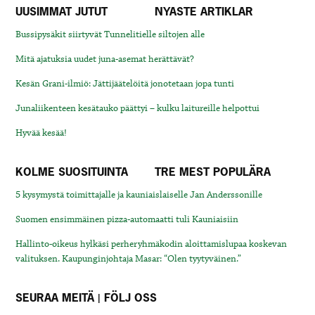
UUSIMMAT JUTUT
NYASTE ARTIKLAR
Bussipysäkit siirtyvät Tunnelitielle siltojen alle
Mitä ajatuksia uudet juna-asemat herättävät?
Kesän Grani-ilmiö: Jättijäätelöitä jonotetaan jopa tunti
Junaliikenteen kesätauko päättyi – kulku laitureille helpottui
Hyvää kesää!
KOLME SUOSITUINTA
TRE MEST POPULÄRA
5 kysymystä toimittajalle ja kauniaislaiselle Jan Anderssonille
Suomen ensimmäinen pizza-automaatti tuli Kauniaisiin
Hallinto-oikeus hylkäsi perheryhmäkodin aloittamislupaa koskevan
valituksen. Kaupunginjohtaja Masar: “Olen tyytyväinen.”
SEURAA MEITÄ | FÖLJ OSS