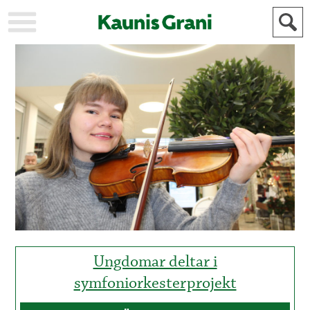
KAUPUNKI
STADEN
AJANKOHTAISTA
AKTUELLT
URHEILU
IDROTT
KULTTUURI
KULTUR
HISTORIA
HISTORIA
YLEINEN
ALLMÄN
FÖR
MAINOSTAJILLE
ANNONSÖRER
Ungdomar deltar i
symfoniorkesterprojekt