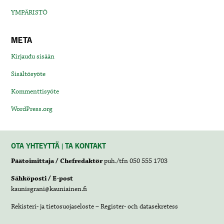
YMPÄRISTÖ
META
Kirjaudu sisään
Sisältösyöte
Kommenttisyöte
WordPress.org
OTA YHTEYTTÄ | TA KONTAKT
Päätoimittaja / Chefredaktör
puh./tfn 050 555 1703
Sähköposti / E-post
kaunisgrani@kauniainen.fi
Rekisteri- ja tietosuojaseloste – Register- och datasekretess