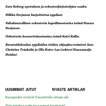
Satu Roberg opetuksen ja orkesterijärjestelyjen osalta.
Hilkka Norjanen harjoituttaa oppilaat.
Valtakunnallisen orkesterin kapellimestarina toimii Hannu
Norjanen.
Orkesterin konserttimestarina toimii Katri Kallio.
Kuvataidekoulun oppilaiden töiden ohjaajina toimivat Ann-
Christine Träskelin ja Ulla Hairo-Lax (rehtori Hannamaija
Heiska).
UUSIMMAT JUTUT
NYASTE ARTIKLAR
Bussipysäkit siirtyvät Tunnelitielle siltojen alle
Mitä ajatuksia uudet juna-asemat herättävät?