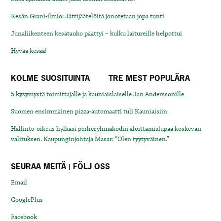
Kesän Grani-ilmiö: Jättijäätelöitä jonotetaan jopa tunti
Junaliikenteen kesätauko päättyi – kulku laitureille helpottui
Hyvää kesää!
KOLME SUOSITUINTA
TRE MEST POPULÄRA
5 kysymystä toimittajalle ja kauniaislaiselle Jan Anderssonille
Suomen ensimmäinen pizza-automaatti tuli Kauniaisiin
Hallinto-oikeus hylkäsi perheryhmäkodin aloittamislupaa koskevan
valituksen. Kaupunginjohtaja Masar: “Olen tyytyväinen.”
SEURAA MEITÄ | FÖLJ OSS
Email
GooglePlus
Facebook