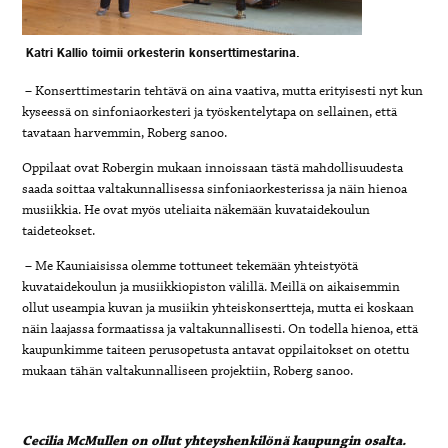
Katri Kallio toimii orkesterin konserttimestarina.
–
Konserttimestarin tehtävä on aina vaativa, mutta erityisesti nyt kun
kyseessä on sinfoniaorkesteri ja työskentelytapa on sellainen, että
tavataan harvemmin, Roberg sanoo.
Oppilaat ovat Robergin mukaan innoissaan tästä mahdollisuudesta
saada soittaa valtakunnallisessa sinfoniaorkesterissa ja näin hienoa
musiikkia. He ovat myös uteliaita näkemään kuvataidekoulun
taideteokset.
–
Me Kauniaisissa olemme tottuneet tekemään yhteistyötä
kuvataidekoulun ja musiikkiopiston välillä. Meillä on aikaisemmin
ollut useampia kuvan ja musiikin yhteiskonsertteja, mutta ei koskaan
näin laajassa formaatissa ja valtakunnallisesti. On todella hienoa, että
kaupunkimme taiteen perusopetusta antavat oppilaitokset on otettu
mukaan tähän valtakunnalliseen projektiin, Roberg sanoo.
Cecilia McMullen on ollut yhteyshenkilönä kaupungin osalta.