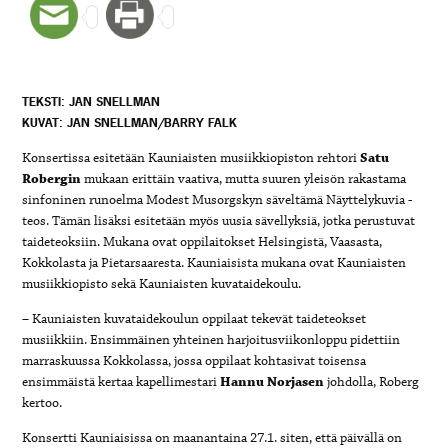
TEKSTI: JAN SNELLMAN
KUVAT: JAN SNELLMAN/BARRY FALK
Konsertissa esitetään Kauniaisten musiikkiopiston rehtori
Satu
Robergin
mukaan erittäin vaativa, mutta suuren yleisön rakastama
sinfoninen runoelma Modest Musorgskyn säveltämä Näyttelykuvia -
teos. Tämän lisäksi esitetään myös uusia sävellyksiä, jotka perustuvat
taideteoksiin. Mukana ovat oppilaitokset Helsingistä, Vaasasta,
Kokkolasta ja Pietarsaaresta. Kauniaisista mukana ovat Kauniaisten
musiikkiopisto sekä Kauniaisten kuvataidekoulu.
–
Kauniaisten kuvataidekoulun oppilaat tekevät taideteokset
musiikkiin. Ensimmäinen yhteinen harjoitusviikonloppu pidettiin
marraskuussa Kokkolassa, jossa oppilaat kohtasivat toisensa
ensimmäistä kertaa kapellimestari
Hannu Norjasen
johdolla, Roberg
kertoo.
Konsertti Kauniaisissa on maanantaina 27.1. siten, että päivällä on