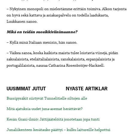
– Nykyinen monopoli on mielestämme erittäin toimiva. Alkon tarjonta
on hyvä sekä kattava ja asiakaspalvelu on todella laadukasta,
Luukkanen sanoo.
Mikä on teidän suosikkiviinimaanne?
– Kyllä minä Italiaan menisin, hän sanoo.
– Vaikea sanoa, koska kaikista maista tulee loistavia viinejä, pidän
saksalaisista, eteläitalialaisista, ranskalaisista, espanjalaisista ja
portugalilaisista, nauraa Catharina Rosenbröijer-Hackzell.
UUSIMMAT JUTUT
NYASTE ARTIKLAR
Bussipysäkit siirtyvät Tunnelitielle siltojen alle
Mitä ajatuksia uudet juna-asemat herättävät?
Kesän Grani-ilmiö: Jättijäätelöitä jonotetaan jopa tunti
Junaliikenteen kesätauko päättyi – kulku laitureille helpottui