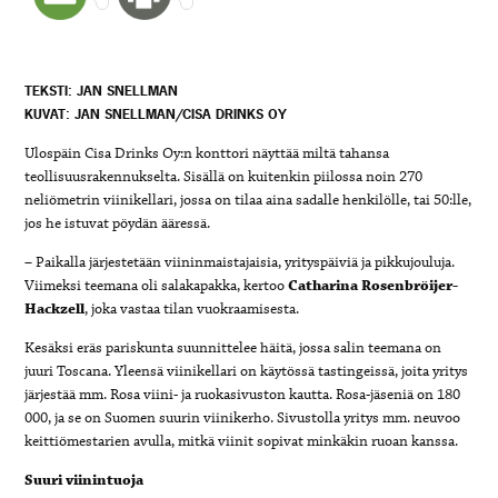
TEKSTI: JAN SNELLMAN
KUVAT: JAN SNELLMAN/CISA DRINKS OY
Ulospäin Cisa Drinks Oy:n konttori näyttää miltä tahansa
teollisuusrakennukselta. Sisällä on kuitenkin piilossa noin 270
neliömetrin viinikellari, jossa on tilaa aina sadalle henkilölle, tai 50:lle,
jos he istuvat pöydän ääressä.
– Paikalla järjestetään viininmaistajaisia, yrityspäiviä ja pikkujouluja.
Viimeksi teemana oli salakapakka, kertoo
Catharina Rosenbröijer-
Hackzell
, joka vastaa tilan vuokraamisesta.
Kesäksi eräs pariskunta suunnittelee häitä, jossa salin teemana on
juuri Toscana. Yleensä viinikellari on käytössä tastingeissä, joita yritys
järjestää mm. Rosa viini- ja ruokasivuston kautta. Rosa-jäseniä on 180
000, ja se on Suomen suurin viinikerho. Sivustolla yritys mm. neuvoo
keittiömestarien avulla, mitkä viinit sopivat minkäkin ruoan kanssa.
Suuri viinintuoja