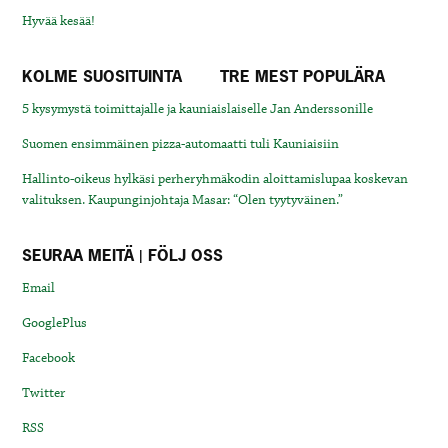
Hyvää kesää!
KOLME SUOSITUINTA
TRE MEST POPULÄRA
5 kysymystä toimittajalle ja kauniaislaiselle Jan Anderssonille
Suomen ensimmäinen pizza-automaatti tuli Kauniaisiin
Hallinto-oikeus hylkäsi perheryhmäkodin aloittamislupaa koskevan
valituksen. Kaupunginjohtaja Masar: “Olen tyytyväinen.”
SEURAA MEITÄ | FÖLJ OSS
Email
GooglePlus
Facebook
Twitter
RSS