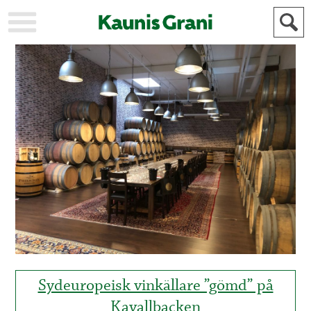
KAUPUNKI
STADEN
AJANKOHTAISTA
AKTUELLT
URHEILU
IDROTT
KULTTUURI
KULTUR
HISTORIA
HISTORIA
YLEINEN
ALLMÄN
FÖR
MAINOSTAJILLE
ANNONSÖRER
Sydeuropeisk vinkällare ”gömd” på
Kavallbacken