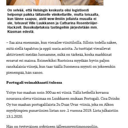
On selvää, että Helsingin keskusta olisi logistisesti
helpompi paikka tällaiselle viinikellarille, mutta toisaalta,
kun tänne saapuu, aistii wow-ilmiön jollaista muualla ei
ole, toteavat Ville Luukkanen ja Catharina Rosenbröijer-
Hackzell. Bussikuljetuksia tastingeihin järjestetään mm.
Kiasman edestä.
– Saa aina enemmän, kun vierailee viinitiloilla. Silloin todella näkee,
mitä siellä tapahtuu ja oppii uusia asioita. Ja tuottajat vierailevat
aktiivisesti meidän luonamme, mikä on tärkeää, koska markkinat
eroavat eri maissa. Esimerkiksi Ruotsissa myydään hyvin paljon
ranskalaisia viinejä, kun taas täällä Suomessa myynti on jokseenkin
pienempää, hän sanoo.
Portugali voimakkaasti tulossa
Yritys tuo maahan noin 300:aa eri viiniä. Tällä hetkellä kovassa
nousussa oleva viinimaa on Luukkasen mukaan Portugali. Cisa Drinks
Oy tuo maahan portugalilaista 2u Duas Uvas -viiniä, joka on Alkon
myydyimpien punaviinien listan nro .1 vuonna 2019. Lista julkaistiin
13.1.2020.
Hän on tyytyväinen nykyiseen jälleenmyyntimonopoliin.