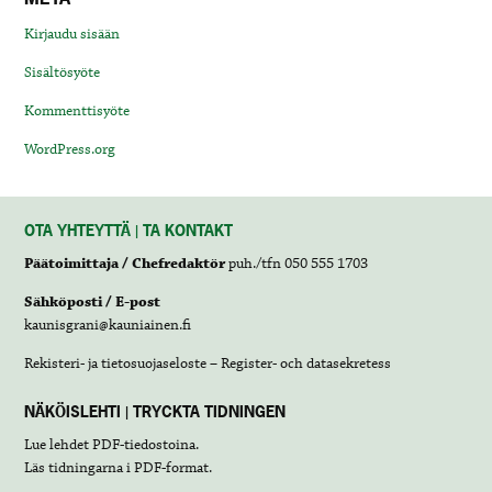
Kirjaudu sisään
Sisältösyöte
Kommenttisyöte
WordPress.org
OTA YHTEYTTÄ | TA KONTAKT
Päätoimittaja / Chefredaktör
puh./tfn 050 555 1703
Sähköposti / E-post
kaunisgrani@kauniainen.fi
Rekisteri- ja tietosuojaseloste – Register- och datasekretess
NÄKÖISLEHTI | TRYCKTA TIDNINGEN
Lue lehdet
PDF-tiedostoina
.
Läs tidningarna i
PDF-format
.