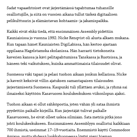
Sadat vapaaehtoiset ovat järjestämässä tapahtumaa tuhansille
osallistujille, ja siitä on vuosien aikana tullut tärkeä digitaalisen
pelikulttuurin ja elämäntavan kohtaamis- ja jakamispaikka.
Kaikki eivät ehkä tiedä, että ensimmäinen Assembly pidettiin
Kauniaisissa jo vuonna 1992. Nicke Renqvist oli alusta alkaen mukana.
Kun tapaan hänet Kauniaisten DigiLabissa, hän kertoo ajastaan
oppilaana Hagelstamska skolanissa. Hän harrasti tietokoneita
kaverien kanssa ja kävi pelitapahtumissa Tanskassa ja Ruotsissa, ja
häneen teki vaikutuksen, kuinka ammattimaisia tilaisuudet olivat.
Suomessa väki tapasi ja pelasi tuohon aikaan jonkun kellarissa. Nicke
ja kaverit keksivät villin ajatuksen samantapaisen tilaisuuden
järjestämisestä Suomessa. Kaupunki tuli yllättäen avuksi, ja ryhmä sai
ilmaiseksi käyttöön Kasavuoren koulukeskuksen viikonlopun ajaksi.
Tuohon aikaan ei ollut sähköpostia, joten vähän yli sataa ihmistä
pyydettiin paikalle kirjeillä. Kun järjestäjät tulivat paikalle
Kasavuoreen, he eivät olleet uskoa silmiään. Sata metriä pitkä jono
johti koulukeskukseen. Ensimmäiseen Assemblyyn osallistui kaikkiaan
700 ihmistä, useimmat 17–19-vuotiaita. Enemmistö käytti Commodore
Amigaa, mutta yhdessä luokkahuoneessa löytyi pieni hieman