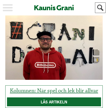
KAUPUNKI
STADEN
AJANKOHTAISTA
AKTUELLT
URHEILU
IDROTT
KULTTUURI
KULTUR
HISTORIA
HISTORIA
YLEINEN
ALLMÄN
FÖR
MAINOSTAJILLE
ANNONSÖRER
Kolumnen: När spel och lek blir allvar
LÄS ARTIKELN