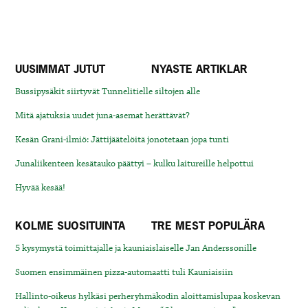
UUSIMMAT JUTUT
NYASTE ARTIKLAR
Bussipysäkit siirtyvät Tunnelitielle siltojen alle
Mitä ajatuksia uudet juna-asemat herättävät?
Kesän Grani-ilmiö: Jättijäätelöitä jonotetaan jopa tunti
Junaliikenteen kesätauko päättyi – kulku laitureille helpottui
Hyvää kesää!
KOLME SUOSITUINTA
TRE MEST POPULÄRA
5 kysymystä toimittajalle ja kauniaislaiselle Jan Anderssonille
Suomen ensimmäinen pizza-automaatti tuli Kauniaisiin
Hallinto-oikeus hylkäsi perheryhmäkodin aloittamislupaa koskevan