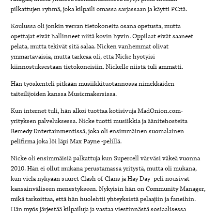
pilkattujen ryhmä, joka kilpaili omassa sarjassaan ja käytti PC:tä.
Koulussa oli jonkin verran tietokoneita osana opetusta, mutta
opettajat eivät hallinneet niitä kovin hyvin. Oppilaat eivät saaneet
pelata, mutta tekivät sitä salaa. Nicken vanhemmat olivat
ymmärtäväisiä, mutta tärkeää oli, että Nicke hyötyisi
kiinnostuksestaan tietokoneisiin. Nickelle niistä tuli ammatti.
Hän työskenteli pitkään musiikkituotannossa nimekkäiden
taiteilijoiden kanssa Musicmakersissa.
Kun internet tuli, hän alkoi tuottaa kotisivuja MadOnion.com-
yrityksen palveluksessa. Nicke tuotti musiikkia ja äänitehosteita
Remedy Entertainmentissä, joka oli ensimmäinen suomalainen
pelifirma joka löi läpi Max Payne -pelillä.
Nicke oli ensimmäisiä palkattuja kun Supercell värväsi väkeä vuonna
2010. Hän ei ollut mukana perustamassa yritystä, mutta oli mukana,
kun vielä nykyään suuret Clash of Clans ja Hay Day -peli nousivat
kansainväliseen menestykseen. Nykyisin hän on Community Manager,
mikä tarkoittaa, että hän huolehtii yhteyksistä pelaajiin ja faneihin.
Hän myös järjestää kilpailuja ja vastaa viestinnästä sosiaalisessa