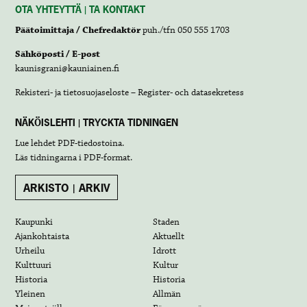
OTA YHTEYTTÄ | TA KONTAKT
Päätoimittaja / Chefredaktör
puh./tfn 050 555 1703
Sähköposti / E-post
kaunisgrani@kauniainen.fi
Rekisteri- ja tietosuojaseloste – Register- och datasekretess
NÄKÖISLEHTI | TRYCKTA TIDNINGEN
Lue lehdet
PDF-tiedostoina
.
Läs tidningarna i
PDF-format
.
ARKISTO | ARKIV
Kaupunki
Staden
Ajankohtaista
Aktuellt
Urheilu
Idrott
Kulttuuri
Kultur
Historia
Historia
Yleinen
Allmän