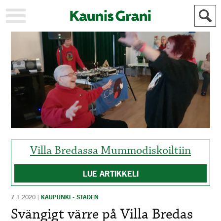
KAUPUNKI
STADEN
AJANKOHTAISTA
AKTUELLT
URHEILU
IDROTT
KULTTUURI
KULTUR
HISTORIA
HISTORIA
YLEINEN
ALLMÄN
FÖR
MAINOSTAJILLE
ANNONSÖRER
Villa Bredassa Mummodiskoiltiin
LUE ARTIKKELI
7.1.2020
|
KAUPUNKI - STADEN
Svängigt värre på Villa Bredas