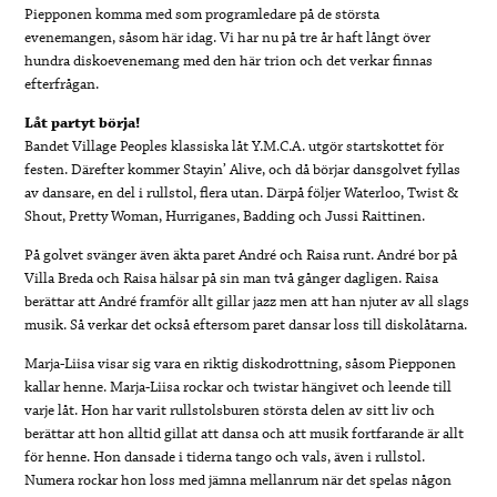
Piepponen komma med som programledare på de största
evenemangen, såsom här idag. Vi har nu på tre år haft långt över
hundra diskoevenemang med den här trion och det verkar finnas
efterfrågan.
Låt partyt börja!
Bandet Village Peoples klassiska låt Y.M.C.A. utgör startskottet för
festen. Därefter kommer Stayin’ Alive, och då börjar dansgolvet fyllas
av dansare, en del i rullstol, flera utan. Därpå följer Waterloo, Twist &
Shout, Pretty Woman, Hurriganes, Badding och Jussi Raittinen.
På golvet svänger även äkta paret André och Raisa runt. André bor på
Villa Breda och Raisa hälsar på sin man två gånger dagligen. Raisa
berättar att André framför allt gillar jazz men att han njuter av all slags
musik. Så verkar det också eftersom paret dansar loss till diskolåtarna.
Marja-Liisa visar sig vara en riktig diskodrottning, såsom Piepponen
kallar henne. Marja-Liisa rockar och twistar hängivet och leende till
varje låt. Hon har varit rullstolsburen största delen av sitt liv och
berättar att hon alltid gillat att dansa och att musik fortfarande är allt
för henne. Hon dansade i tiderna tango och vals, även i rullstol.
Numera rockar hon loss med jämna mellanrum när det spelas någon