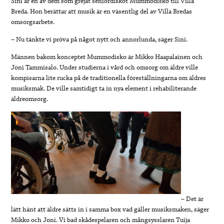
Sini är en av dem som grejat seniordiskot Mummodisko till Villa
Breda. Hon berättar att musik är en väsentlig del av Villa Bredas
omsorgsarbete.
– Nu tänkte vi pröva på något nytt och annorlunda, säger Sini.
Männen bakom konceptet Mummodisko är Mikko Haapalainen och
Joni Tammisalo. Under studierna i vård och omsorg om äldre ville
kompisarna lite rucka på de traditionella föreställningarna om äldres
musiksmak. De ville samtidigt ta in nya element i rehabiliterande
äldreomsorg.
– Det är
lätt hänt att äldre sätts in i samma box vad gäller musiksmaken, säger
Mikko och Joni. Vi bad skådespelaren och mångsysslaren Tuija