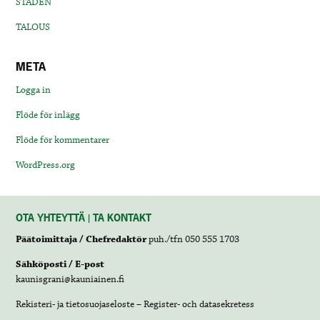
STADEN
TALOUS
META
Logga in
Flöde för inlägg
Flöde för kommentarer
WordPress.org
OTA YHTEYTTÄ | TA KONTAKT
Päätoimittaja / Chefredaktör
puh./tfn 050 555 1703
Sähköposti / E-post
kaunisgrani@kauniainen.fi
Rekisteri- ja tietosuojaseloste – Register- och datasekretess