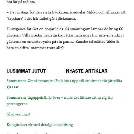
bra låt på radion.
– Det är dags för den sista tryckaren, meddelar Mikko och tillägger att
”tryckare” i det här fallet går i diskoanda.
Hurriganes-låt Get on börjar ljuda. Så småningom lämnar de kring 60
gästerna Villa Bredas nyårsdisko. Tittar man noga har inte en enda av
gästerna en endaste rynka på sin panna. Kanske talesättet ”ålder är
bara en siffra” stämmer trots allt?
UUSIMMAT JUTUT
NYASTE ARTIKLAR
Sommarens Grani-fenomen: Folk köar upp till en timme för jättelika
glassar
Sommarens tåguppehåll är över – nu är det lättare att ta sig till
perrongerna
Glad sommar!
Kungörelse: Aktuell detaljplaneändring