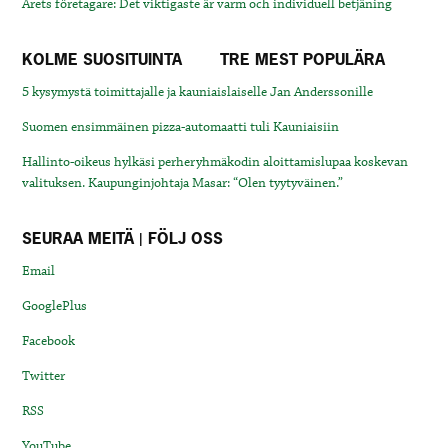
Årets företagare: Det viktigaste är varm och individuell betjäning
KOLME SUOSITUINTA
TRE MEST POPULÄRA
5 kysymystä toimittajalle ja kauniaislaiselle Jan Anderssonille
Suomen ensimmäinen pizza-automaatti tuli Kauniaisiin
Hallinto-oikeus hylkäsi perheryhmäkodin aloittamislupaa koskevan
valituksen. Kaupunginjohtaja Masar: “Olen tyytyväinen.”
SEURAA MEITÄ | FÖLJ OSS
Email
GooglePlus
Facebook
Twitter
RSS
YouTube