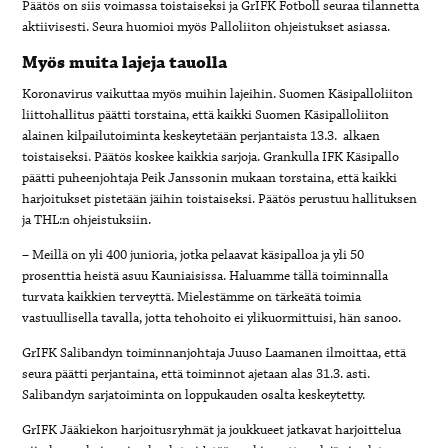
Päätös on siis voimassa toistaiseksi ja GrIFK Fotboll seuraa tilannetta
aktiivisesti. Seura huomioi myös Palloliiton ohjeistukset asiassa.
Myös muita lajeja tauolla
Koronavirus vaikuttaa myös muihin lajeihin. Suomen Käsipalloliiton
liittohallitus päätti torstaina, että kaikki Suomen Käsipalloliiton
alainen kilpailutoiminta keskeytetään perjantaista 13.3. alkaen
toistaiseksi. Päätös koskee kaikkia sarjoja.
Grankulla IFK Käsipallo
päätti puheenjohtaja Peik Janssonin mukaan torstaina, että kaikki
harjoitukset pistetään jäihin toistaiseksi. Päätös perustuu hallituksen
ja THL:n ohjeistuksiin.
– Meillä on yli 400 junioria, jotka pelaavat käsipalloa ja yli 50
prosenttia heistä asuu Kauniaisissa. Haluamme tällä toiminnalla
turvata kaikkien terveyttä. Mielestämme on tärkeätä toimia
vastuullisella tavalla, jotta tehohoito ei ylikuormittuisi, hän sanoo.
GrIFK Salibandyn toiminnanjohtaja Juuso Laamanen ilmoittaa, että
seura päätti perjantaina, että
toiminnot ajetaan alas 31.3. asti.
S
alibandyn sarjatoiminta on loppukauden osalta keskeytetty.
GrIFK Jääkiekon harjoitusryhmät ja joukkueet jatkavat harjoittelua