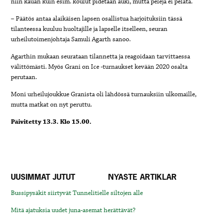
niin kauan kuin esim. koulut pidetään auki, mutta pelejä ei pelata.
– Päätös antaa alaikäisen lapsen osallistua harjoituksiin tässä
tilanteessa kuuluu huoltajille ja lapselle itselleen, seuran
urheilutoimenjohtaja
Samuli Agarth
sanoo.
Agarthin mukaan seurataan tilannetta ja reagoidaan tarvittaessa
välittömästi. Myös Grani on Ice -turnaukset kevään 2020 osalta
perutaan.
Moni urheilujoukkue Granista oli lähdössä turnauksiin ulkomaille,
mutta matkat on nyt peruttu.
Päivitetty 13.3. Klo 15.00.
UUSIMMAT JUTUT
NYASTE ARTIKLAR
Bussipysäkit siirtyvät Tunnelitielle siltojen alle
Mitä ajatuksia uudet juna-asemat herättävät?