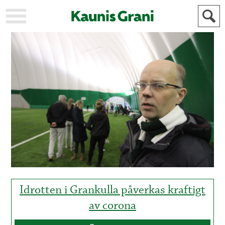
KAUPUNKI
STADEN
AJANKOHTAISTA
AKTUELLT
URHEILU
IDROTT
KULTTUURI
KULTUR
HISTORIA
HISTORIA
YLEINEN
ALLMÄN
FÖR
MAINOSTAJILLE
ANNONSÖRER
Idrotten i Grankulla påverkas kraftigt
av corona