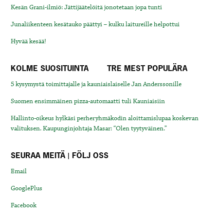
Kesän Grani-ilmiö: Jättijäätelöitä jonotetaan jopa tunti
Junaliikenteen kesätauko päättyi – kulku laitureille helpottui
Hyvää kesää!
KOLME SUOSITUINTA
TRE MEST POPULÄRA
5 kysymystä toimittajalle ja kauniaislaiselle Jan Anderssonille
Suomen ensimmäinen pizza-automaatti tuli Kauniaisiin
Hallinto-oikeus hylkäsi perheryhmäkodin aloittamislupaa koskevan
valituksen. Kaupunginjohtaja Masar: “Olen tyytyväinen.”
SEURAA MEITÄ | FÖLJ OSS
Email
GooglePlus
Facebook