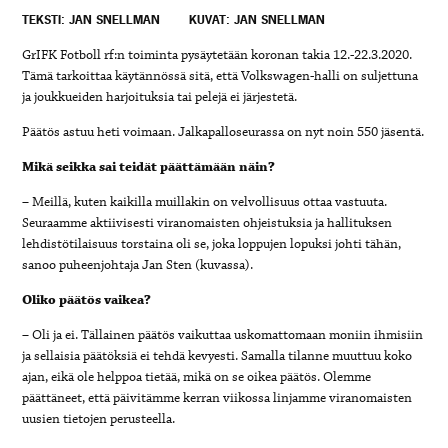
TEKSTI: JAN SNELLMAN
KUVAT: JAN SNELLMAN
GrIFK Fotboll rf:n toiminta pysäytetään koronan takia
12.-22.3.2020.
Tämä tarkoittaa käytännössä sitä, että Volkswagen-halli on suljettuna
ja joukkueiden harjoituksia tai pelejä ei järjestetä.
Päätös astuu heti voimaan. Jalkapalloseurassa on nyt noin 550 jäsentä.
Mikä seikka sai teidät päättämään näin?
– Meillä, kuten kaikilla muillakin on velvollisuus ottaa vastuuta.
Seuraamme aktiivisesti viranomaisten ohjeistuksia ja hallituksen
lehdistötilaisuus torstaina oli se, joka loppujen lopuksi johti tähän,
sanoo puheenjohtaja
Jan Sten (kuvassa).
Oliko päätös vaikea?
– Oli ja ei. Tällainen päätös vaikuttaa uskomattomaan moniin ihmisiin
ja sellaisia päätöksiä ei tehdä kevyesti. Samalla tilanne muuttuu koko
ajan, eikä ole helppoa tietää, mikä on se oikea päätös. Olemme
päättäneet, että päivitämme kerran viikossa linjamme viranomaisten
uusien tietojen perusteella.