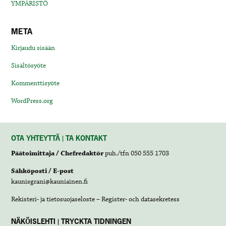
YMPÄRISTÖ
META
Kirjaudu sisään
Sisältösyöte
Kommenttisyöte
WordPress.org
OTA YHTEYTTÄ | TA KONTAKT
Päätoimittaja / Chefredaktör
puh./tfn 050 555 1703
Sähköposti / E-post
kaunisgrani@kauniainen.fi
Rekisteri- ja tietosuojaseloste – Register- och datasekretess
NÄKÖISLEHTI | TRYCKTA TIDNINGEN