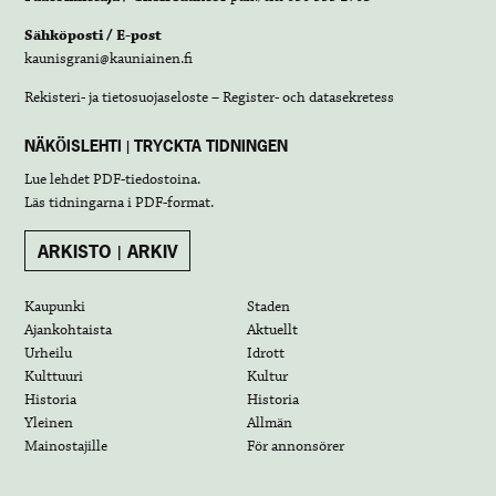
Sähköposti / E-post
kaunisgrani@kauniainen.fi
Rekisteri- ja tietosuojaseloste – Register- och datasekretess
NÄKÖISLEHTI | TRYCKTA TIDNINGEN
Lue lehdet
PDF-tiedostoina
.
Läs tidningarna i
PDF-format
.
ARKISTO | ARKIV
Kaupunki
Staden
Ajankohtaista
Aktuellt
Urheilu
Idrott
Kulttuuri
Kultur
Historia
Historia
Yleinen
Allmän
Mainostajille
För annonsörer