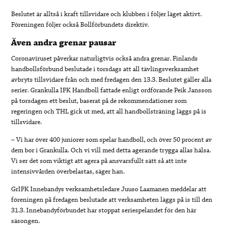
Beslutet är alltså i kraft tillsvidare och klubben i följer läget aktivt.
Föreningen följer också Bollförbundets direktiv.
Även andra grenar pausar
Coronaviruset påverkar naturligtvis också andra grenar. Finlands
handbollsförbund beslutade i torsdags att all tävlingsverksamhet
avbryts tillsvidare från och med fredagen den 13.3. Beslutet gäller alla
serier.
Grankulla IFK Handboll fattade enligt ordförande Peik Jansson
på torsdagen ett beslut, baserat på de rekommendationer som
regeringen och THL gick ut med, att all handbollsträning läggs på is
tillsvidare.
– Vi har över 400 juniorer som spelar handboll, och över 50 procent av
dem bor i Grankulla. Och vi vill med detta agerande trygga allas hälsa.
Vi ser det som viktigt att agera på ansvarsfullt sätt så att inte
intensivvården överbelastas, säger han.
GrIFK Innebandys verksamhetsledare Juuso Laamanen meddelar att
föreningen på fredagen beslutade
att verksamheten läggs på is till den
31.3. Innebandyförbundet har stoppat seriespelandet för den här
säsongen.