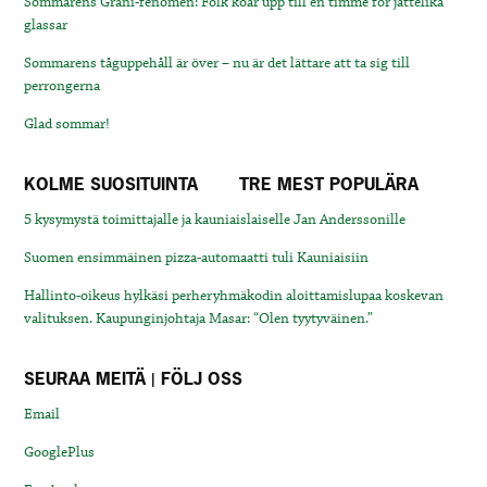
Sommarens Grani-fenomen: Folk köar upp till en timme för jättelika
glassar
Sommarens tåguppehåll är över – nu är det lättare att ta sig till
perrongerna
Glad sommar!
KOLME SUOSITUINTA
TRE MEST POPULÄRA
5 kysymystä toimittajalle ja kauniaislaiselle Jan Anderssonille
Suomen ensimmäinen pizza-automaatti tuli Kauniaisiin
Hallinto-oikeus hylkäsi perheryhmäkodin aloittamislupaa koskevan
valituksen. Kaupunginjohtaja Masar: “Olen tyytyväinen.”
SEURAA MEITÄ | FÖLJ OSS
Email
GooglePlus