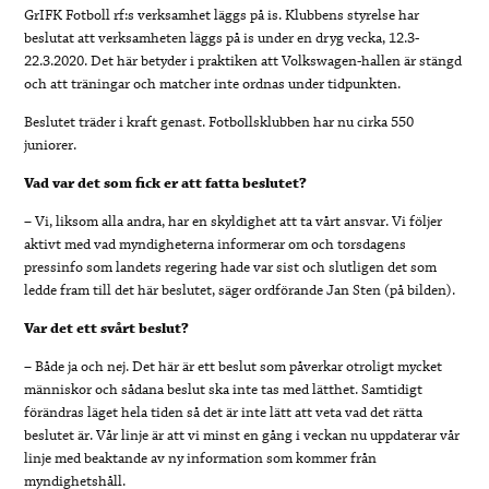
GrIFK Fotboll rf:s verksamhet läggs på is.
Klubbens styrelse har
beslutat att verksamheten läggs på is under en dryg vecka, 12.3-
22.3.2020. Det här betyder i praktiken att Volkswagen-hallen är stängd
och att träningar och matcher inte ordnas under tidpunkten.
Beslutet träder i kraft genast. Fotbollsklubben har nu cirka 550
juniorer.
Vad var det som fick er att fatta beslutet?
– Vi, liksom alla andra, har en skyldighet att ta vårt ansvar. Vi följer
aktivt med vad myndigheterna informerar om och torsdagens
pressinfo som landets regering hade var sist och slutligen det som
ledde fram till det här beslutet
, säger ordförande Jan Sten (på bilden).
Var det ett svårt beslut?
– Både ja och nej. Det här är ett beslut som påverkar otroligt mycket
människor och sådana beslut ska inte tas med lätthet. Samtidigt
förändras läget hela tiden så det är inte lätt att veta vad det rätta
beslutet är. Vår linje är att vi minst en gång i veckan nu uppdaterar vår
linje med beaktande av ny information som kommer från
myndighetshåll.