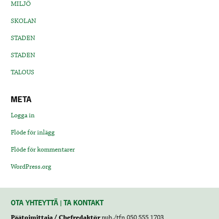
MILJÖ
SKOLAN
STADEN
STADEN
TALOUS
META
Logga in
Flöde för inlägg
Flöde för kommentarer
WordPress.org
OTA YHTEYTTÄ | TA KONTAKT
Päätoimittaja / Chefredaktör
puh./tfn 050 555 1703