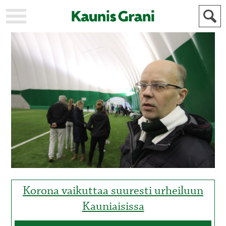
KAUPUNKI
STADEN
AJANKOHTAISTA
AKTUELLT
URHEILU
IDROTT
KULTTUURI
KULTUR
HISTORIA
HISTORIA
YLEINEN
ALLMÄN
FÖR
MAINOSTAJILLE
ANNONSÖRER
Korona vaikuttaa suuresti urheiluun
Kauniaisissa