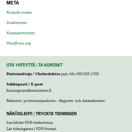
META
Kirjaudu sisään
Sisältösyöte
Kommenttisyöte
WordPress.org
OTA YHTEYTTÄ | TA KONTAKT
Päätoimittaja / Chefredaktör
puh./tfn 050 555 1703
Sähköposti / E-post
kaunisgrani@kauniainen.fi
Rekisteri- ja tietosuojaseloste – Register- och datasekretess
NÄKÖISLEHTI | TRYCKTA TIDNINGEN
Lue lehdet
PDF-tiedostoina
.
Läs tidningarna i
PDF-format
.