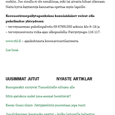
roskiin. Jos sinulla ei ole nenäliinaa, yski tai aivasta hihasi yläosaan.
Näitä hyviä käytäntöjä kannattaa opettaa myös lapsille.
Koronavirusepäilytapauksissa kauniaislaiset voivat olla
puhelimitse yhteydessä:
– terveysaseman puhelinpalvelu 09 87891350 arkisin klo 8–16 ja
– terveysneuvonta virka-ajan ulkopuolella: Päivystysapu 116 117.
www.thl.fi
> ajankohtaista koronavirustilanteesta
Lue lisää
UUSIMMAT JUTUT
NYASTE ARTIKLAR
Bussipysäkit siirtyvät Tunnelitielle siltojen alle
Mitä ajatuksia uudet juna-asemat herättävät?
Kesän Grani-ilmiö: Jättijäätelöitä jonotetaan jopa tunti
Junaliikenteen kesätauko päättyi – kulku laitureille helpottui