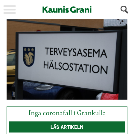
KAUPUNKI
STADEN
AJANKOHTAISTA
AKTUELLT
URHEILU
IDROTT
KULTTUURI
KULTUR
HISTORIA
HISTORIA
YLEINEN
ALLMÄN
FÖR
MAINOSTAJILLE
ANNONSÖRER
Inga coronafall i Grankulla
LÄS ARTIKELN