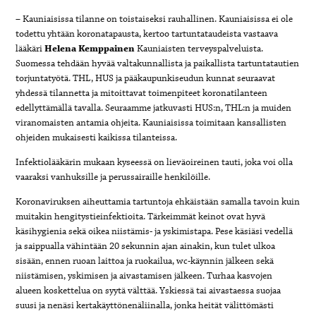
– Kauniaisissa tilanne on toistaiseksi rauhallinen. Kauniaisissa ei ole
todettu yhtään koronatapausta, kertoo tartuntataudeista vastaava
lääkäri
Helena Kemppainen
Kauniaisten terveyspalveluista.
Suomessa tehdään hyvää valtakunnallista ja paikallista tartuntatautien
torjuntatyötä. THL, HUS ja pääkaupunkiseudun kunnat seuraavat
yhdessä tilannetta ja mitoittavat toimenpiteet koronatilanteen
edellyttämällä tavalla. Seuraamme jatkuvasti HUS:n, THL:n ja muiden
viranomaisten antamia ohjeita. Kauniaisissa toimitaan kansallisten
ohjeiden mukaisesti kaikissa tilanteissa.
Infektiolääkärin mukaan kyseessä on lieväoireinen tauti, joka voi olla
vaaraksi vanhuksille ja perussairaille henkilöille.
Koronaviruksen aiheuttamia tartuntoja ehkäistään samalla tavoin kuin
muitakin hengitystieinfektioita. Tärkeimmät keinot ovat hyvä
käsihygienia sekä oikea niistämis- ja yskimistapa. Pese käsiäsi vedellä
ja saippualla vähintään 20 sekunnin ajan ainakin, kun tulet ulkoa
sisään, ennen ruoan laittoa ja ruokailua, wc-käynnin jälkeen sekä
niistämisen, yskimisen ja aivastamisen jälkeen. Turhaa kasvojen
alueen koskettelua on syytä välttää. Yskiessä tai aivastaessa suojaa
suusi ja nenäsi kertakäyttönenäliinalla, jonka heität välittömästi