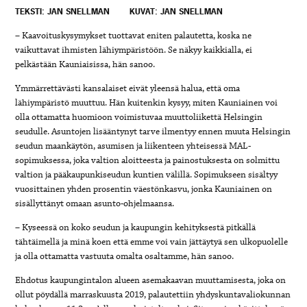
TEKSTI: JAN SNELLMAN
KUVAT: JAN SNELLMAN
– Kaavoituskysymykset tuottavat eniten palautetta, koska ne
vaikuttavat ihmisten lähiympäristöön. Se näkyy kaikkialla, ei
pelkästään Kauniaisissa, hän sanoo.
Ymmärrettävästi kansalaiset eivät yleensä halua, että oma
lähiympäristö muuttuu. Hän kuitenkin kysyy, miten Kauniainen voi
olla ottamatta huomioon voimistuvaa muuttoliikettä Helsingin
seudulle. Asuntojen lisääntynyt tarve ilmentyy ennen muuta Helsingin
seudun maankäytön, asumisen ja liikenteen yhteisessä MAL-
sopimuksessa, joka valtion aloitteesta ja painostuksesta on solmittu
valtion ja pääkaupunkiseudun kuntien välillä. Sopimukseen sisältyy
vuosittainen yhden prosentin väestönkasvu, jonka Kauniainen on
sisällyttänyt omaan asunto-ohjelmaansa.
– Kyseessä on koko seudun ja kaupungin kehityksestä pitkällä
tähtäimellä ja minä koen että emme voi vain jättäytyä sen ulkopuolelle
ja olla ottamatta vastuuta omalta osaltamme, hän sanoo.
Ehdotus kaupungintalon alueen asemakaavan muuttamisesta, joka on
ollut pöydällä marraskuusta 2019, palautettiin yhdyskuntavaliokunnan