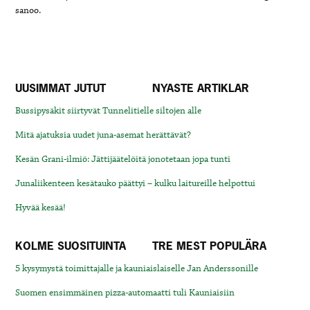
sanoo.
UUSIMMAT JUTUT
NYASTE ARTIKLAR
Bussipysäkit siirtyvät Tunnelitielle siltojen alle
Mitä ajatuksia uudet juna-asemat herättävät?
Kesän Grani-ilmiö: Jättijäätelöitä jonotetaan jopa tunti
Junaliikenteen kesätauko päättyi – kulku laitureille helpottui
Hyvää kesää!
KOLME SUOSITUINTA
TRE MEST POPULÄRA
5 kysymystä toimittajalle ja kauniaislaiselle Jan Anderssonille
Suomen ensimmäinen pizza-automaatti tuli Kauniaisiin