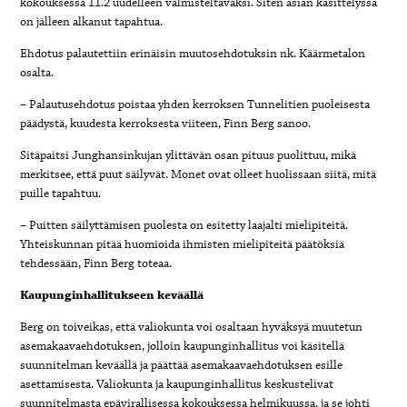
kokouksessa 11.2 uudelleen valmisteltavaksi. Siten asian käsittelyssä
on jälleen alkanut tapahtua.
Ehdotus palautettiin erinäisin muutosehdotuksin nk. Käärmetalon
osalta.
– Palautusehdotus poistaa yhden kerroksen Tunnelitien puoleisesta
päädystä, kuudesta kerroksesta viiteen, Finn Berg sanoo.
Sitäpaitsi Junghansinkujan ylittävän osan pituus puolittuu, mikä
merkitsee, että puut säilyvät. Monet ovat olleet huolissaan siitä, mitä
puille tapahtuu.
– Puitten säilyttämisen puolesta on esitetty laajalti mielipiteitä.
Yhteiskunnan pitää huomioida ihmisten mielipiteitä päätöksiä
tehdessään, Finn Berg toteaa.
Kaupunginhallitukseen keväällä
Berg on toiveikas, että valiokunta voi osaltaan hyväksyä muutetun
asemakaavaehdotuksen, jolloin kaupunginhallitus voi käsitellä
suunnitelman keväällä ja päättää asemakaavaehdotuksen esille
asettamisesta. Valiokunta ja kaupunginhallitus keskustelivat
suunnitelmasta epävirallisessa kokouksessa helmikuussa, ja se johti