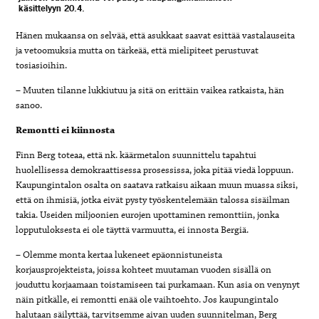
käsittelyyn 20.4.
Hänen mukaansa on selvää, että asukkaat saavat esittää vastalauseita
ja vetoomuksia mutta on tärkeää, että mielipiteet perustuvat
tosiasioihin.
– Muuten tilanne lukkiutuu ja sitä on erittäin vaikea ratkaista, hän
sanoo.
Remontti ei kiinnosta
Finn Berg toteaa, että nk. käärmetalon suunnittelu tapahtui
huolellisessa demokraattisessa prosessissa, joka pitää viedä loppuun.
Kaupungintalon osalta on saatava ratkaisu aikaan muun muassa siksi,
että on ihmisiä, jotka eivät pysty työskentelemään talossa sisäilman
takia. Useiden miljoonien eurojen upottaminen remonttiin, jonka
lopputuloksesta ei ole täyttä varmuutta, ei innosta Bergiä.
– Olemme monta kertaa lukeneet epäonnistuneista
korjausprojekteista, joissa kohteet muutaman vuoden sisällä on
jouduttu korjaamaan toistamiseen tai purkamaan. Kun asia on venynyt
näin pitkälle, ei remontti enää ole vaihtoehto. Jos kaupungintalo
halutaan säilyttää, tarvitsemme aivan uuden suunnitelman, Berg