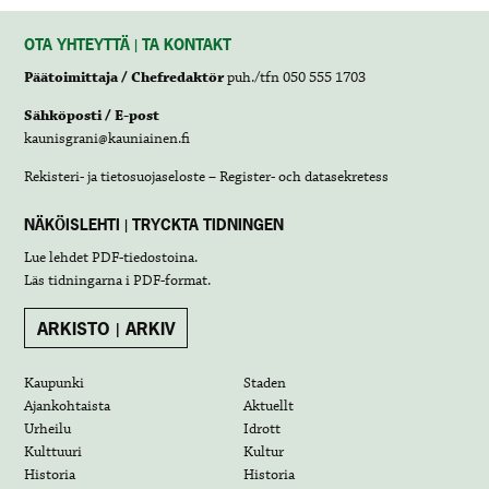
OTA YHTEYTTÄ | TA KONTAKT
Päätoimittaja / Chefredaktör
puh./tfn 050 555 1703
Sähköposti / E-post
kaunisgrani@kauniainen.fi
Rekisteri- ja tietosuojaseloste – Register- och datasekretess
NÄKÖISLEHTI | TRYCKTA TIDNINGEN
Lue lehdet
PDF-tiedostoina
.
Läs tidningarna i
PDF-format
.
ARKISTO | ARKIV
Kaupunki
Staden
Ajankohtaista
Aktuellt
Urheilu
Idrott
Kulttuuri
Kultur
Historia
Historia