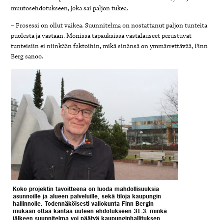
muutosehdotukseen, joka sai paljon tukea.
– Prosessi on ollut vaikea. Suunnitelma on nostattanut paljon tunteita
puolesta ja vastaan. Monissa tapauksissa vastalauseet perustuvat
tunteisiin ei niinkään faktoihin, mikä sinänsä on ymmärrettävää, Finn
Berg sanoo.
Koko projektin tavoitteena on luoda mahdollisuuksia
asunnoille ja alueen palveluille, sekä tiloja kaupungin
hallinnolle. Todennäköisesti valiokunta Finn Bergin
mukaan ottaa kantaa uuteen ehdotukseen 31.3. minkä
jälkeen suunnitelma voi päätyä kaupunginhallituksen