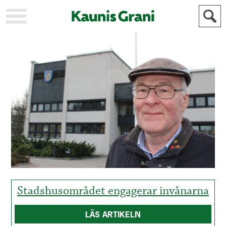
KAUPUNKI
STADEN
AJANKOHTAISTA
AKTUELLT
URHEILU
IDROTT
KULTTUURI
KULTUR
HISTORIA
HISTORIA
YLEINEN
ALLMÄN
FÖR
MAINOSTAJILLE
ANNONSÖRER
Stadshusområdet engagerar invånarna
LÄS ARTIKELN