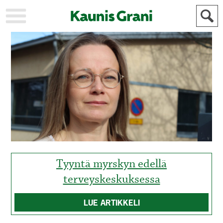
KAUPUNKI
STADEN
AJANKOHTAISTA
AKTUELLT
URHEILU
IDROTT
KULTTUURI
KULTUR
HISTORIA
HISTORIA
YLEINEN
ALLMÄN
FÖR
MAINOSTAJILLE
ANNONSÖRER
Tyyntä myrskyn edellä
terveyskeskuksessa
LUE ARTIKKELI