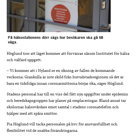
På hälsostationens dörr sägs hur besökaren ska gå till
väga.
Höglund tror att läget kommer att förvärras såsom Institutet för hälsa
och välfärd uppgett.
– Vi kommer att i Nyland se en ökning av fallen de kommande
veckorna. Grankulla är inte skild från huvudstadsregionen så det är
bara en tidsfråga innan coronasmittorna börjar öka, säger Höglund.
Stadens personal har till en viss del fått nya uppgifter under epidemin
och beredskapsgruppen har planer på omplaceringar. Bland annat tar
skolornas hälsovårdare emot samtal i stadens coronatelefon och
hjälper med att spåra smittor.
Pia Höglund vill tacka personalen på hvc för ansvarsfullhet och
flexibilitet vid de snabba förändringarna.