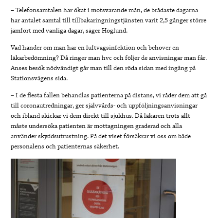
– Telefonsamtalen har ökat i motsvarande mån, de brådaste dagarna
har antalet samtal till tillbakaringningstjänsten varit 2,5 gånger större
jämfört med vanliga dagar, säger Höglund.
Vad händer om man har en luftvägsinfektion och behöver en
läkarbedömning? Då ringer man hvc och följer de anvisningar man får.
Anses besök nödvändigt går man till den röda sidan med ingång på
Stationsvägens sida.
– I de flesta fallen behandlas patienterna på distans, vi råder dem att gå
till coronautredningar, ger självvårds- och uppföljningsanvisningar
och ibland skickar vi dem direkt till sjukhus. Då läkaren trots allt
måste undersöka patienten är mottagningen graderad och alla
använder skyddsutrustning. På det viset försäkrar vi oss om både
personalens och patienternas säkerhet.