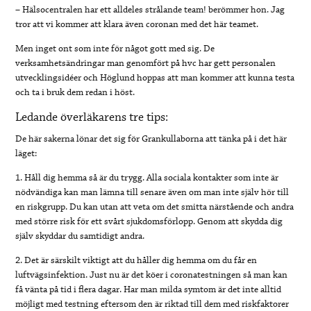
– Hälsocentralen har ett alldeles strålande team! berömmer hon. Jag
tror att vi kommer att klara även coronan med det här teamet.
Men inget ont som inte för något gott med sig. De
verksamhetsändringar man genomfört på hvc har gett personalen
utvecklingsidéer och Höglund hoppas att man kommer att kunna testa
och ta i bruk dem redan i höst.
Ledande överläkarens tre tips:
De här sakerna lönar det sig för Grankullaborna att tänka på i det här
läget:
1. Håll dig hemma så är du trygg. Alla sociala kontakter som inte är
nödvändiga kan man lämna till senare även om man inte själv hör till
en riskgrupp. Du kan utan att veta om det smitta närstående och andra
med större risk för ett svårt sjukdomsförlopp. Genom att skydda dig
själv skyddar du samtidigt andra.
2. Det är särskilt viktigt att du håller dig hemma om du får en
luftvägsinfektion. Just nu är det köer i coronatestningen så man kan
få vänta på tid i flera dagar. Har man milda symtom är det inte alltid
möjligt med testning eftersom den är riktad till dem med riskfaktorer