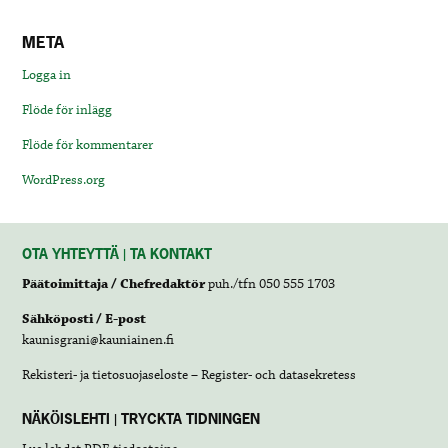
META
Logga in
Flöde för inlägg
Flöde för kommentarer
WordPress.org
OTA YHTEYTTÄ | TA KONTAKT
Päätoimittaja / Chefredaktör
puh./tfn 050 555 1703
Sähköposti / E-post
kaunisgrani@kauniainen.fi
Rekisteri- ja tietosuojaseloste – Register- och datasekretess
NÄKÖISLEHTI | TRYCKTA TIDNINGEN