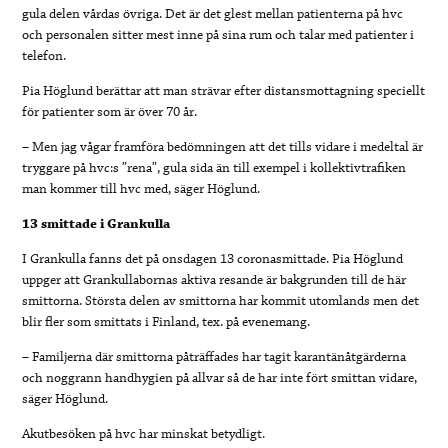
gula delen vårdas övriga. Det är det glest mellan patienterna på hvc
och personalen sitter mest inne på sina rum och talar med patienter i
telefon.
Pia Höglund berättar att man strävar efter distansmottagning speciellt
för patienter som är över 70 år.
– Men jag vågar framföra bedömningen att det tills vidare i medeltal är
tryggare på hvc:s ”rena”, gula sida än till exempel i kollektivtrafiken
man kommer till hvc med, säger Höglund.
13 smittade i Grankulla
I Grankulla fanns det på onsdagen 13 coronasmittade. Pia Höglund
uppger att Grankullabornas aktiva resande är bakgrunden till de här
smittorna. Största delen av smittorna har kommit utomlands men det
blir fler som smittats i Finland, tex. på evenemang.
– Familjerna där smittorna påträffades har tagit karantänåtgärderna
och noggrann handhygien på allvar så de har inte fört smittan vidare,
säger Höglund.
Akutbesöken på hvc har minskat betydligt.