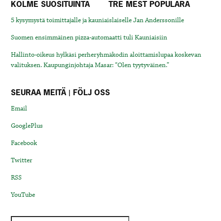
KOLME SUOSITUINTA
TRE MEST POPULÄRA
5 kysymystä toimittajalle ja kauniaislaiselle Jan Anderssonille
Suomen ensimmäinen pizza-automaatti tuli Kauniaisiin
Hallinto-oikeus hylkäsi perheryhmäkodin aloittamislupaa koskevan
valituksen. Kaupunginjohtaja Masar: “Olen tyytyväinen.”
SEURAA MEITÄ | FÖLJ OSS
Email
GooglePlus
Facebook
Twitter
RSS
YouTube