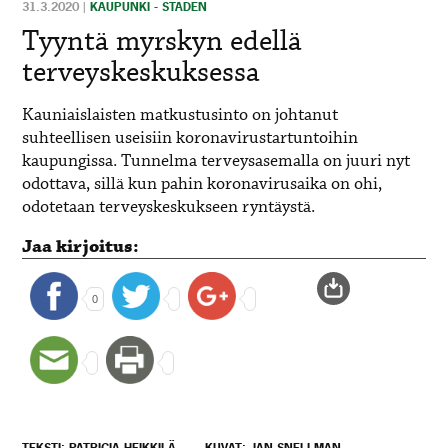
31.3.2020
|
KAUPUNKI - STADEN
Tyyntä myrskyn edellä
terveyskeskuksessa
Kauniaislaisten matkustusinto on johtanut
suhteellisen useisiin koronavirustartuntoihin
kaupungissa. Tunnelma terveysasemalla on juuri nyt
odottava, sillä kun pahin koronavirusaika on ohi,
odotetaan terveyskeskukseen ryntäystä.
Jaa kirjoitus:
0
TEKSTI: PATRICIA HEIKKILÄ
KUVAT: JAN SNELLMAN