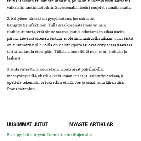
tautia läheisiin tai muihin ihmisiin, joilla on suurempi riski sairastua
vaikeisiin tautimuotoihin. Suojelemalla itseäsi suojelet samalla muita.
2. Erityisen tärkeää on pysyä kotona, jos sairastut
hengitystieinfektioon. Tällä erää koronatestaus on niin
ruuhkautunutta, että sinne saattaa joutua odottamaan aikaa useita
päiviä. Lievissä oireissa testaus ei ole aina mahdollistakaan, vaan testit
on suunnattu niille, joilla on riskitekijöitä tai ovat erityisessä vaarassa
tartuttaa tautia eteenpäin. Tällaisia henkilöitä ovat esim. hoitajat ja
lääkärit.
3. Pidä yhteyttä ja asioi etänä. Hoida asiat puhelimella,
videoyhteyksillä, chatilla, verkkopankeissa ja -asiointipisteissä, ja
opettele tekemään ostoksetkin etänä. Jos jo osaat, auta läheistäsi.
Etänä tietenkin.
UUSIMMAT JUTUT
NYASTE ARTIKLAR
Bussipysäkit siirtyvät Tunnelitielle siltojen alle