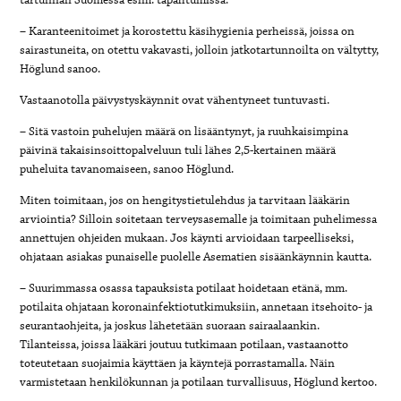
tartunnan Suomessa esim. tapahtumissa. ‘
– Karanteenitoimet ja korostettu käsihygienia perheissä, joissa on
sairastuneita, on otettu vakavasti, jolloin jatkotartunnoilta on vältytty,
Höglund sanoo.
Vastaanotolla päivystyskäynnit ovat vähentyneet tuntuvasti.
– Sitä vastoin puhelujen määrä on lisääntynyt, ja ruuhkaisimpina
päivinä takaisinsoittopalveluun tuli lähes 2,5-kertainen määrä
puheluita tavanomaiseen, sanoo Höglund.
Miten toimitaan, jos on hengitystietulehdus ja tarvitaan lääkärin
arviointia? Silloin soitetaan terveysasemalle ja toimitaan puhelimessa
annettujen ohjeiden mukaan. Jos käynti arvioidaan tarpeelliseksi,
ohjataan asiakas punaiselle puolelle Asematien sisäänkäynnin kautta.
– Suurimmassa osassa tapauksista potilaat hoidetaan etänä, mm.
potilaita ohjataan koronainfektiotutkimuksiin, annetaan itsehoito- ja
seurantaohjeita, ja joskus lähetetään suoraan sairaalaankin.
Tilanteissa, joissa lääkäri joutuu tutkimaan potilaan, vastaanotto
toteutetaan suojaimia käyttäen ja käyntejä porrastamalla. Näin
varmistetaan henkilökunnan ja potilaan turvallisuus, Höglund kertoo.