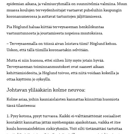
epidemian aikana, ja valmiusryhmällä on suunnitelmia valmiina. Muun
muassa koulujen terveydenhoitajat vastaavat puheluihin kaupungin
koronanumerossa ja auttavat tartuntojen jäljittämisessä.
Pia Höglund haluaa kiittää terveysaseman henkilökuntaa
vastuuntunnosta ja joustamisesta nopeissa muutoksissa.
– Terveysasemalla on töissä aivan loistava tiimi! Höglund kehuu.
Uskon, että tällä tiimillä koronastakin selvitään.
Mutta ei niin huonoa, ettei siihen liity myös jotain hyvää.
Terveysaseman toiminnanmuutokset ovat saaneet aikaan
kehittämisideoita, ja Höglund toivoo, että niitä voidaan kokeilla ja
ottaa käyttöön jo syksyllä.
Johtavan ylilääkärin kolme neuvoa:
Kolme asiaa, joihin kauniaislaisten kannattaa kiinnittää huomiota
tässä tilanteessa:
1. Pysy kotona, pysyt turvassa. Kaikki ei-välttämättömät sosiaaliset
kontaktit kannattaa jättää myöhempään ajankohtaan, vaikka et itse
kuulu koronainfektion riskiryhmiin. Voit silti tietämättäsi tartuttaa