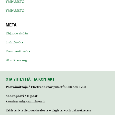
YMPÄRISTÖ
YMPÄRISTÖ
META
Kirjaudu sisään
Sisältösyöte
Kommenttisyöte
WordPress.org
OTA YHTEYTTÄ | TA KONTAKT
Päätoimittaja / Chefredaktör
puh./tfn 050 555 1703
Sähköposti / E-post
kaunisgrani@kauniainen.fi
Rekisteri- ja tietosuojaseloste – Register- och datasekretess