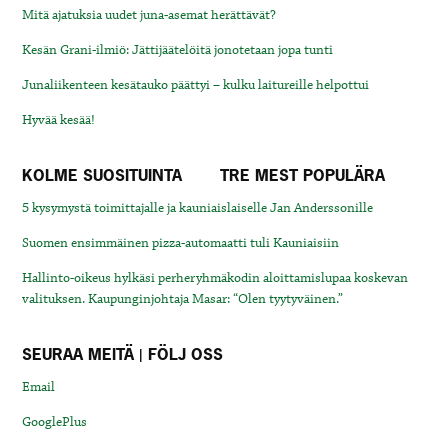
Mitä ajatuksia uudet juna-asemat herättävät?
Kesän Grani-ilmiö: Jättijäätelöitä jonotetaan jopa tunti
Junaliikenteen kesätauko päättyi – kulku laitureille helpottui
Hyvää kesää!
KOLME SUOSITUINTA
TRE MEST POPULÄRA
5 kysymystä toimittajalle ja kauniaislaiselle Jan Anderssonille
Suomen ensimmäinen pizza-automaatti tuli Kauniaisiin
Hallinto-oikeus hylkäsi perheryhmäkodin aloittamislupaa koskevan
valituksen. Kaupunginjohtaja Masar: “Olen tyytyväinen.”
SEURAA MEITÄ | FÖLJ OSS
Email
GooglePlus