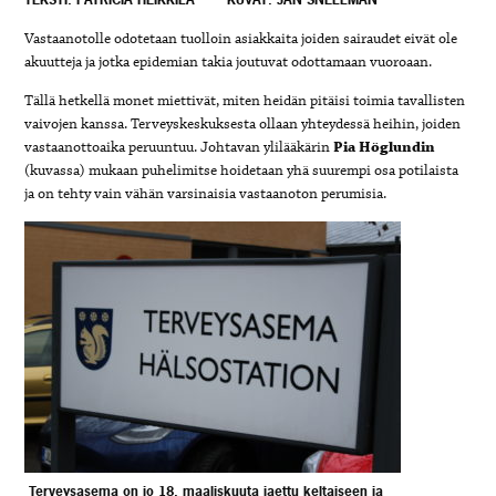
Vastaanotolle odotetaan tuolloin asiakkaita joiden sairaudet eivät ole
akuutteja ja jotka epidemian takia joutuvat odottamaan vuoroaan.
Tällä hetkellä monet miettivät, miten heidän pitäisi toimia tavallisten
vaivojen kanssa. Terveyskeskuksesta ollaan yhteydessä heihin, joiden
vastaanottoaika peruuntuu. Johtavan ylilääkärin
Pia Höglundin
(kuvassa) mukaan puhelimitse hoidetaan yhä suurempi osa potilaista
ja on tehty vain vähän varsinaisia vastaanoton perumisia.
Terveysasema on jo 18. maaliskuuta jaettu keltaiseen ja