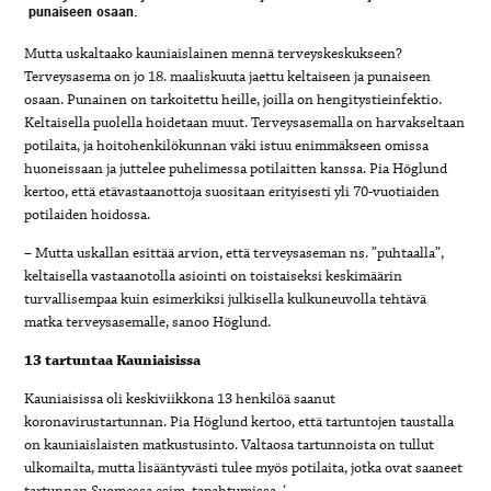
punaiseen osaan.
Mutta uskaltaako kauniaislainen mennä terveyskeskukseen?
Terveysasema on jo 18. maaliskuuta jaettu keltaiseen ja punaiseen
osaan. Punainen on tarkoitettu heille, joilla on hengitystieinfektio.
Keltaisella puolella hoidetaan muut. Terveysasemalla on harvakseltaan
potilaita, ja hoitohenkilökunnan väki istuu enimmäkseen omissa
huoneissaan ja juttelee puhelimessa potilaitten kanssa. Pia Höglund
kertoo, että etävastaanottoja suositaan erityisesti yli 70-vuotiaiden
potilaiden hoidossa.
– Mutta uskallan esittää arvion, että terveysaseman ns. ”puhtaalla”,
keltaisella vastaanotolla asiointi on toistaiseksi keskimäärin
turvallisempaa kuin esimerkiksi julkisella kulkuneuvolla tehtävä
matka terveysasemalle, sanoo Höglund.
13 tartuntaa Kauniaisissa
Kauniaisissa oli keskiviikkona 13 henkilöä saanut
koronavirustartunnan. Pia Höglund kertoo, että tartuntojen taustalla
on kauniaislaisten matkustusinto. Valtaosa tartunnoista on tullut
ulkomailta, mutta lisääntyvästi tulee myös potilaita, jotka ovat saaneet