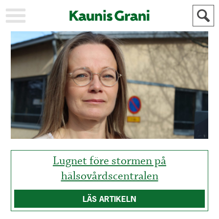
KAUPUNKI
STADEN
AJANKOHTAISTA
AKTUELLT
URHEILU
IDROTT
KULTTUURI
KULTUR
HISTORIA
HISTORIA
YLEINEN
ALLMÄN
FÖR
MAINOSTAJILLE
ANNONSÖRER
Lugnet före stormen på
hälsovårdscentralen
LÄS ARTIKELN