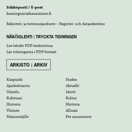
Sähköposti / E-post
kaunisgrani@kauniainen.fi
Rekisteri- ja tietosuojaseloste – Register- och datasekretess
NÄKÖISLEHTI | TRYCKTA TIDNINGEN
Lue lehdet
PDF-tiedostoina
.
Läs tidningarna i
PDF-format
.
ARKISTO | ARKIV
Kaupunki
Staden
Ajankohtaista
Aktuellt
Urheilu
Idrott
Kulttuuri
Kultur
Historia
Historia
Yleinen
Allmän
Mainostajille
För annonsörer