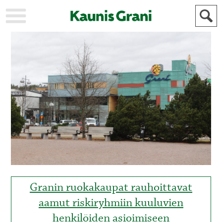
KAUPUNKI
STADEN
AJANKOHTAISTA
AKTUELLT
URHEILU
IDROTT
KULTTUURI
KULTUR
HISTORIA
HISTORIA
YLEINEN
ALLMÄN
FÖR
MAINOSTAJILLE
ANNONSÖRER
Granin ruokakaupat rauhoittavat
aamut riskiryhmiin kuuluvien
henkilöiden asioimiseen