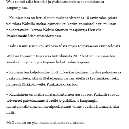
Wolt toimii tällä hetkellä jo yhdeksässätoista suomalaisessa
kaupungissa.
– Kauniaisissa on heti alkuun mukana yhteensä 10 ravintolaa, joista
voi tilata Woltilla ruokaa esimerkiksi kotiin, toimistolle tai mukaan
noudettavaksi, kertoo Woltin Suomen-maajohtaja
Henrik
Pankakoski
lehdistötiedotteessa
.
Lisäksi Kauniaisiin voi jatkossa tilata myös Leppävaaran ravintoloista.
Wolt on toiminut Espoossa huhtikuusta 2017 lähtien. Kauniaisten
avauksen myötä myös Espoon kuljetusalue laajenee.
– Kauniaisten kuljetusalue ulottuu keskusta-alueen lisäksi pohjoisessa
Laaksolahteen, idässä Etelä-Leppävaaraan, etelässä Lystimäkeen sekä
lännessä Kirkkojärvelle, Pankakoski kertoo.
– Kauniainen on meille mielenkiintoinen uusi avaus. Paikalliset ovat
toivoneet palveluamme alueelle jo pitkään, ja kaupungin
ravintolavalikoima on monipuolistunut viime vuosina huimasti, hän
lisää.
McDonald’s on yksi mukana olleista ravintoista.