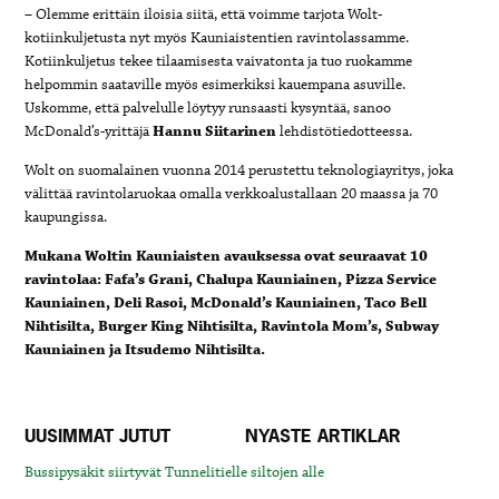
– Olemme erittäin iloisia siitä, että voimme tarjota Wolt-
kotiinkuljetusta nyt myös Kauniaistentien ravintolassamme.
Kotiinkuljetus tekee tilaamisesta vaivatonta ja tuo ruokamme
helpommin saataville myös esimerkiksi kauempana asuville.
Uskomme, että palvelulle löytyy runsaasti kysyntää, sanoo
McDonald’s-yrittäjä
Hannu Siitarinen
lehdistötiedotteessa
.
Wolt on suomalainen vuonna 2014 perustettu teknologiayritys, joka
välittää ravintolaruokaa omalla
verkkoalustallaan 20 maassa ja 70
kaupungissa.
Mukana Woltin Kauniaisten avauksessa ovat seuraavat 10
ravintolaa:
Fafa’s Grani, Chalupa Kauniainen, Pizza Service
Kauniainen, Deli Rasoi, McDonald’s Kauniainen, Taco Bell
Nihtisilta, Burger King Nihtisilta, Ravintola Mom’s, Subway
Kauniainen ja Itsudemo Nihtisilta.
UUSIMMAT JUTUT
NYASTE ARTIKLAR
Bussipysäkit siirtyvät Tunnelitielle siltojen alle