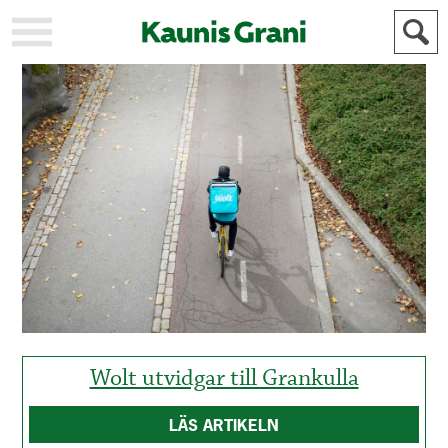
KAUPUNKI
STADEN
AJANKOHTAISTA
AKTUELLT
URHEILU
IDROTT
KULTTUURI
KULTUR
HISTORIA
HISTORIA
YLEINEN
ALLMÄN
FÖR
MAINOSTAJILLE
ANNONSÖRER
Wolt utvidgar till Grankulla
LÄS ARTIKELN