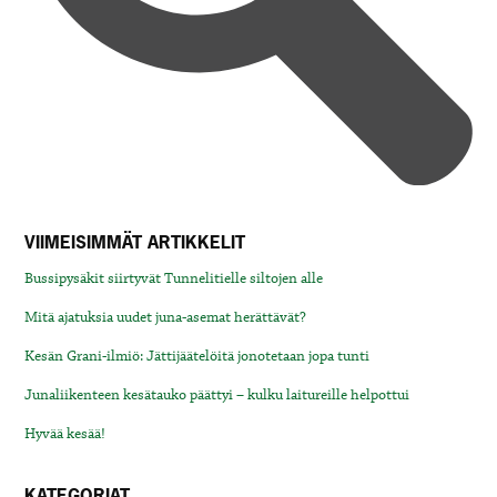
VIIMEISIMMÄT ARTIKKELIT
Bussipysäkit siirtyvät Tunnelitielle siltojen alle
Mitä ajatuksia uudet juna-asemat herättävät?
Kesän Grani-ilmiö: Jättijäätelöitä jonotetaan jopa tunti
Junaliikenteen kesätauko päättyi – kulku laitureille helpottui
Hyvää kesää!
KATEGORIAT