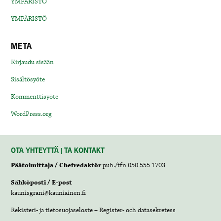
YMPÄRISTÖ
YMPÄRISTÖ
META
Kirjaudu sisään
Sisältösyöte
Kommenttisyöte
WordPress.org
OTA YHTEYTTÄ | TA KONTAKT
Päätoimittaja / Chefredaktör
puh./tfn 050 555 1703
Sähköposti / E-post
kaunisgrani@kauniainen.fi
Rekisteri- ja tietosuojaseloste – Register- och datasekretess