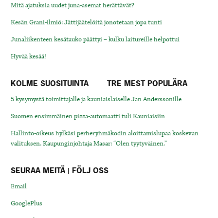
Mitä ajatuksia uudet juna-asemat herättävät?
Kesän Grani-ilmiö: Jättijäätelöitä jonotetaan jopa tunti
Junaliikenteen kesätauko päättyi – kulku laitureille helpottui
Hyvää kesää!
KOLME SUOSITUINTA
TRE MEST POPULÄRA
5 kysymystä toimittajalle ja kauniaislaiselle Jan Anderssonille
Suomen ensimmäinen pizza-automaatti tuli Kauniaisiin
Hallinto-oikeus hylkäsi perheryhmäkodin aloittamislupaa koskevan
valituksen. Kaupunginjohtaja Masar: “Olen tyytyväinen.”
SEURAA MEITÄ | FÖLJ OSS
Email
GooglePlus