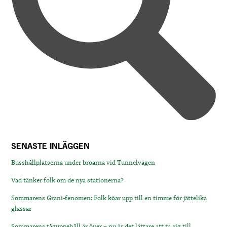
SENASTE INLÄGGEN
Busshållplatserna under broarna vid Tunnelvägen
Vad tänker folk om de nya stationerna?
Sommarens Grani-fenomen: Folk köar upp till en timme för jättelika
glassar
Sommarens tåguppehåll är över – nu är det lättare att ta sig till