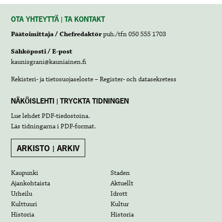
OTA YHTEYTTÄ | TA KONTAKT
Päätoimittaja / Chefredaktör
puh./tfn 050 555 1703
Sähköposti / E-post
kaunisgrani@kauniainen.fi
Rekisteri- ja tietosuojaseloste – Register- och datasekretess
NÄKÖISLEHTI | TRYCKTA TIDNINGEN
Lue lehdet
PDF-tiedostoina
.
Läs tidningarna i
PDF-format
.
ARKISTO | ARKIV
Kaupunki
Staden
Ajankohtaista
Aktuellt
Urheilu
Idrott
Kulttuuri
Kultur
Historia
Historia