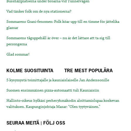
Busshållplatserna under broarna vid Tunnelvägen
Vad tänker folk om de nya stationerna?
Sommarens Grani-fenomen: Folk köar upp till en timme för jättelika
glassar
Sommarens tåguppehåll är över – nu är det lättare att ta sig till
perrongerna
Glad sommar!
KOLME SUOSITUINTA
TRE MEST POPULÄRA
5 kysymystä toimittajalle ja kauniaislaiselle Jan Anderssonille
Suomen ensimmäinen pizza-automaatti tuli Kauniaisiin
Hallinto-oikeus hylkäsi perheryhmäkodin aloittamislupaa koskevan
valituksen. Kaupunginjohtaja Masar: “Olen tyytyväinen.”
SEURAA MEITÄ | FÖLJ OSS