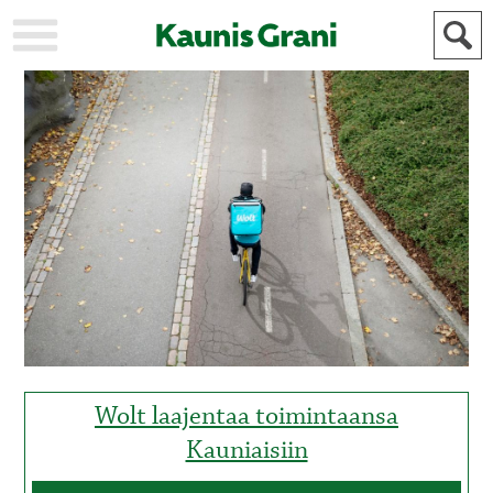
KAUPUNKI
STADEN
AJANKOHTAISTA
AKTUELLT
URHEILU
IDROTT
KULTTUURI
KULTUR
HISTORIA
HISTORIA
YLEINEN
ALLMÄN
FÖR
MAINOSTAJILLE
ANNONSÖRER
Wolt laajentaa toimintaansa
Kauniaisiin