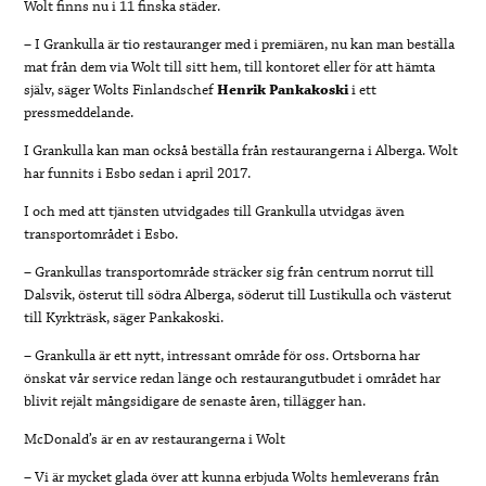
Wolt finns nu i 11 finska städer.
– I Grankulla är tio restauranger med i premiären, nu kan man beställa
mat från dem via Wolt till sitt hem, till kontoret eller för att hämta
själv, säger Wolts Finlandschef
Henrik Pankakoski
i ett
pressmeddelande.
I Grankulla kan man också beställa från restaurangerna i Alberga.
Wolt
har funnits i Esbo sedan i april 2017.
I och med att tjänsten utvidgades till Grankulla utvidgas även
transportområdet i Esbo.
– Grankullas transportområde sträcker sig från centrum norrut till
Dalsvik, österut till södra Alberga, söderut till Lustikulla och västerut
till Kyrkträsk, säger Pankakoski.
– Grankulla är ett nytt, intressant område för oss. Ortsborna har
önskat vår service redan länge och restaurangutbudet i området har
blivit rejält mångsidigare de senaste åren, tillägger han.
McDonald’s är en av restaurangerna i Wolt
– Vi är mycket glada över att kunna erbjuda Wolts hemleverans från