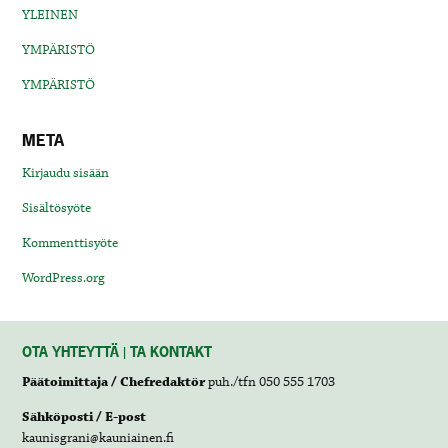
YLEINEN
YMPÄRISTÖ
YMPÄRISTÖ
META
Kirjaudu sisään
Sisältösyöte
Kommenttisyöte
WordPress.org
OTA YHTEYTTÄ | TA KONTAKT
Päätoimittaja / Chefredaktör
puh./tfn 050 555 1703
Sähköposti / E-post
kaunisgrani@kauniainen.fi