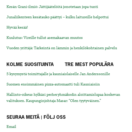
Kesän Grani-ilmiö: Jättijäätelöitä jonotetaan jopa tunti
Junaliikenteen kesätauko päättyi – kulku laitureille helpottui
Hyvää kesää!
Kuulutus: Vireille tullut asemakaavan muutos
Vuoden yrittäjä: Tärkeintä on lämmin ja henkilökohtainen palvelu
KOLME SUOSITUINTA
TRE MEST POPULÄRA
5 kysymystä toimittajalle ja kauniaislaiselle Jan Anderssonille
Suomen ensimmäinen pizza-automaatti tuli Kauniaisiin
Hallinto-oikeus hylkäsi perheryhmäkodin aloittamislupaa koskevan
valituksen. Kaupunginjohtaja Masar: “Olen tyytyväinen.”
SEURAA MEITÄ | FÖLJ OSS
Email