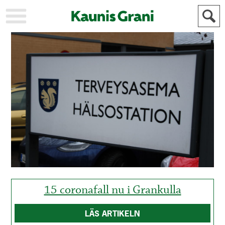
KAUPUNKI
STADEN
AJANKOHTAISTA
AKTUELLT
URHEILU
IDROTT
KULTTUURI
KULTUR
HISTORIA
HISTORIA
YLEINEN
ALLMÄN
FÖR
MAINOSTAJILLE
ANNONSÖRER
15 coronafall nu i Grankulla
LÄS ARTIKELN