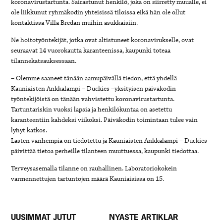
koronavirustartunta. Sairastunut henkilö, joka on siirretty muualle, ei
ole liikkunut ryhmäkodin yhteisissä tiloissa eikä hän ole ollut
kontaktissa Villa Bredan muihin asukkaisiin.
Ne hoitotyöntekijät, jotka ovat altistuneet koronavirukselle, ovat
seuraavat 14 vuorokautta karanteenissa, kaupunki toteaa
tilannekatsauksessaan.
– Olemme saaneet tänään aamupäivällä tiedon, että yhdellä
Kauniaisten Ankkalampi – Duckies –yksityisen päiväkodin
työntekijöistä on tänään vahvistettu koronavirustartunta.
Tartuntariskin vuoksi lapsia ja henkilökuntaa on asetettu
karanteentiin kahdeksi viikoksi. Päiväkodin toimintaan tulee vain
lyhyt katkos.
Lasten vanhempia on tiedotettu ja Kauniaisten Ankkalampi – Duckies
päivittää tietoa perheille tilanteen muuttuessa, kaupunki tiedottaa.
Terveysasemalla tilanne on rauhallinen. Laboratoriokokein
varmennettujen tartuntojen määrä Kauniaisissa on 15.
UUSIMMAT JUTUT
NYASTE ARTIKLAR