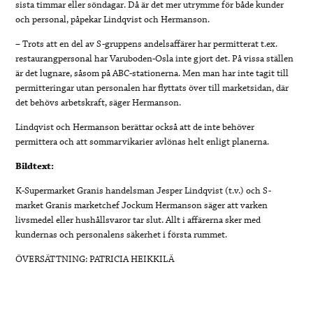
sista timmar eller söndagar. Då är det mer utrymme för både kunder
och personal, påpekar Lindqvist och Hermanson.
– Trots att en del av S-gruppens andelsaffärer har permitterat t.ex.
restaurangpersonal har Varuboden-Osla inte gjort det. På vissa ställen
är det lugnare, såsom på ABC-stationerna. Men man har inte tagit till
permitteringar utan personalen har flyttats över till marketsidan, där
det behövs arbetskraft, säger Hermanson.
Lindqvist och Hermanson berättar också att de inte behöver
permittera och att sommarvikarier avlönas helt enligt planerna.
Bildtext:
K-Supermarket Granis handelsman Jesper Lindqvist (t.v.) och S-
market Granis marketchef Jockum Hermanson säger att varken
livsmedel eller hushållsvaror tar slut. Allt i affärerna sker med
kundernas och personalens säkerhet i första rummet.
ÖVERSÄTTNING: PATRICIA HEIKKILÄ