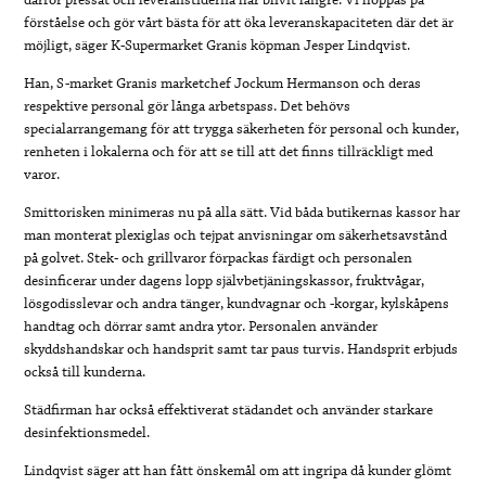
därför pressat och leveranstiderna har blivit längre. Vi hoppas på
förståelse och gör vårt bästa för att öka leveranskapaciteten där det är
möjligt, säger K-Supermarket Granis köpman Jesper Lindqvist.
Han, S-market Granis marketchef Jockum Hermanson och deras
respektive personal gör långa arbetspass. Det behövs
specialarrangemang för att trygga säkerheten för personal och kunder,
renheten i lokalerna och för att se till att det finns tillräckligt med
varor.
Smittorisken minimeras nu på alla sätt. Vid båda butikernas kassor har
man monterat plexiglas och tejpat anvisningar om säkerhetsavstånd
på golvet. Stek- och grillvaror förpackas färdigt och personalen
desinficerar under dagens lopp självbetjäningskassor, fruktvågar,
lösgodisslevar och andra tänger, kundvagnar och -korgar, kylskåpens
handtag och dörrar samt andra ytor. Personalen använder
skyddshandskar och handsprit samt tar paus turvis. Handsprit erbjuds
också till kunderna.
Städfirman har också effektiverat städandet och använder starkare
desinfektionsmedel.
Lindqvist säger att han fått önskemål om att ingripa då kunder glömt