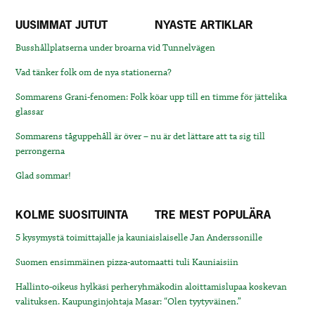
UUSIMMAT JUTUT
NYASTE ARTIKLAR
Busshållplatserna under broarna vid Tunnelvägen
Vad tänker folk om de nya stationerna?
Sommarens Grani-fenomen: Folk köar upp till en timme för jättelika
glassar
Sommarens tåguppehåll är över – nu är det lättare att ta sig till
perrongerna
Glad sommar!
KOLME SUOSITUINTA
TRE MEST POPULÄRA
5 kysymystä toimittajalle ja kauniaislaiselle Jan Anderssonille
Suomen ensimmäinen pizza-automaatti tuli Kauniaisiin
Hallinto-oikeus hylkäsi perheryhmäkodin aloittamislupaa koskevan
valituksen. Kaupunginjohtaja Masar: “Olen tyytyväinen.”