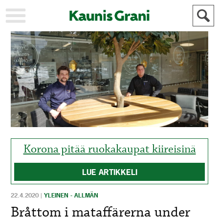
KAUPUNKI
STADEN
AJANKOHTAISTA
AKTUELLT
URHEILU
IDROTT
KULTTUURI
KULTUR
HISTORIA
HISTORIA
YLEINEN
ALLMÄN
FÖR
MAINOSTAJILLE
ANNONSÖRER
Korona pitää ruokakaupat kiireisinä
LUE ARTIKKELI
22.4.2020
|
YLEINEN - ALLMÄN
Bråttom i mataffärerna under