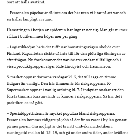
bort att hålla avstånd.
– Personalen påpekar ändå inte om det här utan vi litar på att var och
en håller lämpligt avstånd.
Hamstringen i början av epidemin har lugnat ner sig. Man går nu mer
sällan i butiken, men köper mer per gång.
– Logistikkedjan hade det tufft när hamstringsvågen sköljde över
Finland. Kapaciteten räckte då inte till för den plötsliga ökningen av
efterfrågan. Nu förekommer det varubrister endast tillfälligt och i
vissa produktgrupper, säger både Lindqvist och Hermanson.
S-market öppnar dörrarna vardagar kl. 6, det vill säga en timme
tidigare än vanligt. Den här timmen är för riskgrupperna. K-
Supermarket öppnar i vanlig ordning kl. 7. Lindqvist önskar att den
första timmen bara används av kunder i riskgrupperna. Så har det i
praktiken också gått.
– Specialöppettiderna är mycket populära bland riskgrupperna.
Personalen kommer tidigare på jobb så det finns varor i hyllan genast
på morgonen. Om möjligt är det bra att undvika matbutiken i
rusningstid mellan kl. 15–19, och gå under andra tider, under kvällens