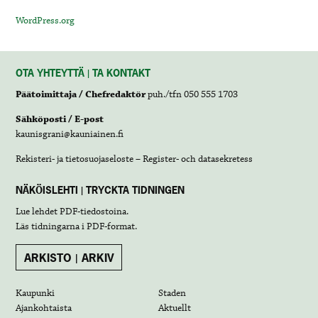
WordPress.org
OTA YHTEYTTÄ | TA KONTAKT
Päätoimittaja / Chefredaktör
puh./tfn 050 555 1703
Sähköposti / E-post
kaunisgrani@kauniainen.fi
Rekisteri- ja tietosuojaseloste – Register- och datasekretess
NÄKÖISLEHTI | TRYCKTA TIDNINGEN
Lue lehdet
PDF-tiedostoina
.
Läs tidningarna i
PDF-format
.
ARKISTO | ARKIV
Kaupunki
Staden
Ajankohtaista
Aktuellt