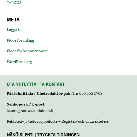
TALOUS
META
Logga in
Flöde för inlägg
Flöde för kommentarer
WordPress.org
OTA YHTEYTTÄ | TA KONTAKT
Päätoimittaja / Chefredaktör
puh./tfn 050 555 1703
Sähköposti / E-post
kaunisgrani@kauniainen.fi
Rekisteri- ja tietosuojaseloste – Register- och datasekretess
NÄKÖISLEHTI | TRYCKTA TIDNINGEN