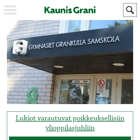
KAUPUNKI
STADEN
AJANKOHTAISTA
AKTUELLT
URHEILU
IDROTT
KULTTUURI
KULTUR
HISTORIA
HISTORIA
YLEINEN
ALLMÄN
FÖR
MAINOSTAJILLE
ANNONSÖRER
Lukiot varautuvat poikkeuksellisiin
ylioppilasjuhliin