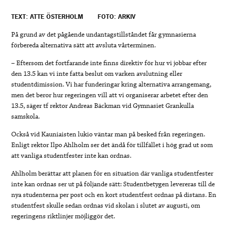
TEXT: ATTE ÖSTERHOLM
FOTO: ARKIV
På grund av det pågående undantagstillståndet får gymnasierna
förbereda alternativa sätt att avsluta vårterminen.
– Eftersom det fortfarande inte finns direktiv för hur vi jobbar efter
den 13.5 kan vi inte fatta beslut om varken avslutning eller
studentdimission. Vi har funderingar kring alternativa arrangemang,
men det beror hur regeringen vill att vi organiserar arbetet efter den
13.5, säger tf rektor Andreas Bäckman vid Gymnasiet Grankulla
samskola.
Också vid Kauniaisten lukio väntar man på besked från regeringen.
Enligt rektor Ilpo Ahlholm ser det ändå för tillfället i hög grad ut som
att vanliga studentfester inte kan ordnas.
Ahlholm berättar att planen för en situation där vanliga studentfester
inte kan ordnas ser ut på följande sätt: Studentbetygen levereras till de
nya studenterna per post och en kort studentfest ordnas på distans. En
studentfest skulle sedan ordnas vid skolan i slutet av augusti, om
regeringens riktlinjer möjliggör det.