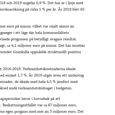
18 och 2019 ungefär 0,9 %. Det här är i linje med
 invånarökning på cirka 1 % per år. År 2019 blev 65
oner euro på minus, vilket var rejält sämre än
gsseger i ett läge där hela kommunfältets
visade prognosen på betydligt svagare resultat.
agt, ca 4,1 miljoner euro på minus. Det här innebär
tiondet Grankulla uppnådde strukturellt positiva
gt 2016-2018. Verksamhetskostnaderna ökade
 med endast 1,7 %. År 2019 utgör även ett undantag
ostnader, de ökade med hela 4,5 % jämfört med
skred ändå verksamhetsbidraget i budgeten.
kapsperioden beror i huvudsak på att
. Beskattningsutfallet var ca 67 miljoner euro,
ns egen prognos med mer än 5 miljoner euro. Det