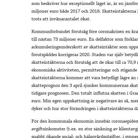
som beskriver hur exceptionellt läget är, är en jämf
miljoner euro både 2017 och 2018. Skatteintäkterna h
trots att invånarantalet ökat.
Kommunförbundet förutsåg före coronakrisen en kraf
till nästan 73 miljoner euro. En delfaktor som förkla
ackumuleringsunderskott av skatteintäkter som up
förutspåddes korrigeras 2020. Staden var själv betydl
skatteintäkterna och förutsåg att de ökar till ca 70
ekonomiska aktiviteten, permitteringar och stigande 
skatteintäkterna kommer att vara betydligt lägre ä
skatteprognos den 3 april sjunker kommunernas skat
tidigare prognosen. Den totalt influtna skatten i Gran
euro. Min egen uppskattning är negativare än så, 
dyker och hur stor förändringen i skatteintäkterna 
För den kommunala ekonomin innebär coronaepidemi
avgiftsinkomster (t.ex. en stor sänkning av klientavg
snabbt ökande social- och hälsovårdsutgifter, i synn