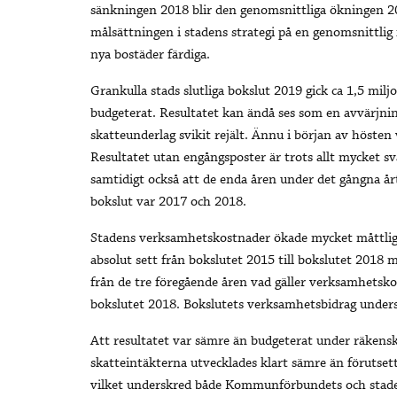
sänkningen 2018 blir den genomsnittliga ökningen 20
målsättningen i stadens strategi på en genomsnittlig
nya bostäder färdiga.
Grankulla stads slutliga bokslut 2019 gick ca 1,5 milj
budgeterat. Resultatet kan ändå ses som en avvärjnin
skatteunderlag svikit rejält. Ännu i början av hösten 
Resultatet utan engångsposter är trots allt mycket sv
samtidigt också att de enda åren under det gångna år
bokslut var 2017 och 2018.
Stadens verksamhetskostnader ökade mycket måttli
absolut sett från bokslutet 2015 till bokslutet 2018
från de tre föregående åren vad gäller verksamhetsk
bokslutet 2018. Bokslutets verksamhetsbidrag under
Att resultatet var sämre än budgeterat under räkens
skatteintäkterna utvecklades klart sämre än förutsett
vilket underskred både Kommunförbundets och stade