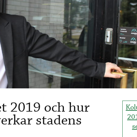
t 2019 och hur
Kol
verkar stadens
201
s