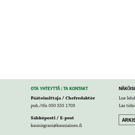
OTA YHTEYTTÄ | TA KONTAKT
NÄKÖISL
Päätoimittaja / Chefredaktör
Lue leh
puh./tfn 050 555 1703
Läs tidn
Sähköposti / E-post
ARKIS
kaunisgrani@kauniainen.fi