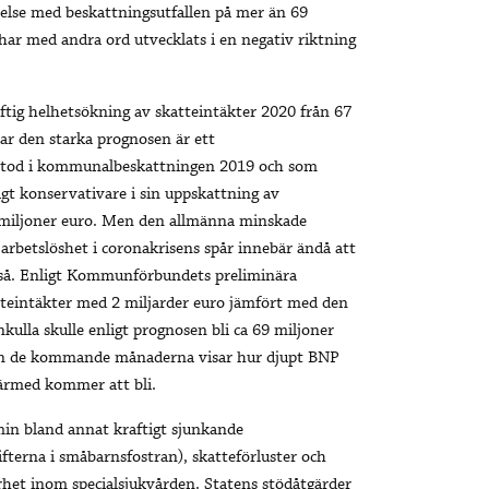
örelse med beskattningsutfallen på mer än 69
ar med andra ord utvecklats i en negativ riktning
tig helhetsökning av skatteintäkter 2020 från 67
rar den starka prognosen är ett
pstod i kommunalbeskattningen 2019 och som
igt konservativare i sin uppskattning av
,9 miljoner euro. Men den allmänna minskade
arbetslöshet i coronakrisens spår innebär ändå att
n så. Enligt Kommunförbundets preliminära
teintäkter med 2 miljarder euro jämfört med den
kulla skulle enligt prognosen bli ca 69 miljoner
men de kommande månaderna visar hur djupt BNP
därmed kommer att bli.
n bland annat kraftigt sjunkande
ifterna i småbarnsfostran), skatteförluster och
erhet inom specialsjukvården. Statens stödåtgärder