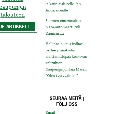
ja kauniaislaiselle Jan
kaupungin
Anderssonille
talouteen
Suomen ensimmäinen
UE ARTIKKELI
pizza-automaatti tuli
Kauniaisiin
Hallinto-oikeus hylkäsi
perheryhmäkodin
aloittamislupaa koskevan
valituksen.
Kaupunginjohtaja Masar:
“Olen tyytyväinen.”
SEURAA MEITÄ |
FÖLJ OSS
Email