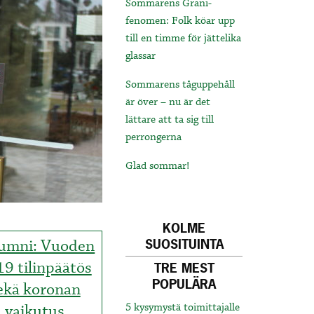
Sommarens Grani-
fenomen: Folk köar upp
till en timme för jättelika
glassar
Sommarens tåguppehåll
är över – nu är det
lättare att ta sig till
perrongerna
Glad sommar!
KOLME
umni: Vuoden
SUOSITUINTA
9 tilinpäätös
TRE MEST
POPULÄRA
ekä koronan
vaikutus
5 kysymystä toimittajalle