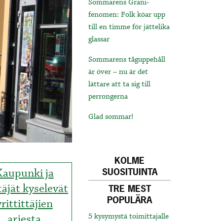
Sommarens Grani-
fenomen: Folk köar upp
till en timme för jättelika
glassar
Sommarens tåguppehåll
är över – nu är det
lättare att ta sig till
perrongerna
Glad sommar!
KOLME
Kaupunki ja
SUOSITUINTA
täjät kyselevät
TRE MEST
POPULÄRA
yrittittäjien
arjesta​
5 kysymystä toimittajalle