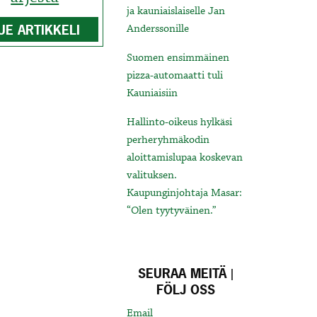
ja kauniaislaiselle Jan
UE ARTIKKELI
Anderssonille
Suomen ensimmäinen
pizza-automaatti tuli
Kauniaisiin
Hallinto-oikeus hylkäsi
perheryhmäkodin
aloittamislupaa koskevan
valituksen.
Kaupunginjohtaja Masar:
“Olen tyytyväinen.”
SEURAA MEITÄ |
FÖLJ OSS
Email