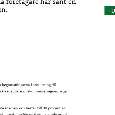
a företagare har sänt en
en.
L
h begränsningarna i anslutning till
i Grankulla som ekonomisk region, säger
branschen och består till 90 procent av
et annat område med en liknande profil.