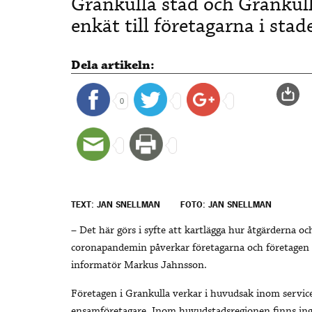
Grankulla stad och Grankull
enkät till företagarna i stad
Dela artikeln:
0
TEXT: JAN SNELLMAN
FOTO: JAN SNELLMAN
– Det här görs i syfte att kartlägga hur åtgärderna oc
coronapandemin påverkar företagarna och företagen 
informatör Markus Jahnsson.
Företagen i Grankulla verkar i huvudsak inom service
ensamföretagare.
Inom huvudstadsregionen finns ing