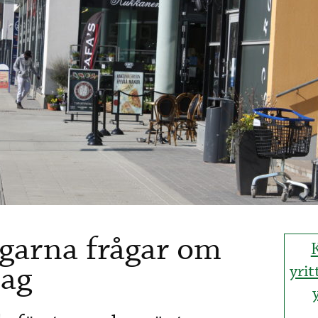
agarna frågar om
dag
yrit