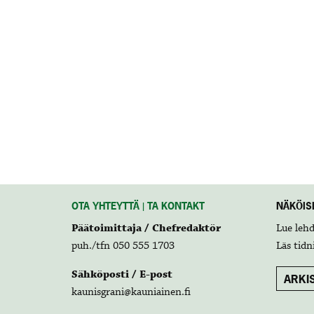
OTA YHTEYTTÄ | TA KONTAKT
NÄKÖISL
Päätoimittaja / Chefredaktör
Lue leh
puh./tfn 050 555 1703
Läs tidn
Sähköposti / E-post
ARKIS
kaunisgrani@kauniainen.fi