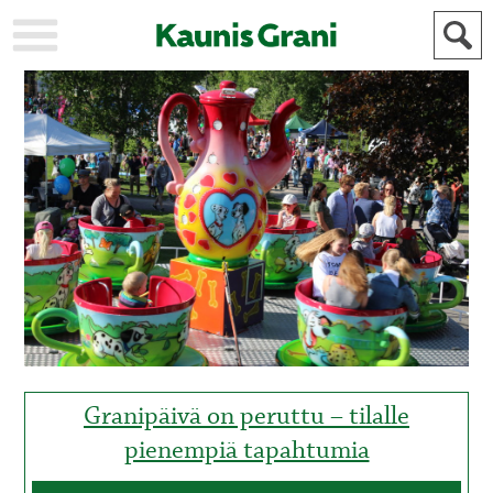
KAUPUNKI
STADEN
AJANKOHTAISTA
AKTUELLT
URHEILU
IDROTT
KULTTUURI
KULTUR
HISTORIA
HISTORIA
YLEINEN
ALLMÄN
FÖR
MAINOSTAJILLE
ANNONSÖRER
Granipäivä on peruttu – tilalle
pienempiä tapahtumia