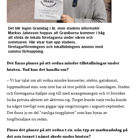
Det blir ingen Granidag i år, men stadens informatör
Markus Jahnsson hoppas att Graniborna kommer i håg
att stöda de lokala företagarna under våren och
sommaren. Här visar han upp stadens,
företagarföreningens och lokaltidningens annons med
samma förhoppning.
Det finns planer på att ordna mindre tillställningar under
hösten. Vad kan det handla om?
– Vi har talat om att ordna mindre konserter, utebio, gatukonst,
loppmarknad mm. som inte har så stor publik som Granidagen. Staden
och företagarna hjälper nog till med arrangemangen och vi försöker
locka privata aktörer att aktivera sig. Torget kunde varje vecka kunde
ha något trevligt som piggar upp omgivningen i augusti-september.
Det finns ju en del ”vanliga torgplatser” som kan hyras av
torgförsäljare nu redan.
Finns det planer på att ordna t.ex. nån typ av marknadsdag på
det nya torget i något skede under hösten?