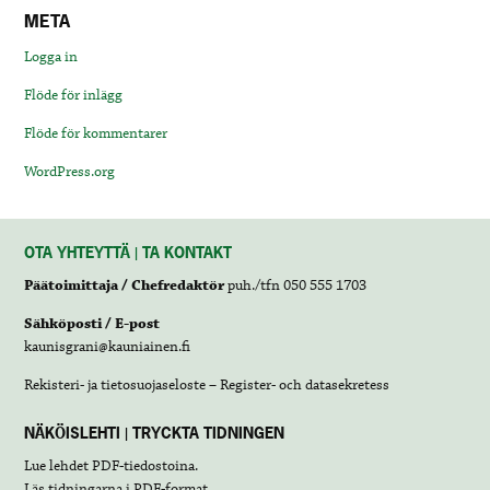
META
Logga in
Flöde för inlägg
Flöde för kommentarer
WordPress.org
OTA YHTEYTTÄ | TA KONTAKT
Päätoimittaja / Chefredaktör
puh./tfn 050 555 1703
Sähköposti / E-post
kaunisgrani@kauniainen.fi
Rekisteri- ja tietosuojaseloste – Register- och datasekretess
NÄKÖISLEHTI | TRYCKTA TIDNINGEN
Lue lehdet
PDF-tiedostoina
.
Läs tidningarna i
PDF-format
.