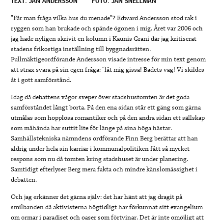
TEXT: JAN ANDERSSON
FOTO: JAN SNELLMAN
”Får man fråga vilka hus du menade”? Edward Andersson stod rak i
ryggen som han brukade och spände ögonen i mig. Året var 2006 och
jag hade nyligen skrivit en kolumn i Kaunis Grani där jag kritiserat
stadens frikostiga inställning till byggnadsrätten.
Fullmäktigeordförande Andersson visade intresse för min text genom
att strax svara på sin egen fråga: “låt mig gissa! Badets väg! Vi skildes
åt i gott samförstånd.
Idag då debattens vågor sveper över stadshustomten är det goda
samförståndet långt borta. På den ena sidan står ett gäng som gärna
utmålas som hopplösa romantiker och på den andra sidan ett sällskap
som måhända har suttit lite för länge på sina höga hästar.
Samhällstekniska nämndens ordförande Finn Berg berättar att han
aldrig under hela sin karriär i kommunalpolitiken fått så mycket
respons som nu då tomten kring stadshuset är under planering.
Samtidigt efterlyser Berg mera fakta och mindre känslomässighet i
debatten.
Och jag erkänner det gärna själv: det har hänt att jag dragit på
smilbanden då aktivisterna högtidligt har förkunnat sitt evangelium
om ormar i paradiset och oaser som förtvinar. Det är inte omöjligt att