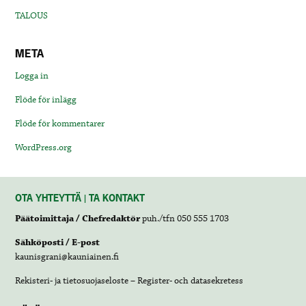
TALOUS
META
Logga in
Flöde för inlägg
Flöde för kommentarer
WordPress.org
OTA YHTEYTTÄ | TA KONTAKT
Päätoimittaja / Chefredaktör
puh./tfn 050 555 1703
Sähköposti / E-post
kaunisgrani@kauniainen.fi
Rekisteri- ja tietosuojaseloste – Register- och datasekretess