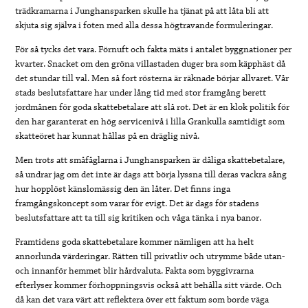
trädkramarna i Junghansparken skulle ha tjänat på att låta bli att
skjuta sig själva i foten med alla dessa högtravande formuleringar.
För så tycks det vara. Förnuft och fakta mäts i antalet byggnationer per
kvarter. Snacket om den gröna villastaden duger bra som käpphäst då
det stundar till val. Men så fort rösterna är räknade börjar allvaret. Vår
stads beslutsfattare har under lång tid med stor framgång berett
jordmånen för goda skattebetalare att slå rot. Det är en klok politik för
den har garanterat en hög servicenivå i lilla Grankulla samtidigt som
skatteöret har kunnat hållas på en dräglig nivå.
Men trots att småfåglarna i Junghansparken är dåliga skattebetalare,
så undrar jag om det inte är dags att börja lyssna till deras vackra sång
hur hopplöst känslomässig den än låter. Det finns inga
framgångskoncept som varar för evigt. Det är dags för stadens
beslutsfattare att ta till sig kritiken och våga tänka i nya banor.
Framtidens goda skattebetalare kommer nämligen att ha helt
annorlunda värderingar. Rätten till privatliv och utrymme både utan-
och innanför hemmet blir hårdvaluta. Fakta som byggivrarna
efterlyser kommer förhoppningsvis också att behålla sitt värde. Och
då kan det vara värt att reflektera över ett faktum som borde väga