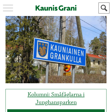
KAUPUNKI
STADEN
AJANKOHTAISTA
AKTUELLT
URHEILU
IDROTT
KULTTUURI
KULTUR
HISTORIA
HISTORIA
YLEINEN
ALLMÄN
FÖR
MAINOSTAJILLE
ANNONSÖRER
Kolumni: Småfåglarna i
Junghansparken