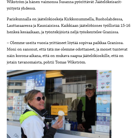
Wikström ja hänen vaimonsa Susanna pyörittävät Jäätelökeisarit-
yritystä yhdessä.
Pariskunnalla on jäätelökioskeja Kirkkonummella, Ruoholahdessa,
Lauttasaaressa ja Kauniaisissa. Kaikkiaan jäätelöbisnes työllistää 15-16
henkeä kesäaikaan, ja työntekijöistä neljä työskentelee Granissa.
– Olemme useita vuosia yrittäneet löytää sopivaa paikkaa Granissa.
Moni on sanonut, että tätä me olemme odottaneet, ja monet tuntevat
näin korona-aikana, että on mukava saapua jäätelökioskille, että on
jotain tavanomaista, pohtii Tomas Wikström.