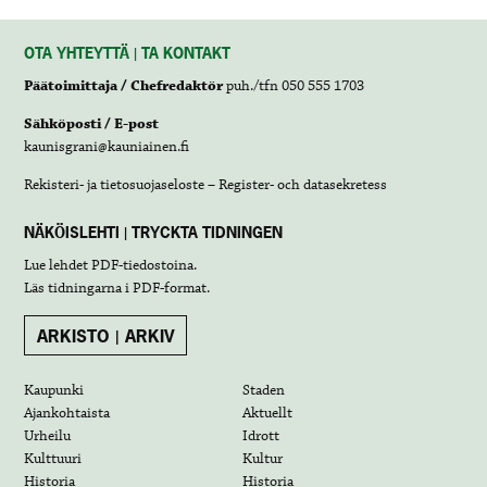
OTA YHTEYTTÄ | TA KONTAKT
Päätoimittaja / Chefredaktör
puh./tfn 050 555 1703
Sähköposti / E-post
kaunisgrani@kauniainen.fi
Rekisteri- ja tietosuojaseloste – Register- och datasekretess
NÄKÖISLEHTI | TRYCKTA TIDNINGEN
Lue lehdet
PDF-tiedostoina
.
Läs tidningarna i
PDF-format
.
ARKISTO | ARKIV
Kaupunki
Staden
Ajankohtaista
Aktuellt
Urheilu
Idrott
Kulttuuri
Kultur
Historia
Historia