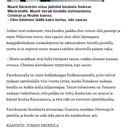
Maarit Bäckström ostaa jäätelöä kioskista Andreas
Wikströmiltä. Maarit vieraili kioskilla lastenlastensa
Corinnan ja Noahin kanssa.
– Eilen kävimme täällä kaksi kertaa, hän nauraa.
Jotkut ovat todenneet, että kioskin paikka olisi voinut olla parempi ja
myös Wikström toivoi, että sijainti olisi ollut lähempänä
kauppakeskuksen sisäänkäyntiä tai rakennuksen toisella puolella,
mutta se ei sopinut muun muassa sähkön ulosotolle pääsyn takia.
– Mutta asiakkaat ovat kyllä löytäneet tänne, vaikka olemme hieman
sivussa. Olemme aloitukseen tyytyväisiä, hän sanoo.
Pariskunnalla on myös kukkakauppa Kirkkonummella, ja he tulivat
mukaan jäätelöalalle viisi vuotta sitten, koska Tomaksen mukaan
kesällä on kukka-alalla hiljaisempaa. Tänne tulemiseen on Tomasin
mukaan vaikuttanut, että paikka on tuttu, koska hän on asunut ja
käynyt koulua Kauniaisissa, ja että väki on toivonut jäätelökioskia.
Pariskunnan kioskeista ainoastaan Granissa myydään Mövenpick-
jäätelöä, ja kioski on auki joka päivä elo-syyskuuhun asti.
KÄÄNNÖS: JUHANI HEIKKILÄ