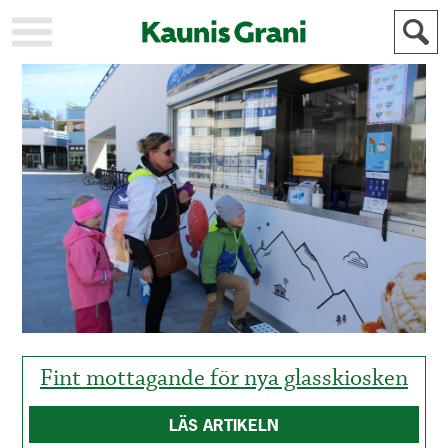
KAUPUNKI
STADEN
AJANKOHTAISTA
AKTUELLT
URHEILU
IDROTT
KULTTUURI
KULTUR
HISTORIA
HISTORIA
YLEINEN
ALLMÄN
FÖR
MAINOSTAJILLE
ANNONSÖRER
Fint mottagande för nya glasskiosken
LÄS ARTIKELN