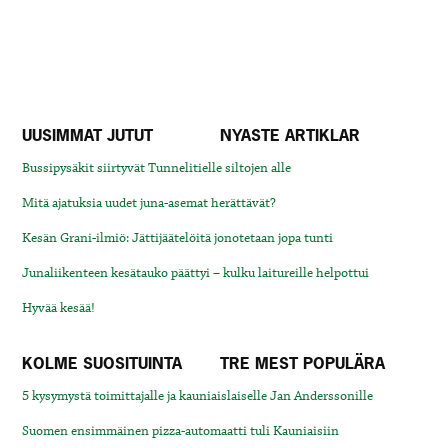
UUSIMMAT JUTUT
NYASTE ARTIKLAR
Bussipysäkit siirtyvät Tunnelitielle siltojen alle
Mitä ajatuksia uudet juna-asemat herättävät?
Kesän Grani-ilmiö: Jättijäätelöitä jonotetaan jopa tunti
Junaliikenteen kesätauko päättyi – kulku laitureille helpottui
Hyvää kesää!
KOLME SUOSITUINTA
TRE MEST POPULÄRA
5 kysymystä toimittajalle ja kauniaislaiselle Jan Anderssonille
Suomen ensimmäinen pizza-automaatti tuli Kauniaisiin