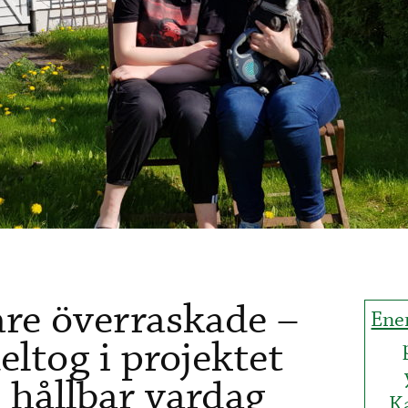
are överraskade –
Ene
eltog i projektet
n hållbar vardag
K