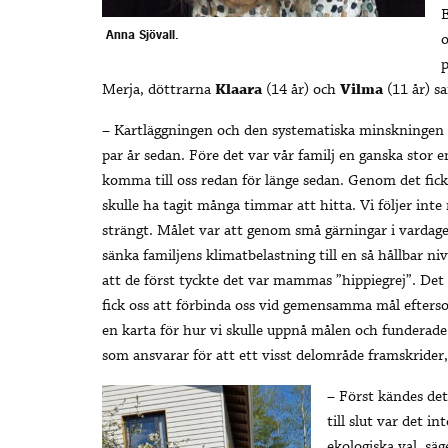
E
Anna Sjövall.
o
p
Merja, döttrarna
Klaara
(14 år) och
Vilma
(11 år) 
– Kartläggningen och den systematiska minskningen av
par år sedan. Före det var vår familj en ganska stor e
komma till oss redan för länge sedan. Genom det fick
skulle ha tagit många timmar att hitta. Vi följer inte 
strängt. Målet var att genom små gärningar i varda
sänka familjens klimatbelastning till en så hållbar ni
att de först tyckte det var mammas ”hippiegrej”. De
fick oss att förbinda oss vid gemensamma mål efters
en karta för hur vi skulle uppnå målen och funderade
som ansvarar för att ett visst delområde framskrider,
– Först kändes det
till slut var det i
ekologiska val, säg