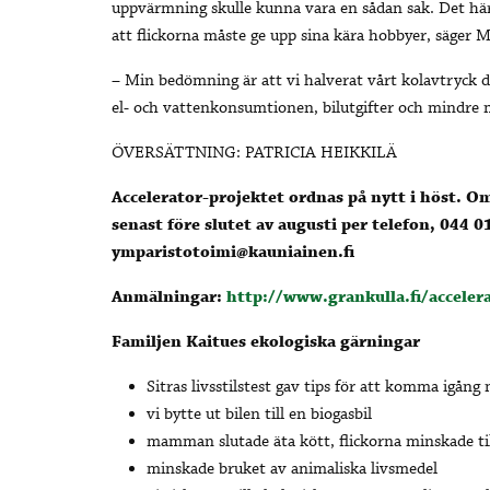
uppvärmning skulle kunna vara en sådan sak. Det här k
att flickorna måste ge upp sina kära hobbyer, säger M
– Min bedömning är att vi halverat vårt kolavtryck de
el- och vattenkonsumtionen, bilutgifter och mindre 
ÖVERSÄTTNING: PATRICIA HEIKKILÄ
Accelerator-projektet ordnas på nytt i höst. O
senast före slutet av augusti per telefon, 044 0
ymparistotoimi@kauniainen.fi
Anmälningar:
http://www.grankulla.fi/acceler
Familjen Kaitues ekologiska gärningar
Sitras livsstilstest gav tips för att komma igång n
vi bytte ut bilen till en biogasbil
mamman slutade äta kött, flickorna minskade til
minskade bruket av animaliska livsmedel