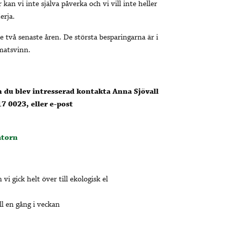
an vi inte själva påverka och vi vill inte heller
erja.
 två senaste åren. De största besparingarna är i
matsvinn.
m du blev intresserad kontakta Anna Sjövall
17 0023, eller e-post
atorn
 vi gick helt över till ekologisk el
l en gång i veckan