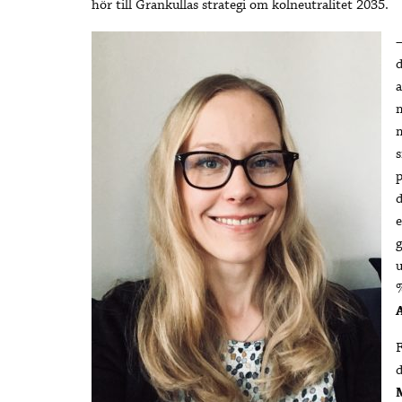
hör till Grankullas strategi om kolneutralitet 2035.
–
d
a
m
m
p
d
e
%
F