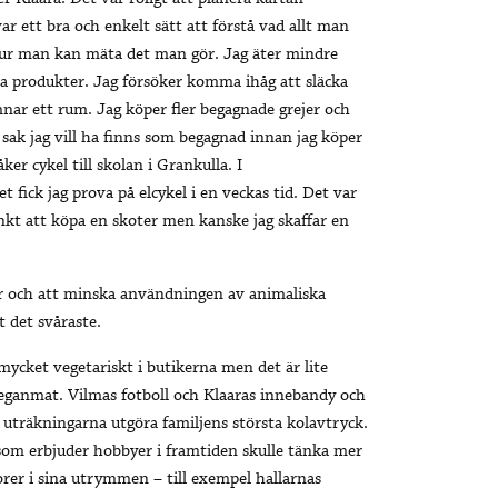
ar ett bra och enkelt sätt att förstå vad allt man
ur man kan mäta det man gör. Jag äter mindre
a produkter. Jag försöker komma ihåg att släcka
nar ett rum. Jag köper fler begagnade grejer och
n sak jag vill ha finns som begagnad innan jag köper
åker cykel till skolan i Grankulla. I
t fick jag prova på elcykel i en veckas tid. Det var
änkt att köpa en skoter men kanske jag skaffar en
r och att minska användningen av animaliska
t det svåraste.
mycket vegetariskt i butikerna men det är lite
veganmat. Vilmas fotboll och Klaaras innebandy och
i uträkningarna utgöra familjens största kolavtryck.
som erbjuder hobbyer i framtiden skulle tänka mer
orer i sina utrymmen – till exempel hallarnas