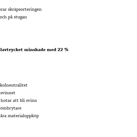
erar skräpsorteringen
och på stugan
olavtrycket minskade med 22 %
kolneutralitet
 svinnet
hotar att bli svinn
trömbrytare
 våra materialuppköp