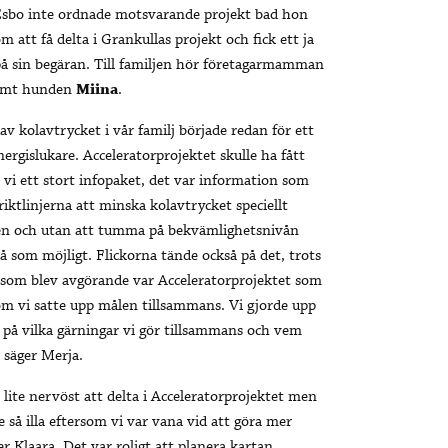
sbo inte ordnade motsvarande projekt bad hon
m att få delta i Grankullas projekt och fick ett ja
å sin begäran. Till familjen hör företagarmamman
samt hunden
Miina
.
 kolavtrycket i vår familj började redan för ett
nergislukare. Acceleratorprojektet skulle ha fått
 vi ett stort infopaket, det var information som
riktlinjerna att minska kolavtrycket speciellt
gen och utan att tumma på bekvämlighetsnivån
vå som möjligt. Flickorna tände också på det, trots
t som blev avgörande var Acceleratorprojektet som
om vi satte upp målen tillsammans. Vi gjorde upp
 på vilka gärningar vi gör tillsammans och vem
 säger Merja.
 lite nervöst att delta i Acceleratorprojektet men
nte så illa eftersom vi var vana vid att göra mer
er Klaara. Det var roligt att planera kartan