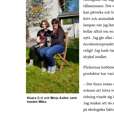
tillsammans. Det v
kan påverka och h
kött och animalisk
lampan när jag läm
kollar alltid om e
nytt. Jag går eller 
Acceleratorprojekte
roligt! Jag hade t
elcykel istället.
Flickornas hobbye
produkter har vari
– Det finns redan 
svårare att hitta 
ridning visade sig 
Klaara (t.v) och Merja Kaitue samt
hunden Miina.
Jag önskar att de 
på ekologiska fakt