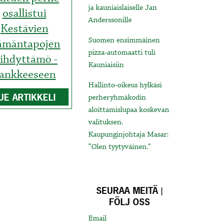
ja kauniaislaiselle Jan
osallistui
Anderssonille
Kestävien
Suomen ensimmäinen
ämäntapojen
pizza-automaatti tuli
iihdyttämö -
Kauniaisiin
ankkeeseen
Hallinto-oikeus hylkäsi
UE ARTIKKELI
perheryhmäkodin
aloittamislupaa koskevan
valituksen.
Kaupunginjohtaja Masar:
“Olen tyytyväinen.”
SEURAA MEITÄ |
FÖLJ OSS
Email