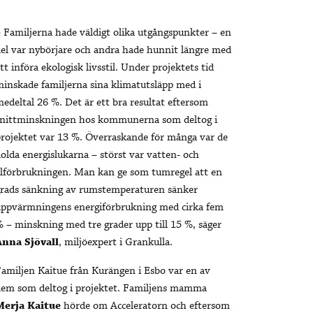
 Familjerna hade väldigt olika utgångspunkter – en
el var nybörjare och andra hade hunnit längre med
tt införa ekologisk livsstil. Under projektets tid
inskade familjerna sina klimatutsläpp med i
edeltal 26 %. Det är ett bra resultat eftersom
snittminskningen hos kommunerna som deltog i
rojektet var 13 %. Överraskande för många var de
olda energislukarna – störst var vatten- och
lförbrukningen. Man kan ge som tumregel att en
grads sänkning av rumstemperaturen sänker
uppvärmningens energiförbrukning med cirka fem
 – minskning med tre grader upp till 15 %, säger
Anna Sjövall
, miljöexpert i Grankulla.
amiljen Kaitue från Kurängen i Esbo var en av
dem som deltog i projektet. Familjens mamma
Merja Kaitue
hörde om Acceleratorn och eftersom