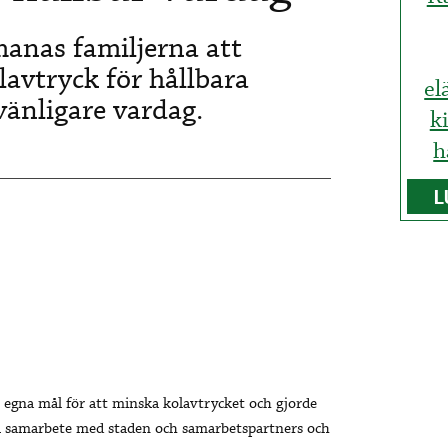
manas familjerna att
lavtryck för hållbara
el
änligare vardag.
k
h
L
 egna mål för att minska kolavtrycket och gjorde
 i samarbete med staden och samarbetspartners och