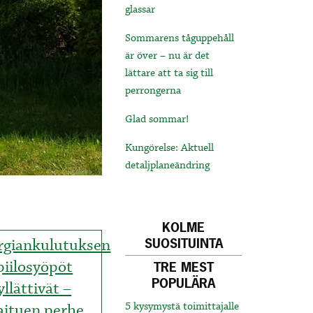
glassar
Sommarens tåguppehåll
är över – nu är det
lättare att ta sig till
perrongerna
Glad sommar!
Kungörelse: Aktuell
detaljplaneändring
KOLME
rgiankulutuksen
SUOSITUINTA
piilosyöpöt
TRE MEST
POPULÄRA
yllättivät –
aituen perhe
5 kysymystä toimittajalle