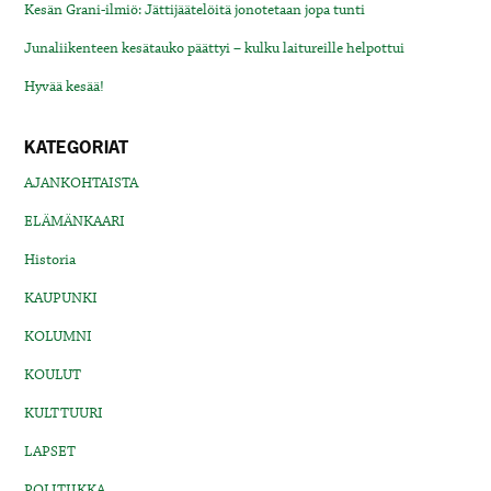
Kesän Grani-ilmiö: Jättijäätelöitä jonotetaan jopa tunti
Junaliikenteen kesätauko päättyi – kulku laitureille helpottui
Hyvää kesää!
KATEGORIAT
AJANKOHTAISTA
ELÄMÄNKAARI
Historia
KAUPUNKI
KOLUMNI
KOULUT
KULTTUURI
LAPSET
POLITIIKKA