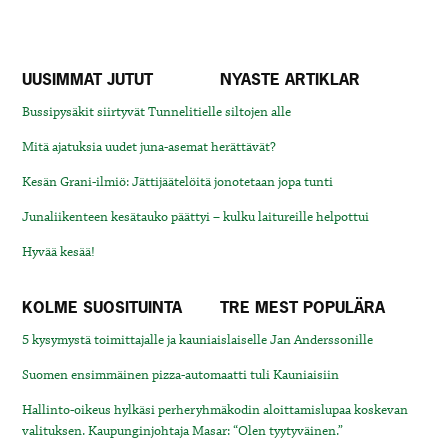
UUSIMMAT JUTUT
NYASTE ARTIKLAR
Bussipysäkit siirtyvät Tunnelitielle siltojen alle
Mitä ajatuksia uudet juna-asemat herättävät?
Kesän Grani-ilmiö: Jättijäätelöitä jonotetaan jopa tunti
Junaliikenteen kesätauko päättyi – kulku laitureille helpottui
Hyvää kesää!
KOLME SUOSITUINTA
TRE MEST POPULÄRA
5 kysymystä toimittajalle ja kauniaislaiselle Jan Anderssonille
Suomen ensimmäinen pizza-automaatti tuli Kauniaisiin
Hallinto-oikeus hylkäsi perheryhmäkodin aloittamislupaa koskevan
valituksen. Kaupunginjohtaja Masar: “Olen tyytyväinen.”