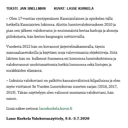
TEKSTI: JAN SNELLMAN
KUVAT: LASSE KURKELA
– Olen 17-vuotias syntyperäinen Kauniaislainen ja opiskelen tällä
hetkellä Kauniaisten lukiossa. Aloitin luontovalokuvauksen 2010 ja
pian sen jälkeen valokuvasin jo ensimmäistä kertaa karhuja ja ahmoja
piilokojusta, hän kertoo kaupungin nettisivuilla.
Vuodesta 2012 hän on kuvannut järjestelmäkameralla, täysin
manuaaliasetuksilla ja käyttäen isoja valovoimaisia objektiiveja. Siitä
lähtien hän on kulkenut Suomessa eri hienoissa luontokohteissa ja
valokuvannut unohtumattomia hetkiä luonnossa sekä lintujen ja
nisäkkäiden elämässä.
– Lukuisia valokuviani on palkittu kansainvälisissä kilpailuissa ja olen
myös voittanut 3x Vuoden Luontokuvan nuorten sarjan (2016, 2017,
2019). Tähän näyttelyyn olen valinnut muutamia valokuviani, hän
sanoo.
Lisää näkee netissä:
lassekurkela.kuvat.fi
Lasse Kurkela Valokuvanäyttely,
9.6.-3.7.2020