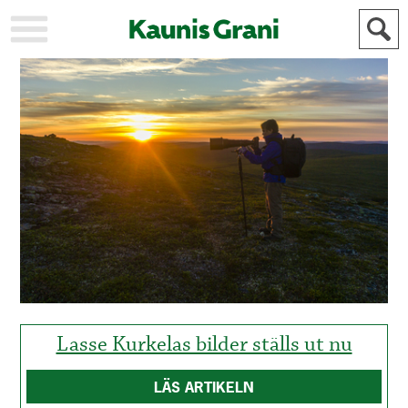
KAUPUNKI
STADEN
AJANKOHTAISTA
AKTUELLT
URHEILU
IDROTT
KULTTUURI
KULTUR
HISTORIA
HISTORIA
YLEINEN
ALLMÄN
FÖR
MAINOSTAJILLE
ANNONSÖRER
Lasse Kurkelas bilder ställs ut nu
LÄS ARTIKELN