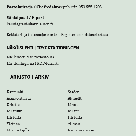
Päätoimittaja / Chefredaktör
puh./tfn 050 555 1703
Sähköposti / E-post
kaunisgrani@kauniainen.fi
Rekisteri- ja tietosuojaseloste – Register- och datasekretess
NÄKÖISLEHTI | TRYCKTA TIDNINGEN
Lue lehdet
PDF-tiedostoina
.
Läs tidningarna i
PDF-format
.
ARKISTO | ARKIV
Kaupunki
Staden
Ajankohtaista
Aktuellt
Urheilu
Idrott
Kulttuuri
Kultur
Historia
Historia
Yleinen
Allmän
Mainostajille
För annonsörer