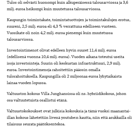
Tulos oli selvästi huonompi kuin alkuperäisessä talousarviossa ja 3,6
milj. euroa heikompi kuin muutetussa talousarviossa.
Kaupungin toimintakate, toimintatuottojen ja toimintakulujen erotus,
suureni, 2,5 milj. euroa eli 4,3 % verrattuna edelliseen vuoteen.
Vuosikate oli noin 4,2 milj. euroa pienempi kuin muutetussa
talousarviossa.
Investointimenot olivat edelleen hyvin suuret 11,4 milj. euroa
(edellisenä vuonna 10,4 milj. euroa). Vuoden aikana toteutui useita
isoja investointeja. Suurin oli keskustan infrastruktuuri, 2,9 milj.
euroa. Investointimenoja rahoitettiin pääosin omalla
tulorahoituksella. Kaupungilla oli 2 miljoonaa euroa lyhytaikaista
lainaa vuoden lopussa.
Valtuuston kokous Villa Junghansissa oli ns. hybriidikokous, johon
osa valtuutetuista osallistui etänä.
Valtuustokokoukset ovat julkisia kokouksia ja tämä vuoksi maanantai-
illan kokous lähetettiin livenä youtube:n kautta, niin että asukkailla oli
tilaisuus seurata päätöksentekoa.