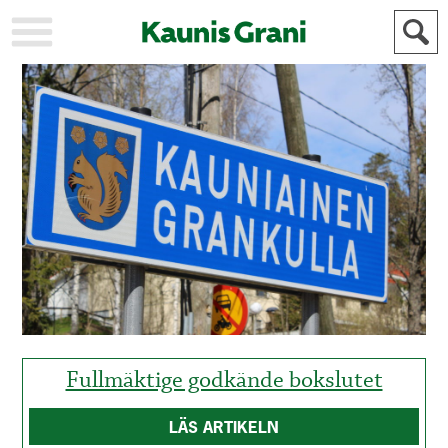
KAUPUNKI
STADEN
AJANKOHTAISTA
AKTUELLT
URHEILU
IDROTT
KULTTUURI
KULTUR
HISTORIA
HISTORIA
YLEINEN
ALLMÄN
FÖR
MAINOSTAJILLE
ANNONSÖRER
Fullmäktige godkände bokslutet
LÄS ARTIKELN