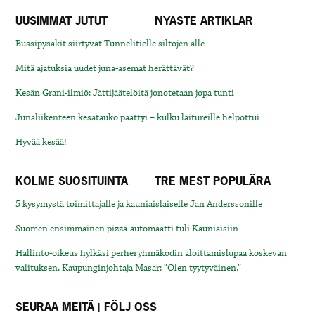
UUSIMMAT JUTUT
NYASTE ARTIKLAR
Bussipysäkit siirtyvät Tunnelitielle siltojen alle
Mitä ajatuksia uudet juna-asemat herättävät?
Kesän Grani-ilmiö: Jättijäätelöitä jonotetaan jopa tunti
Junaliikenteen kesätauko päättyi – kulku laitureille helpottui
Hyvää kesää!
KOLME SUOSITUINTA
TRE MEST POPULÄRA
5 kysymystä toimittajalle ja kauniaislaiselle Jan Anderssonille
Suomen ensimmäinen pizza-automaatti tuli Kauniaisiin
Hallinto-oikeus hylkäsi perheryhmäkodin aloittamislupaa koskevan
valituksen. Kaupunginjohtaja Masar: “Olen tyytyväinen.”
SEURAA MEITÄ | FÖLJ OSS