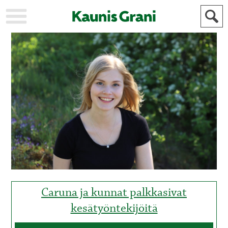
KAUPUNKI
STADEN
AJANKOHTAISTA
AKTUELLT
URHEILU
IDROTT
KULTTUURI
KULTUR
HISTORIA
HISTORIA
YLEINEN
ALLMÄN
FÖR
MAINOSTAJILLE
ANNONSÖRER
Caruna ja kunnat palkkasivat
kesätyöntekijöitä