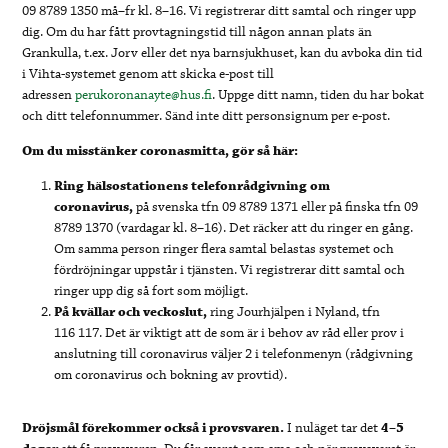
09 8789 1350 må–fr kl. 8–16. Vi registrerar ditt samtal och ringer upp
dig. Om du har fått provtagningstid till någon annan plats än
Grankulla, t.ex. Jorv eller det nya barnsjukhuset, kan du avboka din tid
i Vihta-systemet genom att skicka e-post till
adressen
perukoronanayte@hus.fi
. Uppge ditt namn, tiden du har bokat
och ditt telefonnummer. Sänd inte ditt personsignum per e-post.
Om du misstänker coronasmitta, gör så här:
Ring hälsostationens telefonrådgivning om
coronavirus,
på svenska tfn 09 8789 1371 eller på finska tfn 09
8789 1370 (vardagar kl. 8–16). Det räcker att du ringer en gång.
Om samma person ringer flera samtal belastas systemet och
fördröjningar uppstår i tjänsten. Vi registrerar ditt samtal och
ringer upp dig så fort som möjligt.
På kvällar och veckoslut,
ring Jourhjälpen i Nyland, tfn
116 117. Det är viktigt att de som är i behov av råd eller prov i
anslutning till coronavirus väljer 2 i telefonmenyn (rådgivning
om coronavirus och bokning av provtid).
Dröjsmål förekommer också i provsvaren.
I nuläget tar det
4–5