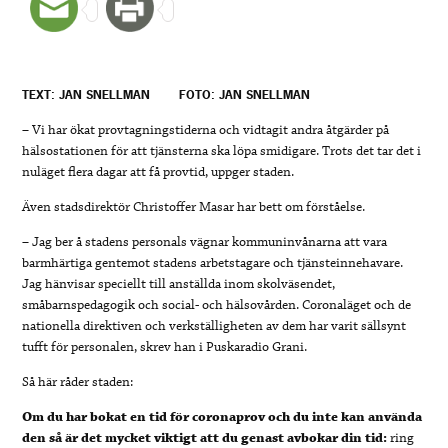
TEXT: JAN SNELLMAN
FOTO: JAN SNELLMAN
– Vi har ökat provtagningstiderna och vidtagit andra åtgärder på
hälsostationen för att tjänsterna ska löpa smidigare. Trots det tar det i
nuläget flera dagar att få provtid, uppger staden.
Även stadsdirektör Christoffer Masar har bett om förståelse.
– Jag ber å stadens personals vägnar kommuninvånarna att vara
barmhärtiga gentemot stadens arbetstagare och tjänsteinnehavare.
Jag hänvisar speciellt till anställda inom skolväsendet,
småbarnspedagogik och social- och hälsovården. Coronaläget och de
nationella direktiven och verkställigheten av dem har varit sällsynt
tufft för personalen, skrev han i Puskaradio Grani.
Så här råder staden:
Om du har bokat en tid för coronaprov och du inte kan använda
den så är det mycket viktigt att du genast avbokar din tid:
ring