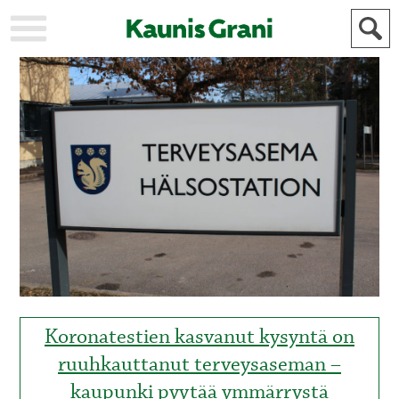
KAUPUNKI
STADEN
AJANKOHTAISTA
AKTUELLT
URHEILU
IDROTT
KULTTUURI
KULTUR
HISTORIA
HISTORIA
YLEINEN
ALLMÄN
FÖR
MAINOSTAJILLE
ANNONSÖRER
Koronatestien kasvanut kysyntä on
ruuhkauttanut terveysaseman –
kaupunki pyytää ymmärrystä