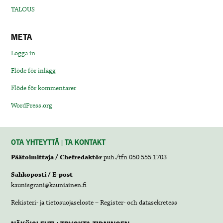
TALOUS
META
Logga in
Flöde för inlägg
Flöde för kommentarer
WordPress.org
OTA YHTEYTTÄ | TA KONTAKT
Päätoimittaja / Chefredaktör
puh./tfn 050 555 1703
Sähköposti / E-post
kaunisgrani@kauniainen.fi
Rekisteri- ja tietosuojaseloste – Register- och datasekretess