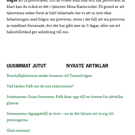
dagar
att få provsvaren. Du får svaret som sms och när provsvaret är
klart kan du också se det i tjänsten Mina Kanta-sidor. På grund av att
tjänsterna redan förut är hårt belastade, ber vi att ni inte ökar
belastningen med frågor om provsvar, utom i det fall att era provsvar
är märkbart försenade, dvs det har gått mer än 5 dagar, eller om ert
hälsotillstånd ger anledning till oro.
UUSIMMAT JUTUT
NYASTE ARTIKLAR
Busshållplatserna under broarna vid Tunnelvägen
Vad tänker folk om de nya stationerna?
Sommarens Grani-fenomen: Folk köar upp till en timme för jättelika
glassar
Sommarens tåguppehåll är över – nu är det lättare att ta sig till
perrongerna
Glad sommar!