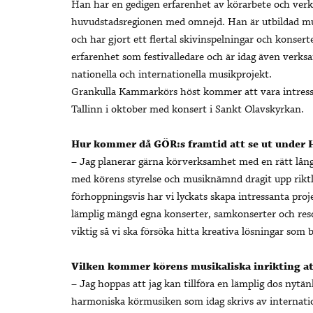
Han har en gedigen erfarenhet av körarbete och verkar
huvudstadsregionen med omnejd. Han är utbildad mus
och har gjort ett flertal skivinspelningar och konser
erfarenhet som festivalledare och är idag även verks
nationella och internationella musikprojekt.
Grankulla Kammarkörs höst kommer att vara intressan
Tallinn i oktober med konsert i Sankt Olavskyrkan.
Hur kommer då GÖR:s framtid att se ut under
– Jag planerar gärna körverksamhet med en rätt lång
med körens styrelse och musiknämnd dragit upp rikt
förhoppningsvis har vi lyckats skapa intressanta pro
lämplig mängd egna konserter, samkonserter och resor
viktig så vi ska försöka hitta kreativa lösningar som 
Vilken kommer körens musikaliska inrikting at
– Jag hoppas att jag kan tillföra en lämplig dos nytä
harmoniska körmusiken som idag skrivs av internati