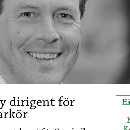
dirigent för
Hå
arkör
K