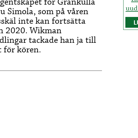
gentskapet för Grankulla
uude
u Simola, som på våren
skäl inte kan fortsätta
L
en 2020. Wikman
dlingar tackade han ja till
t för kören.