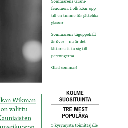
Sommarens Grani-
fenomen: Folk köar upp
till en timme för jättelika
glassar
Sommarens tåguppehåll
är över – nu är det
lättare att ta sig till
perrongerna
Glad sommar!
KOLME
kan Wikman
SUOSITUINTA
on valittu
TRE MEST
POPULÄRA
Kauniaisten
amarikuoron
5 kysymystä toimittajalle