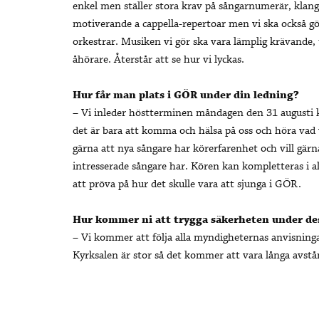
enkel men ställer stora krav på sångarnumerär, klan
motiverande a cappella-repertoar men vi ska också g
orkestrar. Musiken vi gör ska vara lämplig krävande,
åhörare. Återstår att se hur vi lyckas.
Hur får man plats i GÖR under din ledning?
– Vi inleder höstterminen måndagen den 31 augusti k
det är bara att komma och hälsa på oss och höra va
gärna att nya sångare har körerfarenhet och vill gär
intresserade sångare har. Kören kan kompletteras i a
att pröva på hur det skulle vara att sjunga i GÖR.
Hur kommer ni att trygga säkerheten under de
– Vi kommer att följa alla myndigheternas anvisning
Kyrksalen är stor så det kommer att vara långa avst