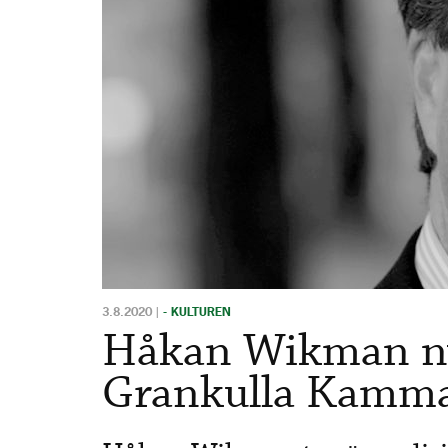
3.8.2020
|
- KULTUREN
Håkan Wikman ny 
Grankulla Kamm