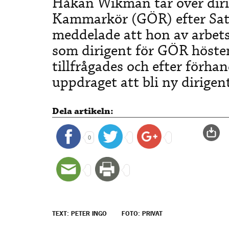
Håkan Wikman tar över diri
Kammarkör (GÖR) efter Sat
meddelade att hon av arbets
som dirigent för GÖR höst
tillfrågades och efter förhan
uppdraget att bli ny dirigen
Dela artikeln:
0
TEXT: PETER INGO
FOTO: PRIVAT