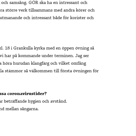
g och samsång. GÖR ska ha en intressant och
öra större verk tillsammans med andra körer och
 utmanande och intressant både för korister och
l. 18 i Grankulla kyrka med en öppen övning så
d vi har på kommande under terminen. Jag ser
na höra hurudan klangfärg och vilket omfång
lla stämmor så välkommen till första övningen för
ssa coronavirustider?
ar beträffande hygien och avstånd.
ånd mellan sångarna.