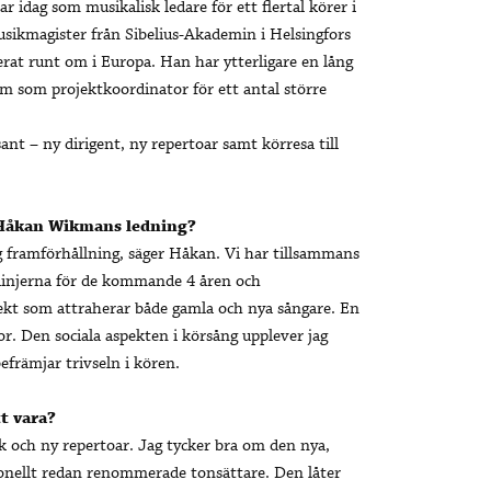
 idag som musikalisk ledare för ett flertal körer i
ikmagister från Sibelius-Akademin i Helsingfors
terat runt om i Europa. Han har ytterligare en lång
am som projektkoordinator för ett antal större
t – ny dirigent, ny repertoar samt körresa till
 Håkan Wikmans ledning?
 framförhållning, säger Håkan. Vi har tillsammans
linjerna för de kommande 4 åren och
jekt som attraherar både gamla och nya sångare. En
. Den sociala aspekten i körsång upplever jag
befrämjar trivseln i kören.
t vara?
nk och ny repertoar. Jag tycker bra om den nya,
onellt redan renommerade tonsättare. Den låter