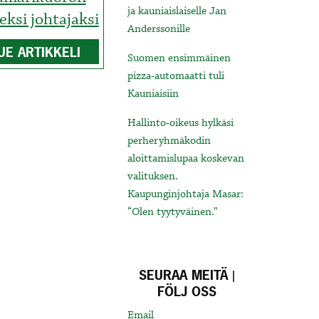
ja kauniaislaiselle Jan
ksi johtajaksi
Anderssonille
UE ARTIKKELI
Suomen ensimmäinen
pizza-automaatti tuli
Kauniaisiin
Hallinto-oikeus hylkäsi
perheryhmäkodin
aloittamislupaa koskevan
valituksen.
Kaupunginjohtaja Masar:
“Olen tyytyväinen.”
SEURAA MEITÄ |
FÖLJ OSS
Email